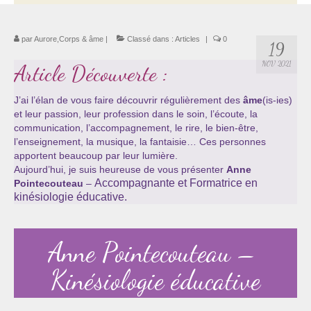
Thérapie psycho-énergétique
par
Aurore,Corps & âme
|
Classé dans :
Articles
|
0
19
Psychogénéalogie
NOV 2021
Article Découverte :
La Numérologie Créative
J’ai l’élan de vous faire découvrir régulièrement des
âme
(is-ies)
Initiation à la Numérologie
et leur passion, leur profession dans le soin, l’écoute, la
communication, l’accompagnement, le rire, le bien-être,
Témoignages Initiation à la Numérologie
l’enseignement, la musique, la fantaisie… Ces personnes
apportent beaucoup par leur lumière.
LMMA – EMDR
Aujourd’hui, je suis heureuse de vous présenter
Anne
Accompagnante et Formatrice en
Pointecouteau
–
Soins énergétiques en Bioénergie et Reiki
kinésiologie éducative.
Accompagnement thérapeutique
Anne Pointecouteau –
Soin et éveil au Féminin authentique et sacré
Kinésiologie éducative
Chemin de libération et d’expression de soi »
Cœur de Femme »