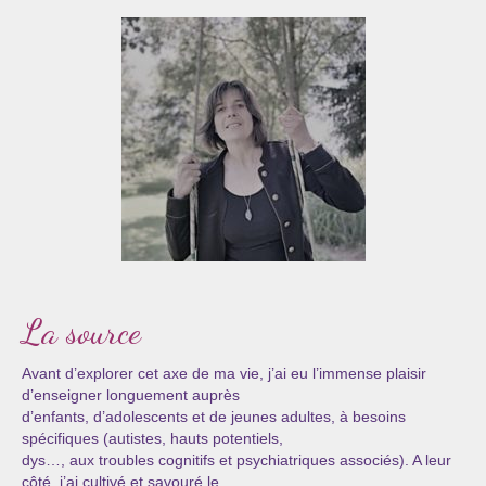
Les Onctions Sacrées -La Magdaléenne –
Nadine-Sarah Penna
Qui suis je ?
Mon cursus d’évolution vers une femme plus
consciente
Témoignages
Calendrier
Initiation à la sophrologie « offerte »
La source
Sophro-Méditation tous les lundis soir en visio
Cursus « Le chemin par la psyché »
Avant d’explorer cet axe de ma vie, j’ai eu l’immense plaisir
d’enseigner longuement auprès
Prendre contact
d’enfants, d’adolescents et de jeunes adultes, à besoins
spécifiques (autistes, hauts potentiels,
dys…, aux troubles cognitifs et psychiatriques associés). A leur
Bertrand Thomas, Psychopraticien
côté, j’ai cultivé et savouré le