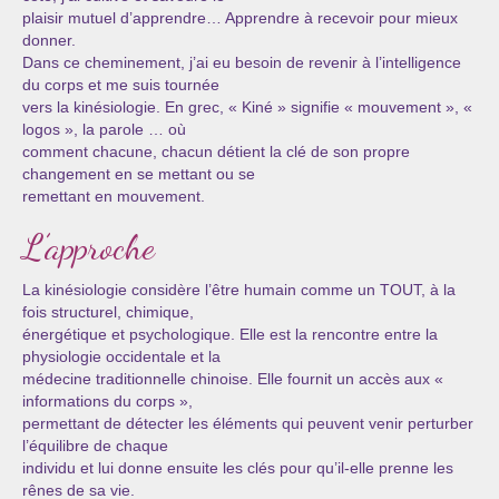
plaisir mutuel d’apprendre… Apprendre à recevoir pour mieux
Cursus « Le chemin par la psyché »
donner.
Dans ce cheminement, j’ai eu besoin de revenir à l’intelligence
Sophro-Méditation tous les lundis soir en visio
du corps et me suis tournée
vers la kinésiologie. En grec, « Kiné » signifie « mouvement », «
Sophrologie
logos », la parole … où
comment chacune, chacun détient la clé de son propre
Initiation à la sophrologie « offerte »
changement en se mettant ou se
remettant en mouvement.
Témoignages B
L’approche
Prendre contact
La kinésiologie considère l’être humain comme un TOUT, à la
fois structurel, chimique,
énergétique et psychologique. Elle est la rencontre entre la
physiologie occidentale et la
médecine traditionnelle chinoise. Elle fournit un accès aux «
informations du corps »,
permettant de détecter les éléments qui peuvent venir perturber
l’équilibre de chaque
individu et lui donne ensuite les clés pour qu’il-elle prenne les
rênes de sa vie.