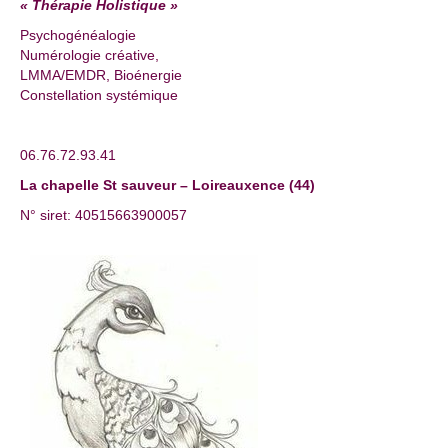
« Thérapie Holistique »
Psychogénéalogie
Numérologie créative,
LMMA/EMDR, Bioénergie
Constellation systémique
06.76.72.93.41
La chapelle St sauveur – Loireauxence (44)
N° siret: 40515663900057