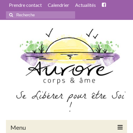
Prendre contact
Calendrier
Actualités
Rechercher
:
Se Libérer pour être Soi
!
Menu