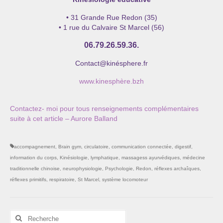
• 31 Grande Rue Redon (35)
• 1 rue du Calvaire St Marcel (56)
06.79.26.59.36.
Contact@kinésphere.fr
www.kinesphère.bzh
Contactez- moi pour tous renseignements complémentaires
suite à cet article – Aurore Balland
accompagnement
,
Brain gym
,
circulatoire
,
communication connectée
,
digestif
,
information du corps
,
Kinésiologie
,
lymphatique
,
massagess ayurvédiques
,
médecine
traditionnelle chinoise
,
neurophysiologie
,
Psychologie
,
Redon
,
réflexes archaîques
,
réflexes primitifs
,
respiratoire
,
St Marcel
,
système locomoteur
Rechercher