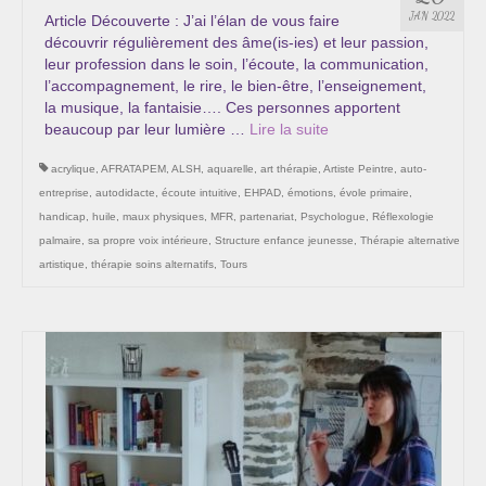
Les Onctions Sacrées -La Magdaléenne –
JAN 2022
Article Découverte : J’ai l’élan de vous faire
Nadine-Sarah Penna
découvrir régulièrement des âme(is-ies) et leur passion,
leur profession dans le soin, l’écoute, la communication,
Qui suis je ?
l’accompagnement, le rire, le bien-être, l’enseignement,
la musique, la fantaisie…. Ces personnes apportent
Mon cursus d’évolution vers une femme plus
beaucoup par leur lumière …
Lire la suite­­
consciente
acrylique
,
AFRATAPEM
,
ALSH
,
aquarelle
,
art thérapie
,
Artiste Peintre
,
auto-
Témoignages
entreprise
,
autodidacte
,
écoute intuitive
,
EHPAD
,
émotions
,
évole primaire
,
handicap
,
huile
,
maux physiques
,
MFR
,
partenariat
,
Psychologue
,
Réflexologie
Calendrier
palmaire
,
sa propre voix intérieure
,
Structure enfance jeunesse
,
Thérapie alternative
artistique
,
thérapie soins alternatifs
,
Tours
Initiation à la sophrologie « offerte »
Sophro-Méditation tous les lundis soir en visio
Cursus « Le chemin par la psyché »
Prendre contact
Bertrand Thomas, Psychopraticien