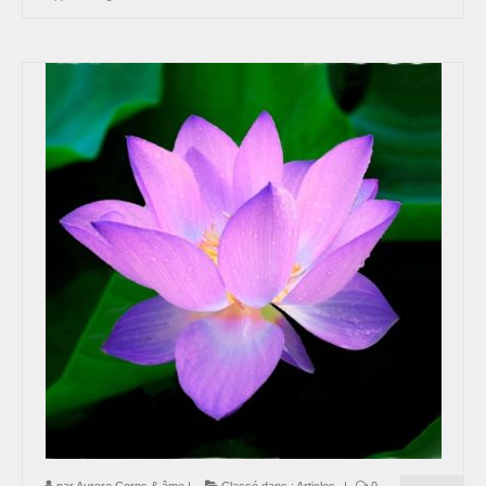
par
Aurore,Corps & âme
|
Classé dans :
Articles
|
0