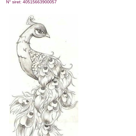
N° siret: 40515663900057