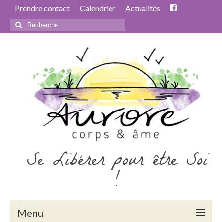
Prendre contact
Calendrier
Actualités
Rechercher
:
Se Libérer pour être Soi
!
Menu