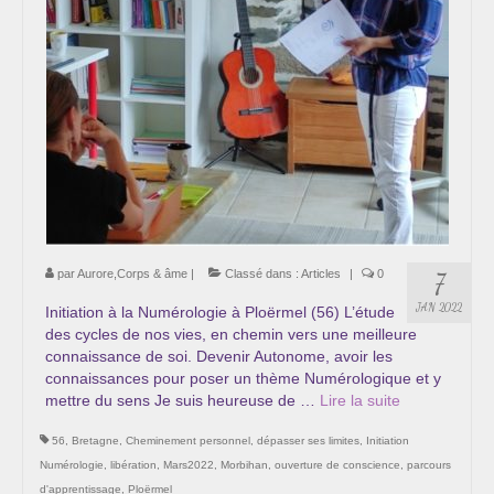
Cursus « Le chemin par la psyché »
Sophro-Méditation tous les lundis soir en visio
Sophrologie
Initiation à la sophrologie « offerte »
Témoignages B
Prendre contact
par
Aurore,Corps & âme
|
Classé dans :
Articles
|
0
7
JAN 2022
Initiation à la Numérologie à Ploërmel (56) L’étude
des cycles de nos vies, en chemin vers une meilleure
connaissance de soi. Devenir Autonome, avoir les
connaissances pour poser un thème Numérologique et y
mettre du sens Je suis heureuse de …
Lire la suite­­
56
,
Bretagne
,
Cheminement personnel
,
dépasser ses limites
,
Initiation
Numérologie
,
libération
,
Mars2022
,
Morbihan
,
ouverture de conscience
,
parcours
d'apprentissage
,
Ploërmel