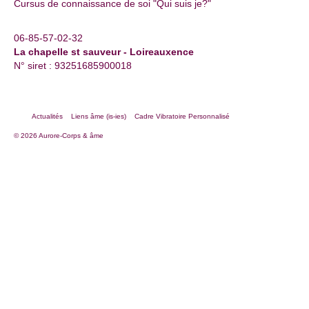
Cursus de connaissance de soi "Qui suis je?"
06-85-57-02-32
La chapelle st sauveur - Loireauxence
N° siret : 93251685900018
Actualités
Liens âme (is-ies)
Cadre Vibratoire Personnalisé
© 2026 Aurore-Corps & âme