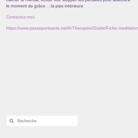
Cursus « Le chemin par la psyché »
le moment de grâce …la paix intérieure.
Contactez-moi
Sophro-Méditation tous les lundis soir en visio
https://www.passeportsante.net/fr/Therapies/Guide/Fiche.meditatio
Sophrologie
Initiation à la sophrologie « offerte »
Témoignages B
Prendre contact
Rechercher
: