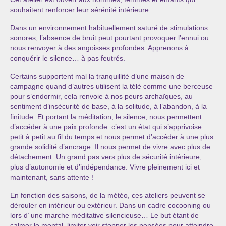
Les Onctions Sacrées -La Magdaléenne –
souhaitent renforcer leur sérénité intérieure.
Nadine-Sarah Penna
Dans un environnement habituellement saturé de stimulations
sonores, l’absence de bruit peut pourtant provoquer l’ennui ou
Qui suis je ?
nous renvoyer à des angoisses profondes. Apprenons à
conquérir le silence… à pas feutrés.
Mon cursus d’évolution vers une femme plus
consciente
Certains supportent mal la tranquillité d’une maison de
campagne quand d’autres utilisent la télé comme une berceuse
Témoignages
pour s’endormir, cela renvoie à nos peurs archaïques, au
sentiment d’insécurité de base, à la solitude, à l’abandon, à la
Calendrier
finitude. Et portant la méditation, le silence, nous permettent
d’accéder à une paix profonde. c’est un état qui s’apprivoise
Initiation à la sophrologie « offerte »
petit à petit au fil du temps et nous permet d’accéder à une plus
grande solidité d’ancrage. Il nous permet de vivre avec plus de
Sophro-Méditation tous les lundis soir en visio
détachement. Un grand pas vers plus de sécurité intérieure,
plus d’autonomie et d’indépendance. Vivre pleinement ici et
Cursus « Le chemin par la psyché »
maintenant, sans attente !
Prendre contact
En fonction des saisons, de la météo, ces ateliers peuvent se
dérouler en intérieur ou extérieur. Dans un cadre cocooning ou
Bertrand Thomas, Psychopraticien
lors d’ une marche méditative silencieuse… Le but étant de
calmer le mental, limiter voir stopper les pensées pour atteindre