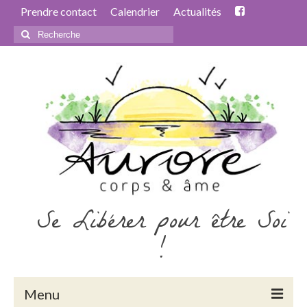
Prendre contact
Calendrier
Actualités
Rechercher
:
Se Libérer pour être Soi
!
Menu