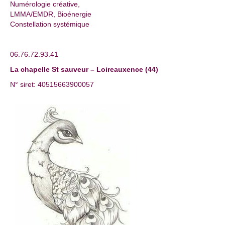
Numérologie créative,
LMMA/EMDR, Bioénergie
Constellation systémique
06.76.72.93.41
La chapelle St sauveur – Loireauxence (44)
N° siret: 40515663900057