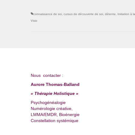
connaissance de soi
,
cursus de découverte de soi
,
détente
,
Initiation à 
Visio
Nous contacter :
Aurore Thomas-Balland
« Thérapie Holistique »
Psychogénéalogie
Numérologie créative,
LMMA/EMDR, Bioénergie
Constellation systémique