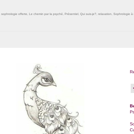
la sophrologie offerte
,
Le chemin par la psyché
,
Présentiel
,
Qui suis-je?
,
relaxation
,
Sophrologie à 
Re
B
Ps
So
Cu