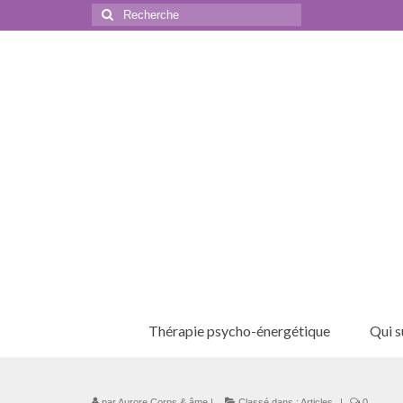
Rechercher
:
Thérapie psycho-énergétique
Qui su
par
Aurore,Corps & âme
|
Classé dans :
Articles
|
0