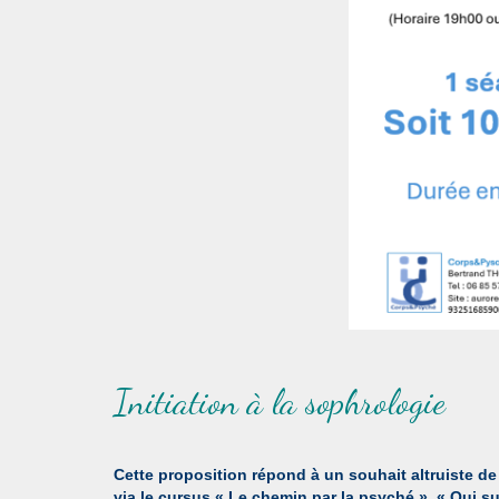
Initiation à la sophrologie
Cette proposition répond à un souhait altruiste de 
via le cursus « Le chemin par la psyché », « Qui sui