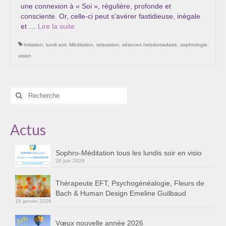
une connexion à « Soi », régulière, profonde et
Les Onctions Sacrées -La Magdaléenne –
consciente. Or, celle-ci peut s’avérer fastidieuse, inégale
Nadine-Sarah Penna
et …
Lire la suite­­
Qui suis je ?
initiation
,
lundi soir
,
Méditation
,
relaxation
,
séances hebdomadaire
,
sophrologie
,
vision
Mon cursus d’évolution vers une femme plus
consciente
Témoignages
Rechercher
:
Calendrier
Actus
Initiation à la sophrologie « offerte »
Sophro-Méditation tous les lundis soir en visio
Sophro-Méditation tous les lundis soir en visio
26 juin 2026
Cursus « Le chemin par la psyché »
Thérapeute EFT, Psychogénéalogie, Fleurs de
Bach & Human Design Emeline Guilbaud
Prendre contact
16 janvier 2026
Bertrand Thomas, Psychopraticien
Vœux nouvelle année 2026