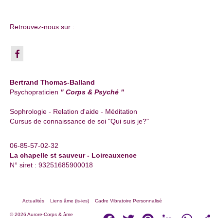
Retrouvez-nous sur :
Bertrand Thomas-Balland
Psychopraticien
" Corps & Psyché "
Sophrologie - Relation d'aide - Méditation
Cursus de connaissance de soi "Qui suis je?"
06-85-57-02-32
La chapelle st sauveur - Loireauxence
N° siret : 93251685900018
Actualités
Liens âme (is-ies)
Cadre Vibratoire Personnalisé
Facebook
Twitter
Pinterest
LinkedIn
Whats
P
© 2026 Aurore-Corps & âme