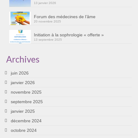
13 janvier 2026
Cursus « Le chemin par la psyché »
Forum des médecines de l’âme
Sophro-Méditation tous les lundis soir en visio
20 novembre 2025
Sophrologie
Initiation à la sophrologie « offerte »
13 septembre 2025
Initiation à la sophrologie « offerte »
Témoignages B
Archives
Prendre contact
juin 2026
janvier 2026
novembre 2025
septembre 2025
janvier 2025
décembre 2024
octobre 2024