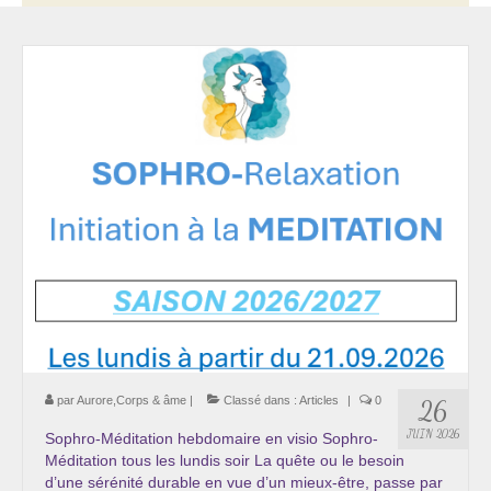
Thérapie psycho-énergétique
Psychogénéalogie
La Numérologie Créative
Initiation à la Numérologie
Témoignages Initiation à la Numérologie
LMMA – EMDR
Soins énergétiques en Bioénergie et Reiki
Accompagnement thérapeutique
Soin et éveil au Féminin authentique et sacré
par
Aurore,Corps & âme
|
Classé dans :
Articles
|
0
26
JUIN 2026
Sophro-Méditation hebdomaire en visio Sophro-
Chemin de libération et d’expression de soi »
Méditation tous les lundis soir La quête ou le besoin
Cœur de Femme »
d’une sérénité durable en vue d’un mieux-être, passe par