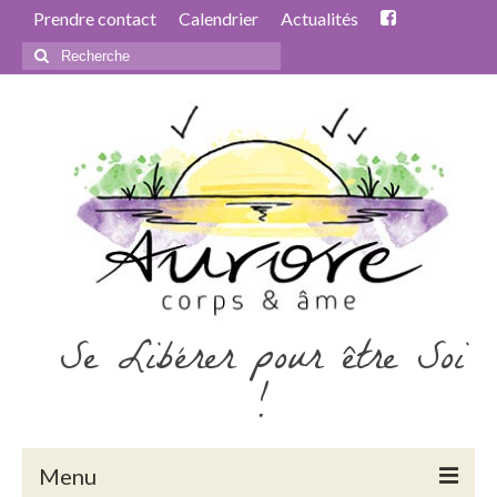
Prendre contact
Calendrier
Actualités
Rechercher
:
Se Libérer pour être Soi
!
Menu