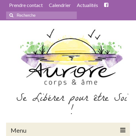
Prendre contact
Calendrier
Actualités
Rechercher
:
Se Libérer pour être Soi
!
Menu