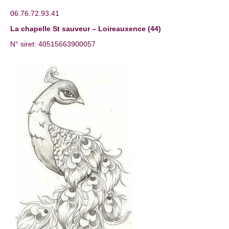
06.76.72.93.41
La chapelle St sauveur – Loireauxence (44)
N° siret: 40515663900057