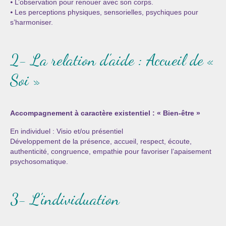
⦁ L’observation pour renouer avec son corps.
Cursus « Le chemin par la psyché »
⦁ Les perceptions physiques, sensorielles, psychiques pour
s’harmoniser.
Sophro-Méditation tous les lundis soir en visio
Sophrologie
2- La relation d’aide : Accueil de «
Initiation à la sophrologie « offerte »
Soi »
Témoignages B
Prendre contact
Accompagnement à caractère existentiel : « Bien-être »
En individuel : Visio et/ou présentiel
Développement de la présence, accueil, respect, écoute,
authenticité, congruence, empathie pour favoriser l’apaisement
psychosomatique.
3- L’individuation