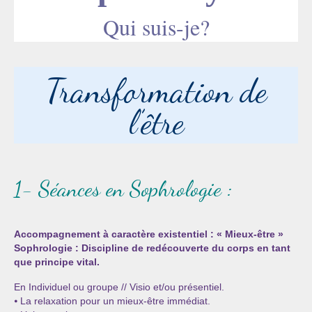
Les Onctions Sacrées -La Magdaléenne –
Qui suis-je?
Nadine-Sarah Penna
Qui suis je ?
Transformation de
Mon cursus d’évolution vers une femme plus
consciente
l’être
Témoignages
Calendrier
1- Séances en Sophrologie :
Initiation à la sophrologie « offerte »
Sophro-Méditation tous les lundis soir en visio
Accompagnement à caractère existentiel : « Mieux-être »
Cursus « Le chemin par la psyché »
Sophrologie : Discipline de redécouverte du corps en tant
que principe vital.
Prendre contact
En Individuel ou groupe // Visio et/ou présentiel.
Bertrand Thomas, Psychopraticien
⦁ La relaxation pour un mieux-être immédiat.