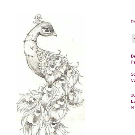
Re
B
Ps
So
Cu
0
L
N°