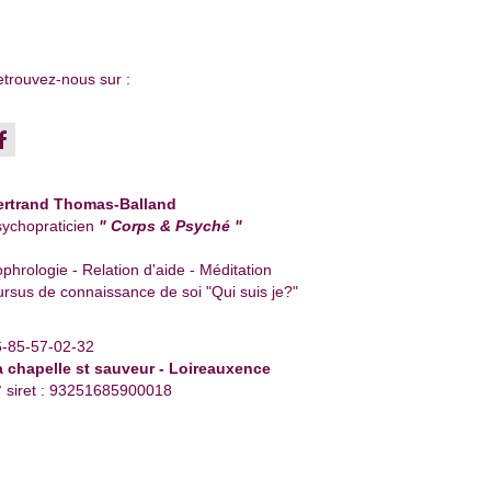
trouvez-nous sur :
ertrand Thomas-Balland
ychopraticien
" Corps & Psyché "
phrologie - Relation d'aide - Méditation
rsus de connaissance de soi "Qui suis je?"
6-85-57-02-32
a chapelle st sauveur - Loireauxence
 siret : 93251685900018