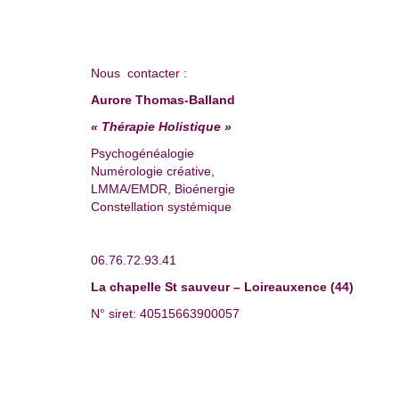
Nous contacter :
Aurore Thomas-Balland
« Thérapie Holistique »
Psychogénéalogie
Numérologie créative,
LMMA/EMDR, Bioénergie
Constellation systémique
06.76.72.93.41
La chapelle St sauveur – Loireauxence (44)
N° siret: 40515663900057