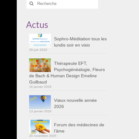
Rechercher
:
Actus
Sophro-Méditation tous les
lundis soir en visio
26 juin 2026
Thérapeute EFT,
Psychogénéalogie, Fleurs
de Bach & Human Design Emeline
Guilbaud
16 janvier 2026
Vœux nouvelle année
2026
13 janvier 2026
Forum des médecines de
l’âme
20 novembre 2025