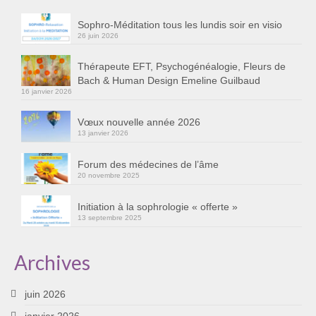
Cursus « Le chemin par la psyché »
Sophro-Méditation tous les lundis soir en visio
26 juin 2026
Sophro-Méditation tous les lundis soir en visio
Thérapeute EFT, Psychogénéalogie, Fleurs de
Sophrologie
Bach & Human Design Emeline Guilbaud
16 janvier 2026
Initiation à la sophrologie « offerte »
Vœux nouvelle année 2026
Témoignages B
13 janvier 2026
Prendre contact
Forum des médecines de l’âme
20 novembre 2025
Initiation à la sophrologie « offerte »
13 septembre 2025
Archives
juin 2026
janvier 2026