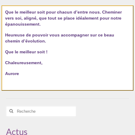
Les Onctions Sacrées -La Magdaléenne –
Nadine-Sarah Penna
Que le meilleur soit pour chacun d’entre nous. Cheminer
vers soi, aligné, que tout se place idéalement pour notre
Qui suis je ?
épanouissement.
Heureuse de pouvoir vous accompagner sur ce beau
Mon cursus d’évolution vers une femme plus
chemin d’évolution.
consciente
Que le meilleur soit !
Témoignages
Chaleureusement,
Calendrier
Aurore
Initiation à la sophrologie « offerte »
Sophro-Méditation tous les lundis soir en visio
Cursus « Le chemin par la psyché »
Rechercher
:
Prendre contact
Bertrand Thomas, Psychopraticien
Actus