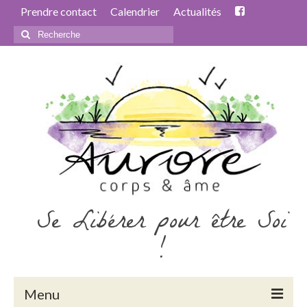
Prendre contact
Calendrier
Actualités
Rechercher
:
Se Libérer pour être Soi
!
Menu