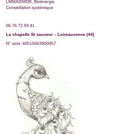
LMMA/EMDR, Bioénergie
Constellation systémique
06.76.72.93.41
La chapelle St sauveur – Loireauxence (44)
N° siret: 40515663900057