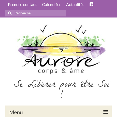
Prendre contact
Calendrier
Actualités
Rechercher
:
Se Libérer pour être Soi
!
Menu