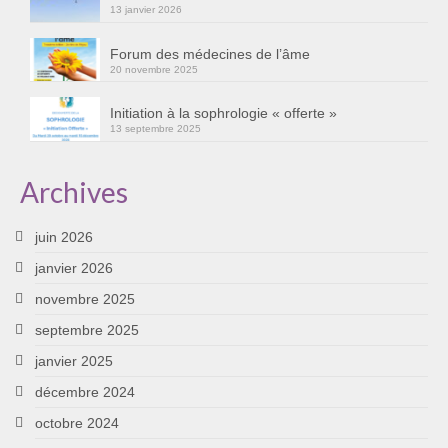
13 janvier 2026
Cursus « Le chemin par la psyché »
Forum des médecines de l’âme
Sophro-Méditation tous les lundis soir en visio
20 novembre 2025
Sophrologie
Initiation à la sophrologie « offerte »
13 septembre 2025
Initiation à la sophrologie « offerte »
Témoignages B
Archives
Prendre contact
juin 2026
janvier 2026
novembre 2025
septembre 2025
janvier 2025
décembre 2024
octobre 2024