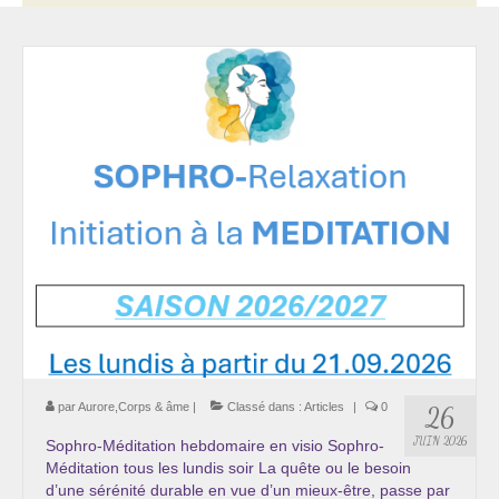
Thérapie psycho-énergétique
Psychogénéalogie
La Numérologie Créative
Initiation à la Numérologie
Témoignages Initiation à la Numérologie
LMMA – EMDR
Soins énergétiques en Bioénergie et Reiki
Accompagnement thérapeutique
Soin et éveil au Féminin authentique et sacré
par
Aurore,Corps & âme
|
Classé dans :
Articles
|
0
26
JUIN 2026
Sophro-Méditation hebdomaire en visio Sophro-
Chemin de libération et d’expression de soi »
Méditation tous les lundis soir La quête ou le besoin
Cœur de Femme »
d’une sérénité durable en vue d’un mieux-être, passe par