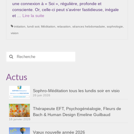
une connexion à « Soi », régulière, profonde et
Les Onctions Sacrées -La Magdaléenne –
consciente. Or, celle-ci peut s’avérer fastidieuse, inégale
Nadine-Sarah Penna
et …
Lire la suite­­
Qui suis je ?
initiation
,
lundi soir
,
Méditation
,
relaxation
,
séances hebdomadaire
,
sophrologie
,
vision
Mon cursus d’évolution vers une femme plus
consciente
Témoignages
Rechercher
:
Calendrier
Actus
Initiation à la sophrologie « offerte »
Sophro-Méditation tous les lundis soir en visio
Sophro-Méditation tous les lundis soir en visio
26 juin 2026
Cursus « Le chemin par la psyché »
Thérapeute EFT, Psychogénéalogie, Fleurs de
Bach & Human Design Emeline Guilbaud
Prendre contact
16 janvier 2026
Bertrand Thomas, Psychopraticien
Vœux nouvelle année 2026