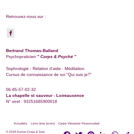
Retrouvez-nous sur :
Bertrand Thomas-Balland
Psychopraticien
" Corps & Psyché "
Sophrologie - Relation d'aide - Méditation
Cursus de connaissance de soi "Qui suis je?"
06-85-57-02-32
La chapelle st sauveur - Loireauxence
N° siret : 93251685900018
Actualités
Liens âme (is-ies)
Cadre Vibratoire Personnalisé
Facebook
Twitter
Pinterest
LinkedIn
Whats
P
© 2026 Aurore-Corps & âme