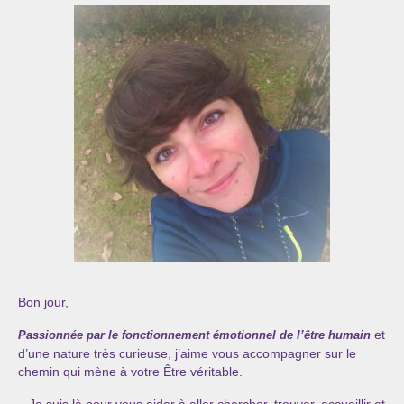
Les Onctions Sacrées -La Magdaléenne –
Nadine-Sarah Penna
Qui suis je ?
Mon cursus d’évolution vers une femme plus
consciente
Témoignages
Calendrier
Initiation à la sophrologie « offerte »
Sophro-Méditation tous les lundis soir en visio
Bon jour,
Cursus « Le chemin par la psyché »
et
Passionnée par le fonctionnement émotionnel de l’être humain
Prendre contact
d’une nature très curieuse, j’aime vous accompagner sur le
chemin qui mène à votre Être véritable.
Bertrand Thomas, Psychopraticien