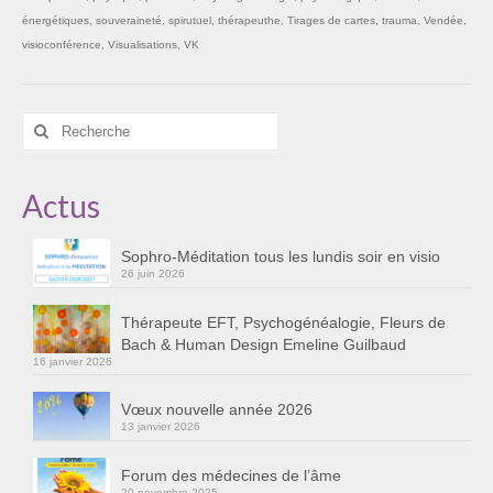
énergétiques
,
souveraineté
,
spirutuel
,
thérapeuthe
,
Tirages de cartes
,
trauma
,
Vendée
,
visioconférence
,
Visualisations
,
VK
Rechercher
:
Actus
Sophro-Méditation tous les lundis soir en visio
26 juin 2026
Thérapeute EFT, Psychogénéalogie, Fleurs de
Bach & Human Design Emeline Guilbaud
16 janvier 2026
Vœux nouvelle année 2026
13 janvier 2026
Forum des médecines de l’âme
20 novembre 2025