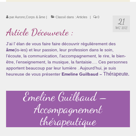
Thérapie psycho-énergétique
par
Aurore,Corps & âme
|
Classé dans :
Articles
|
0
21
Psychogénéalogie
MAI 2021
Article Découverte :
La Numérologie Créative
J’ai l’ élan de vous faire faire découvrir régulièrement des
Initiation à la Numérologie
âme
(is-ies) et leur passion, leur profession dans le soin,
l’écoute, la communication, l’accompagnement, le rire, le bien-
Témoignages Initiation à la Numérologie
être, l’enseignement, la musique, la fantaisie…. Ces personnes
apportent beaucoup par leur lumière . Aujourd’hui, je suis
LMMA – EMDR
Thérapeute
heureuse de vous présenter
Emeline Guilbaud –
.
Soins énergétiques en Bioénergie et Reiki
Emeline Guilbaud –
Accompagnement thérapeutique
Accompagnement
Soin et éveil au Féminin authentique et sacré
thérapeutique
Chemin de libération et d’expression de soi »
Cœur de Femme »