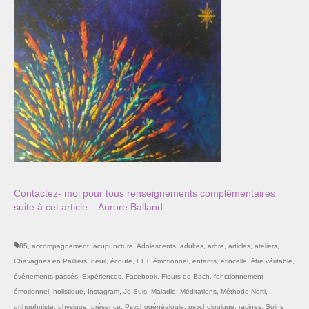
Contactez- moi pour tous renseignements complémentaires
suite à cet article – Aurore Balland
85
,
accompagnement
,
acupuncture
,
Adolescents
,
adultes
,
arbre
,
articles
,
ateliers
,
Chavagnes en Pailliers
,
deuil
,
écoute
,
EFT
,
émotionnel
,
enfants
,
étincelle
,
être véritable
,
événements passés
,
Expériences
,
Facebook
,
Fleurs de Bach
,
fonctionnement
émotionnel
,
holistique
,
Instagram
,
Je Suis
,
Maladie
,
Méditations
,
Méthode Nerti
,
orthophniste
,
physique
,
présence
,
Psychogénéalogie
,
psychologique
,
racines
,
Soins