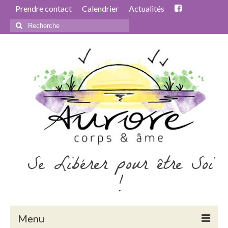
Prendre contact
Calendrier
Actualités
Rechercher
:
Se Libérer pour être Soi
!
Menu