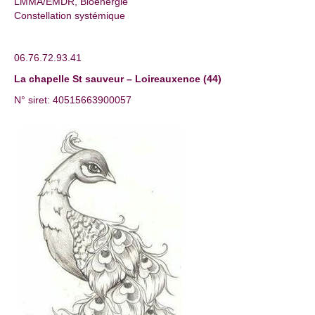
LMMA/EMDR, Bioénergie
Constellation systémique
06.76.72.93.41
La chapelle St sauveur – Loireauxence (44)
N° siret: 40515663900057