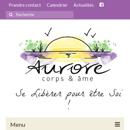
Prendre contact
Calendrier
Actualités
Rechercher
:
Se Libérer pour être Soi
!
Menu