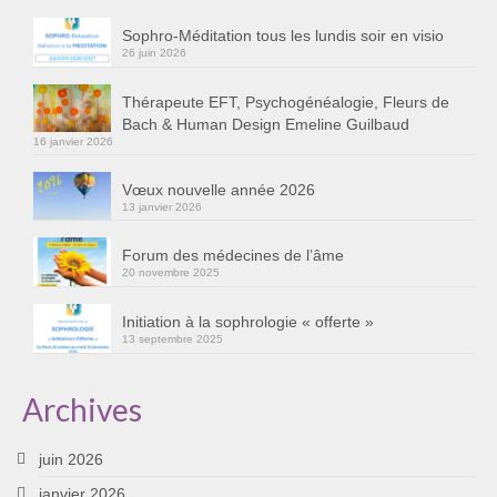
Cursus « Le chemin par la psyché »
Sophro-Méditation tous les lundis soir en visio
26 juin 2026
Sophro-Méditation tous les lundis soir en visio
Thérapeute EFT, Psychogénéalogie, Fleurs de
Sophrologie
Bach & Human Design Emeline Guilbaud
16 janvier 2026
Initiation à la sophrologie « offerte »
Vœux nouvelle année 2026
Témoignages B
13 janvier 2026
Prendre contact
Forum des médecines de l’âme
20 novembre 2025
Initiation à la sophrologie « offerte »
13 septembre 2025
Archives
juin 2026
janvier 2026