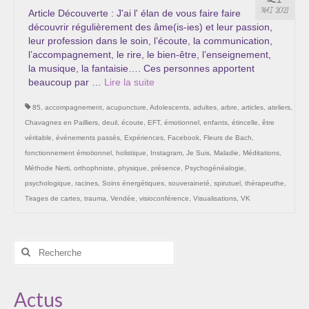
Les Onctions Sacrées -La Magdaléenne –
MAI 2021
Article Découverte : J'ai l' élan de vous faire faire
Nadine-Sarah Penna
découvrir régulièrement des âme(is-ies) et leur passion,
leur profession dans le soin, l’écoute, la communication,
Qui suis je ?
l’accompagnement, le rire, le bien-être, l’enseignement,
la musique, la fantaisie…. Ces personnes apportent
Mon cursus d’évolution vers une femme plus
beaucoup par …
Lire la suite­­
consciente
85
,
accompagnement
,
acupuncture
,
Adolescents
,
adultes
,
arbre
,
articles
,
ateliers
,
Témoignages
Chavagnes en Pailliers
,
deuil
,
écoute
,
EFT
,
émotionnel
,
enfants
,
étincelle
,
être
véritable
,
événements passés
,
Expériences
,
Facebook
,
Fleurs de Bach
,
Calendrier
fonctionnement émotionnel
,
holistique
,
Instagram
,
Je Suis
,
Maladie
,
Méditations
,
Méthode Nerti
,
orthophniste
,
physique
,
présence
,
Psychogénéalogie
,
Initiation à la sophrologie « offerte »
psychologique
,
racines
,
Soins énergétiques
,
souveraineté
,
spirutuel
,
thérapeuthe
,
Tirages de cartes
,
trauma
,
Vendée
,
visioconférence
,
Visualisations
,
VK
Sophro-Méditation tous les lundis soir en visio
Cursus « Le chemin par la psyché »
Rechercher
:
Prendre contact
Actus
Bertrand Thomas, Psychopraticien