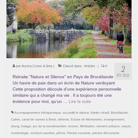
par
Aurore,Corps & âme
|
Classé dans :
Articles
|
0
2
FÉV 2023
Retraite "Nature et Silence" en Pays de Brocéliande
Un havre de paix dans un écrin de Nature verdoyant
Cette proposition découle d'une expérience personnelle
similaire qui a changé ma vie . Il a toujours été une
évidence pour moi, qu'un …
Lire la suite­­
Accompagnement thérapeutique
,
accueillir le silence
,
Atelier créatif
,
Brocéliande
,
Calme
,
canal de nantes à Brest
,
détente
,
Ecluse de Montertelot
,
enseignement
,
étang
,
halage
,
jeu de la transforamtion
,
lecture
,
Méditation
,
moment présent
,
nature
,
numérologie
,
onctions sacrées
,
pêche
,
Piscine couverte
,
piscine découverte
,