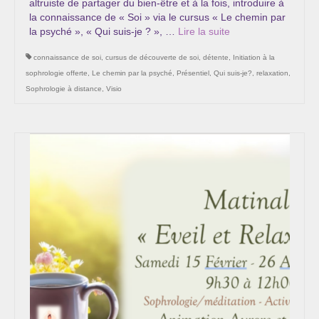
altruiste de partager du bien-être et à la fois, introduire à
Les Onctions Sacrées -La Magdaléenne –
la connaissance de « Soi » via le cursus « Le chemin par
Nadine-Sarah Penna
la psyché », « Qui suis-je ? », …
Lire la suite­­
Qui suis je ?
connaissance de soi
,
cursus de découverte de soi
,
détente
,
Initiation à la
sophrologie offerte
,
Le chemin par la psyché
,
Présentiel
,
Qui suis-je?
,
relaxation
,
Mon cursus d’évolution vers une femme plus
Sophrologie à distance
,
Visio
consciente
Témoignages
Calendrier
Initiation à la sophrologie « offerte »
Sophro-Méditation tous les lundis soir en visio
Cursus « Le chemin par la psyché »
Prendre contact
Bertrand Thomas, Psychopraticien