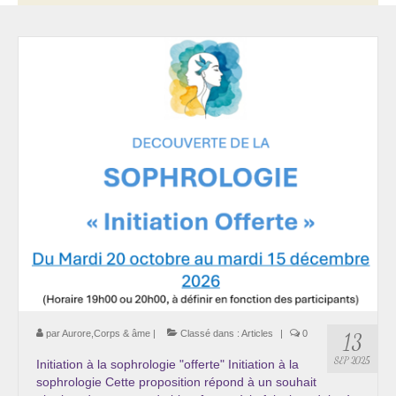
Thérapie psycho-énergétique
Psychogénéalogie
La Numérologie Créative
Initiation à la Numérologie
Témoignages Initiation à la Numérologie
LMMA – EMDR
Soins énergétiques en Bioénergie et Reiki
Accompagnement thérapeutique
Soin et éveil au Féminin authentique et sacré
par
Aurore,Corps & âme
|
Classé dans :
Articles
|
0
13
Chemin de libération et d’expression de soi »
SEP 2025
Initiation à la sophrologie "offerte" Initiation à la
Cœur de Femme »
sophrologie Cette proposition répond à un souhait