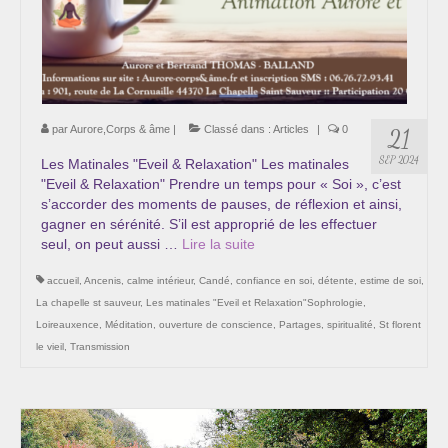
Cursus « Le chemin par la psyché »
Sophro-Méditation tous les lundis soir en visio
Sophrologie
par
Aurore,Corps & âme
|
Classé dans :
Articles
|
0
21
Initiation à la sophrologie « offerte »
SEP 2024
Les Matinales "Eveil & Relaxation" Les matinales
Témoignages B
"Eveil & Relaxation" Prendre un temps pour « Soi », c’est
s’accorder des moments de pauses, de réflexion et ainsi,
Prendre contact
gagner en sérénité. S’il est approprié de les effectuer
seul, on peut aussi …
Lire la suite­­
accueil
,
Ancenis
,
calme intérieur
,
Candé
,
confiance en soi
,
détente
,
estime de soi
,
La chapelle st sauveur
,
Les matinales "Eveil et Relaxation"Sophrologie
,
Loireauxence
,
Méditation
,
ouverture de conscience
,
Partages
,
spiritualité
,
St florent
le vieil
,
Transmission