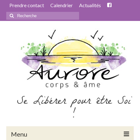
Prendre contact
Calendrier
Actualités
Rechercher
:
Se Libérer pour être Soi
!
Menu