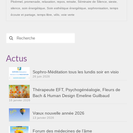
Ploërmel
,
promenade
,
relaxation
,
repos
,
retraite
,
Séminaire de Silence
,
sieste
,
silence
,
soin énergétique
,
Soin esthétique énergétique
,
sophronisation
,
temps
écoute et partage
,
temps libre
,
vélo
,
voie verte
Rechercher
:
Actus
Sophro-Méditation tous les lundis soir en visio
26 juin 2026
Thérapeute EFT, Psychogénéalogie, Fleurs de
Bach & Human Design Emeline Guilbaud
16 janvier 2026
Vœux nouvelle année 2026
13 janvier 2026
Forum des médecines de l’âme