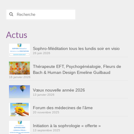
Cursus « Le chemin par la psyché »
Rechercher
Sophro-Méditation tous les lundis soir en visio
:
Sophrologie
Actus
Initiation à la sophrologie « offerte »
Sophro-Méditation tous les lundis soir en visio
26 juin 2026
Témoignages B
Thérapeute EFT, Psychogénéalogie, Fleurs de
Prendre contact
Bach & Human Design Emeline Guilbaud
16 janvier 2026
Vœux nouvelle année 2026
13 janvier 2026
Forum des médecines de l’âme
20 novembre 2025
Initiation à la sophrologie « offerte »
13 septembre 2025