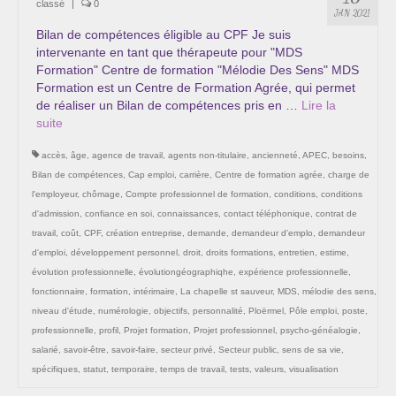
classé
|
0
Les Onctions Sacrées -La Magdaléenne –
JAN 2021
Nadine-Sarah Penna
Bilan de compétences éligible au CPF Je suis
intervenante en tant que thérapeute pour "MDS
Qui suis je ?
Formation" Centre de formation "Mélodie Des Sens" MDS
Formation est un Centre de Formation Agrée, qui permet
Mon cursus d’évolution vers une femme plus
de réaliser un Bilan de compétences pris en …
Lire la
consciente
suite­­
accès
,
âge
,
agence de travail
,
agents non-titulaire
,
ancienneté
,
APEC
,
besoins
,
Témoignages
Bilan de compétences
,
Cap emploi
,
carrière
,
Centre de formation agrée
,
charge de
Calendrier
l'employeur
,
chômage
,
Compte professionnel de formation
,
conditions
,
conditions
d'admission
,
confiance en soi
,
connaissances
,
contact téléphonique
,
contrat de
Initiation à la sophrologie « offerte »
travail
,
coût
,
CPF
,
création entreprise
,
demande
,
demandeur d'emplo
,
demandeur
d'emploi
,
développement personnel
,
droit
,
droits formations
,
entretien
,
estime
,
Sophro-Méditation tous les lundis soir en visio
évolution professionnelle
,
évolutiongéographiqhe
,
expérience professionnelle
,
fonctionnaire
,
formation
,
intérimaire
,
La chapelle st sauveur
,
MDS
,
mélodie des sens
,
Cursus « Le chemin par la psyché »
niveau d'étude
,
numérologie
,
objectifs
,
personnalité
,
Ploërmel
,
Pôle emploi
,
poste
,
professionnelle
,
profil
,
Projet formation
,
Projet professionnel
,
psycho-généalogie
,
Prendre contact
salarié
,
savoir-être
,
savoir-faire
,
secteur privé
,
Secteur public
,
sens de sa vie
,
spécifiques
,
statut
,
temporaire
,
temps de travail
,
tests
,
valeurs
,
visualisation
Bertrand Thomas, Psychopraticien