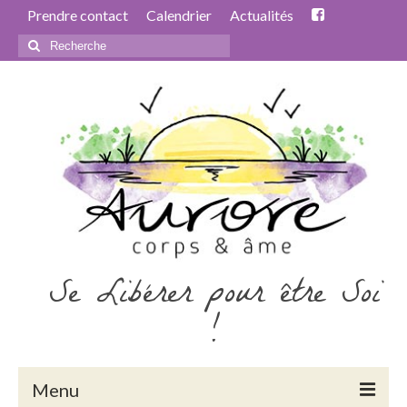
Prendre contact
Calendrier
Actualités
Rechercher
:
Se Libérer pour être Soi
!
Menu