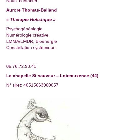
Nous contacter :
Aurore Thomas-Balland
« Thérapie Holistique »
Psychogénéalogie
Numérologie créative,
LMMA/EMDR, Bioénergie
Constellation systémique
06.76.72.93.41
La chapelle St sauveur – Loireauxence (44)
N° siret: 40515663900057