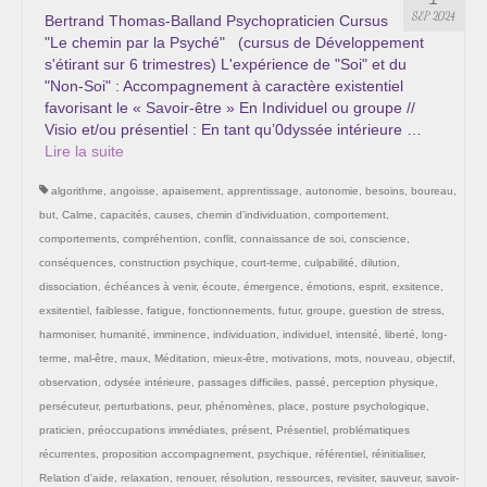
Les Onctions Sacrées -La Magdaléenne –
SEP 2024
Bertrand Thomas-Balland Psychopraticien Cursus
Nadine-Sarah Penna
"Le chemin par la Psyché" (cursus de Développement
s'étirant sur 6 trimestres) L'expérience de "Soi" et du
Qui suis je ?
"Non-Soi" : Accompagnement à caractère existentiel
favorisant le « Savoir-être » En Individuel ou groupe //
Mon cursus d’évolution vers une femme plus
Visio et/ou présentiel : En tant qu’0dyssée intérieure …
consciente
Lire la suite­­
algorithme
,
angoisse
,
apaisement
,
apprentissage
,
autonomie
,
besoins
,
boureau
,
Témoignages
but
,
Calme
,
capacités
,
causes
,
chemin d'individuation
,
comportement
,
Calendrier
comportements
,
compréhention
,
conflit
,
connaissance de soi
,
conscience
,
conséquences
,
construction psychique
,
court-terme
,
culpabilité
,
dilution
,
Initiation à la sophrologie « offerte »
dissociation
,
échéances à venir
,
écoute
,
émergence
,
émotions
,
esprit
,
exsitence
,
exsitentiel
,
faiblesse
,
fatigue
,
fonctionnements
,
futur
,
groupe
,
guestion de stress
,
Sophro-Méditation tous les lundis soir en visio
harmoniser
,
humanité
,
imminence
,
individuation
,
individuel
,
intensité
,
liberté
,
long-
terme
,
mal-être
,
maux
,
Méditation
,
mieux-être
,
motivations
,
mots
,
nouveau
,
objectif
,
Cursus « Le chemin par la psyché »
observation
,
odysée intérieure
,
passages difficiles
,
passé
,
perception physique
,
persécuteur
,
perturbations
,
peur
,
phénomènes
,
place
,
posture psychologique
,
Prendre contact
praticien
,
préoccupations immédiates
,
présent
,
Présentiel
,
problématiques
récurrentes
,
proposition accompagnement
,
psychique
,
référentiel
,
réinitialiser
,
Bertrand Thomas, Psychopraticien
Relation d'aide
,
relaxation
,
renouer
,
résolution
,
ressources
,
revisiter
,
sauveur
,
savoir-