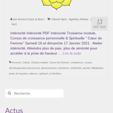
par
Aurore,Corps & âme
|
Classé dans :
Agenda
,
Articles
|
13
0
AOÛT 2020
Intériorité Intériorité PDF Intériorité Troisième module,
Cursus de croissance personnelle & Spirituelle " Cœur de
Femme" Samedi 16 et dimanche 17 Janvier 2021 Atelier
intériorité, Atteindre plus de paix, plus de sérénité pour
accéder à la prise de hauteur …
Lire la suite­­
Ancenis
,
Calme
,
Chakra solaire
,
Coeur de femme
,
croissance
,
cursus
,
développement personnel
,
discernement
,
émotions
,
Intériorité
,
janvier
,
Méditation
,
prise de hauteur
,
silence
,
spirituel
,
st Herblon
Rechercher
:
Actus