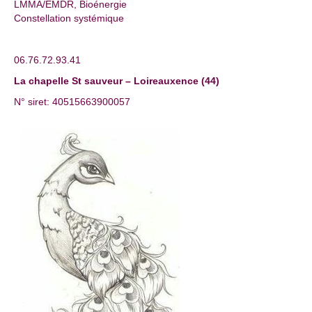
LMMA/EMDR, Bioénergie
Constellation systémique
06.76.72.93.41
La chapelle St sauveur – Loireauxence (44)
N° siret: 40515663900057