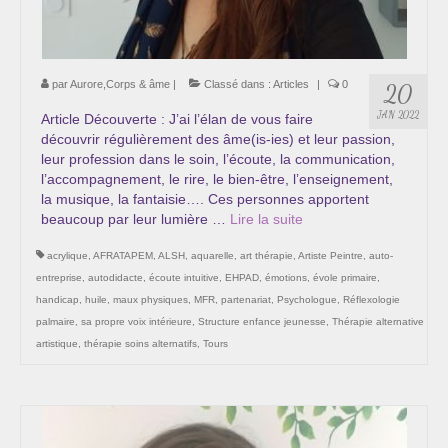
par
Aurore,Corps & âme
|
Classé dans :
Articles
|
0
20
JAN 2022
Article Découverte : J’ai l’élan de vous faire
découvrir régulièrement des âme(is-ies) et leur passion,
leur profession dans le soin, l’écoute, la communication,
l’accompagnement, le rire, le bien-être, l’enseignement,
la musique, la fantaisie…. Ces personnes apportent
beaucoup par leur lumière …
Lire la suite­­
acrylique
,
AFRATAPEM
,
ALSH
,
aquarelle
,
art thérapie
,
Artiste Peintre
,
auto-
entreprise
,
autodidacte
,
écoute intuitive
,
EHPAD
,
émotions
,
évole primaire
,
handicap
,
huile
,
maux physiques
,
MFR
,
partenariat
,
Psychologue
,
Réflexologie
palmaire
,
sa propre voix intérieure
,
Structure enfance jeunesse
,
Thérapie alternative
artistique
,
thérapie soins alternatifs
,
Tours