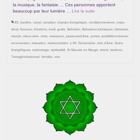
la musique, la fantaisie…. Ces personnes apportent
beaucoup par leur lumière …
Lire la suite­­
85
,
barrière
,
canal
,
canaliser
,
champs énergétique
,
conditionnements
,
corps
,
deuil
,
Douceur
,
émotions
,
éveil
,
guide
,
libération
,
libérations karmiques
,
mémoires
,
mental
,
mieux-vivre
,
mots
,
naissance
,
passeused'âme
,
portes
,
positifdécontracter
,
reconversion
,
relaxation
,
restructuration
,
s 49
,
Sèvremoine
,
soin d'âme
,
Soins
énergétiques
,
sophrologie
,
spiritualité
,
St Macaire en Mauge
,
stress
,
tambour
,
Transgénérationnel
,
Vendée
,
voix