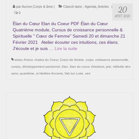
par
Aurore,Corps & âme
|
Classé dans :
Agenda
,
Articles
|
20
0
AOÛT 2020
Élan du Cœur Elan du Coeur PDF Élan du Cœur
Quatrième module, Cursus de croissance personnelle &
Spirituelle " Cœur de Femme" Samedi 20 et dimanche 21
Février 2021 Atelier écouter ces intuitions, ces élans.
J'écoute et je suis …
Lire la suite­­
aimer
,
Amour
,
chakra du Coeur
,
Coeur de femme
,
corps
,
croissance personnelle
,
cursus
,
développement personnel
,
élan
,
élan du coeur
,
émotions
,
joie
,
mélodie des
sens
,
quatrième
,
st Herblon Ancenis
,
Vair sur Loire
,
vert