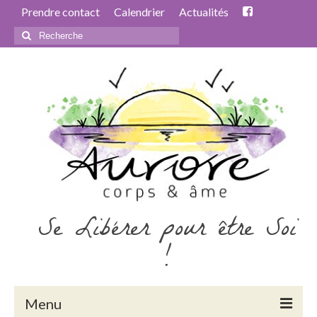
Prendre contact
Calendrier
Actualités
Rechercher
:
Se Libérer pour être Soi
!
Menu