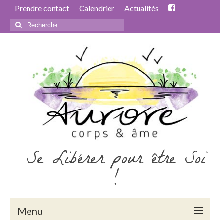
Prendre contact
Calendrier
Actualités
Rechercher
:
Se Libérer pour être Soi
!
Menu