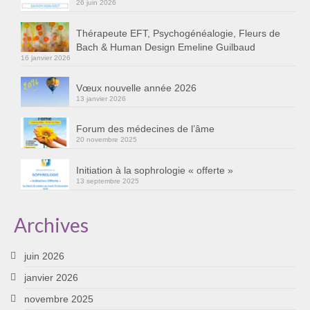
26 juin 2026
Cursus « Le chemin par la psyché »
Thérapeute EFT, Psychogénéalogie, Fleurs de
Sophro-Méditation tous les lundis soir en visio
Bach & Human Design Emeline Guilbaud
16 janvier 2026
Sophrologie
Vœux nouvelle année 2026
Initiation à la sophrologie « offerte »
13 janvier 2026
Témoignages B
Forum des médecines de l’âme
20 novembre 2025
Prendre contact
Initiation à la sophrologie « offerte »
13 septembre 2025
Archives
juin 2026
janvier 2026
novembre 2025