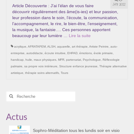
Les Onctions Sacrées -La Magdaléenne –
JAN 2022
Article Découverte : J’ai l’élan de vous faire
Nadine-Sarah Penna
découvrir régulièrement des âme(is-ies) et leur passion,
leur profession dans le soin, l’écoute, la communication,
Qui suis je ?
l’accompagnement, le rire, le bien-être, l’enseignement,
la musique, la fantaisie…. Ces personnes apportent
Mon cursus d’évolution vers une femme plus
beaucoup par leur lumière …
Lire la suite­­
consciente
acrylique
,
AFRATAPEM
,
ALSH
,
aquarelle
,
art thérapie
,
Artiste Peintre
,
auto-
Témoignages
entreprise
,
autodidacte
,
écoute intuitive
,
EHPAD
,
émotions
,
évole primaire
,
handicap
,
huile
,
maux physiques
,
MFR
,
partenariat
,
Psychologue
,
Réflexologie
Calendrier
palmaire
,
sa propre voix intérieure
,
Structure enfance jeunesse
,
Thérapie alternative
artistique
,
thérapie soins alternatifs
,
Tours
Initiation à la sophrologie « offerte »
Sophro-Méditation tous les lundis soir en visio
Rechercher
:
Cursus « Le chemin par la psyché »
Actus
Prendre contact
Bertrand Thomas, Psychopraticien
Sophro-Méditation tous les lundis soir en visio