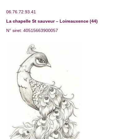
06.76.72.93.41
La chapelle St sauveur – Loireauxence (44)
N° siret: 40515663900057