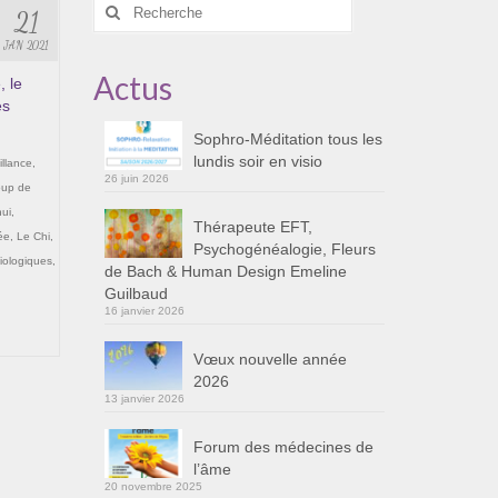
Rechercher
21
:
JAN 2021
Actus
, le
es
Sophro-Méditation tous les
lundis soir en visio
illance
,
26 juin 2026
oup de
ui
,
Thérapeute EFT,
ée
,
Le Chi
,
Psychogénéalogie, Fleurs
iologiques
,
de Bach & Human Design Emeline
Guilbaud
16 janvier 2026
Vœux nouvelle année
2026
13 janvier 2026
Forum des médecines de
l’âme
20 novembre 2025