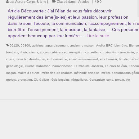
par
Aurore,Corps & âme
|
Classé dans :
Articles
|
0
Article Découverte : J’ai l’élan de vous faire découvrir
régulièrement des âme(is-ies) et leur passion, leur profession
dans le soin, l’écoute, la communication, l’accompagnement, le rire
bien-être, l’enseignement, la musique, la fantaisie…. Ces personn
apportent beaucoup par leur lumière …
Lire la suite­­
56120
,
56800
,
activités
,
agrandissement
,
ancienne maison
,
Atelier BRC
,
bien-être
,
Bienve
bonheur
,
choix
,
clients
,
cocon
,
cohérence
,
conception
,
conseiller
,
construction consciente
,
c
coeur
,
détecter
,
developper
,
enthousiasme
,
envie
,
environement
,
être humain
,
famille
,
Fen-sh
géobiologie
,
Guillac
,
habitation
,
harmonisation
,
Humaniste
,
Josselin
,
La croix héléan
,
Lanou
maçon
,
Maitre d'oeuvre
,
médecine de l'habitat
,
méthode chinoise
,
métier
,
perturbations géob
projets
,
protection
,
Qi
,
réaliser
,
réels besoins
,
rééquilibrer
,
réorganiser
,
sens
,
terrain
,
vie