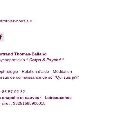
trouvez-nous sur :
ertrand Thomas-Balland
ychopraticien
" Corps & Psyché "
phrologie - Relation d'aide - Méditation
rsus de connaissance de soi "Qui suis je?"
6-85-57-02-32
a chapelle st sauveur - Loireauxence
 siret : 93251685900018