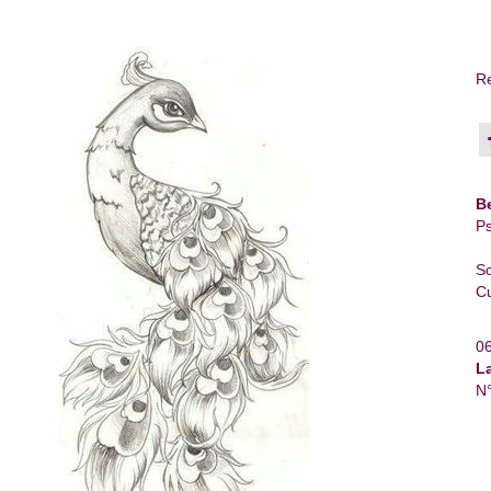
Re
B
Ps
So
Cu
0
L
N°