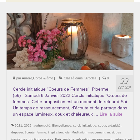
Thérapie psycho-énergétique
Psychogénéalogie
La Numérologie Créative
Initiation à la Numérologie
Témoignages Initiation à la Numérologie
LMMA – EMDR
par
Aurore,Corps & âme
|
Classé dans :
Articles
|
0
22
Soins énergétiques en Bioénergie et Reiki
OCT 2021
Cercle initiatique "Coeurs de Femmes" Ploërmel
(56) Samedi 8 Janvier 2022 Cercle initiatique "Cœurs de
Accompagnement thérapeutique
femmes" Cette proposition est un moment de retour à Soi
Un temps de ressourcement, d'écoute et de partage dans
Soin et éveil au Féminin authentique et sacré
un espace lumineux, doux et chaleureux …
Lire la suite­­
Chemin de libération et d’expression de soi »
2021
,
2022
,
authenticité
,
Bienveillance
,
cercle initiatique
,
coeur
,
créativité
,
Cœur de Femme »
déposer
,
écoute
,
femme
,
inspiration
,
joie
,
Méditation
,
mouvement
,
musiques
inspirantes
,
onctions sacrées
,
Paix
,
partage
,
relaxation
,
ressourcement
,
retour à soi
,