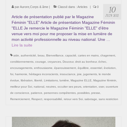
Cursus « Le chemin par la psyché »
par
Aurore,Corps & âme
|
Classé dans :
Articles
|
0
10
JUIN 2021
Article de présentation publié par le Magazine
Sophro-Méditation tous les lundis soir en visio
Féminin "ELLE" Article de présentation Magazine Féminin
"ELLE Je remercie le Magazine Féminin "ELLE" d'être
Sophrologie
venue vers moi pour me proposer la mise en lumière de
mon activité professionnelle au niveau national. Une …
Initiation à la sophrologie « offerte »
Lire la suite­­
Témoignages B
aide
,
authenticité
,
beau
,
Bienveillance
,
capacité
,
cartes en mains
,
chagement
,
conditionnements
,
courage
,
croyances
,
Douceur
,
droit au bonheur
,
échec
,
Prendre contact
encouragements
,
enthousiasme
,
épanouissement
,
équilibre
,
essentiel
,
évolution
,
foi
,
harmonie
,
héritages inconscients
,
insouciance
,
joie
,
jugements
,
le monde
évolue
,
libération
,
liberté
,
Limitations
,
lumière
,
Magazine ELLE
,
Magazine féminin
,
meilleur pour Soi
,
national
,
neutres
,
occulter ses peurs
,
orientation
,
oser
,
ouverture
de conscience
,
patience
,
personnes compétentes
,
possibles
,
presse
,
Remerrciement
,
Respect
,
responsabilité
,
retour vers Soi
,
sabotage
,
sans restriction