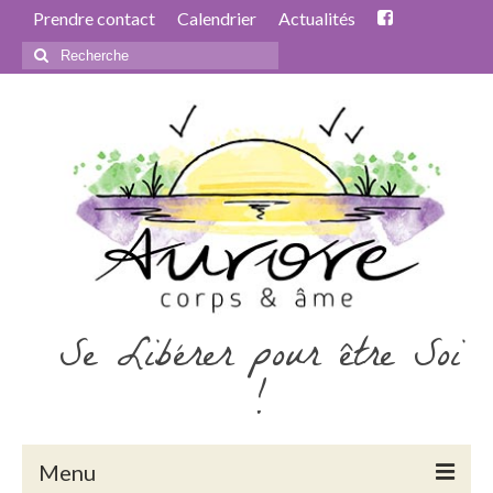
Prendre contact
Calendrier
Actualités
Rechercher
:
Se Libérer pour être Soi
!
Menu