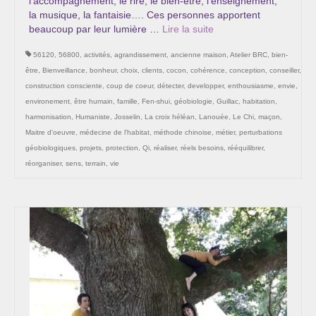
l’accompagnement, le rire, le bien-être, l’enseignement,
la musique, la fantaisie…. Ces personnes apportent
beaucoup par leur lumière …
Lire la suite­­
56120
,
56800
,
activités
,
agrandissement
,
ancienne maison
,
Atelier BRC
,
bien-
être
,
Bienveillance
,
bonheur
,
choix
,
clients
,
cocon
,
cohérence
,
conception
,
conseiller
,
construction consciente
,
coup de coeur
,
détecter
,
developper
,
enthousiasme
,
envie
,
environement
,
être humain
,
famille
,
Fen-shui
,
géobiologie
,
Guillac
,
habitation
,
harmonisation
,
Humaniste
,
Josselin
,
La croix héléan
,
Lanouée
,
Le Chi
,
maçon
,
Maitre d'oeuvre
,
médecine de l'habitat
,
méthode chinoise
,
métier
,
perturbations
géobiologiques
,
projets
,
protection
,
Qi
,
réaliser
,
réels besoins
,
rééquilibrer
,
réorganiser
,
sens
,
terrain
,
vie