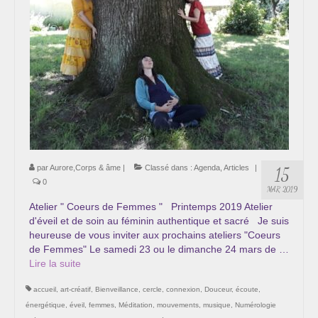
par
Aurore,Corps & âme
|
Classé dans :
Agenda
,
Articles
|
15
0
MAR 2019
Atelier " Coeurs de Femmes " Printemps 2019 Atelier
d'éveil et de soin au féminin authentique et sacré Je suis
heureuse de vous inviter aux prochains ateliers "Coeurs
de Femmes" Le samedi 23 ou le dimanche 24 mars de …
Lire la suite­­
accueil
,
art-créatif
,
Bienveillance
,
cercle
,
connexion
,
Douceur
,
écoute
,
énergétique
,
éveil
,
femmes
,
Méditation
,
mouvements
,
musique
,
Numérologie