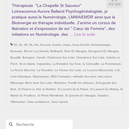
Les Onctions Sacrées -La Magdaléenne –
AVR 2021
Thérapeute "La Chapelle St Sauveur"
Nadine-Sarah Penna
Loireauxence Aurore Balland Psychogénéalogiste, je
pratique aussi la Numérologie, LMMA/EMDR ainsi que la
Qui suis je ?
Bioénergie en thérapie individuelle. J'anime un cursus de
libération et d'expression de soi " Cœur de Femme", des
Mon cursus d’évolution vers une femme plus
initiations en Numérologie, des …
Lire la suite­­
consciente
35
,
44
,
49
,
56
,
Aïe
,
Ancenis
,
Anethz
,
Anjou
,
Anne Ancelin Shützenberger
,
Témoignages
Beausse
,
Bécon Les Granits
,
Bellingné
,
Botz En Mauges
,
Bourgneuf En Mauges
,
Bouzillé
,
Bretagne
,
Candé
,
Chalonnes Sur Loire
,
Champtocé Sur Loire
,
Colette Le
Calendrier
Floch
,
Ile et vilaine
,
Ingrandes
,
La Boissière Sur Evre
,
la Cornuaille
,
La Pommeraye
,
La Roche Blanche
,
La Rouxière
,
Le Fresne Sur Loire
,
Le Louroux Béconnais
,
Liré
,
Initiation à la sophrologie « offerte »
Loire Atlantique
,
Maumusson
,
MDS Formation
,
mélodie des sens
,
mes aïeux
,
Mésanger
,
Mont Jean Sur Loire
,
Morbihan
,
Pouillé les côtteaux
,
St Augustin des
Sophro-Méditation tous les lundis soir en visio
Bois
,
St Florent Le Veil
,
st Herblon
,
St Laurent de la Plaine
,
St Laurent Du Mottay
,
St
Martin Du Fouilloux
,
St Pierre Montlimart
,
St Quentin En Mauges
,
Varades
,
Cursus « Le chemin par la psyché »
Villemoisan
,
Visio-conférence
,
Yann Lipnick
Prendre contact
Rechercher
Bertrand Thomas, Psychopraticien
: