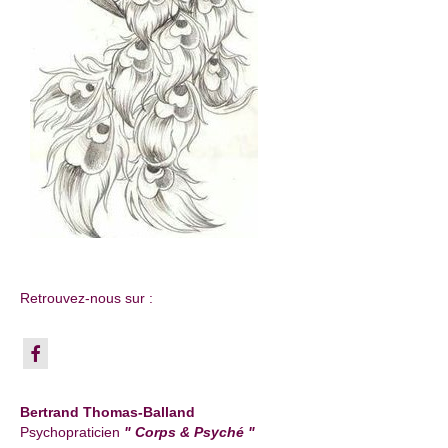
Retrouvez-nous sur :
Bertrand Thomas-Balland
Psychopraticien
" Corps & Psyché "