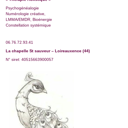
Psychogénéalogie
Numérologie créative,
LMMA/EMDR, Bioénergie
Constellation systémique
06.76.72.93.41
La chapelle St sauveur – Loireauxence (44)
N° siret: 40515663900057