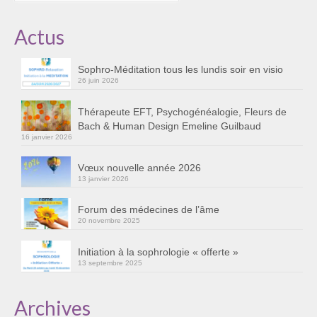
Cursus « Le chemin par la psyché »
Actus
Sophro-Méditation tous les lundis soir en visio
Sophro-Méditation tous les lundis soir en visio
Sophrologie
26 juin 2026
Initiation à la sophrologie « offerte »
Thérapeute EFT, Psychogénéalogie, Fleurs de
Bach & Human Design Emeline Guilbaud
Témoignages B
16 janvier 2026
Prendre contact
Vœux nouvelle année 2026
13 janvier 2026
Forum des médecines de l’âme
20 novembre 2025
Initiation à la sophrologie « offerte »
13 septembre 2025
Archives