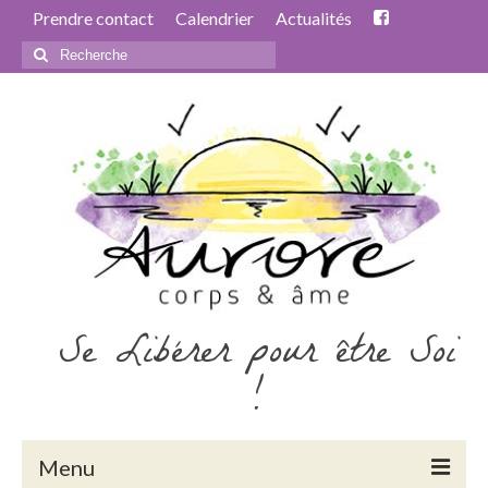
Prendre contact
Calendrier
Actualités
Rechercher
:
Se Libérer pour être Soi
!
Menu