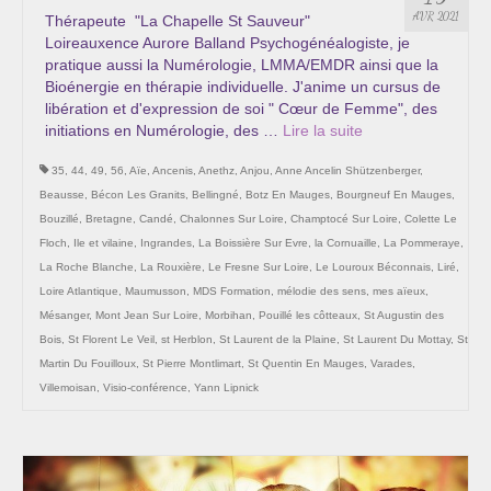
Les Onctions Sacrées -La Magdaléenne –
AVR 2021
Thérapeute "La Chapelle St Sauveur"
Nadine-Sarah Penna
Loireauxence Aurore Balland Psychogénéalogiste, je
pratique aussi la Numérologie, LMMA/EMDR ainsi que la
Qui suis je ?
Bioénergie en thérapie individuelle. J'anime un cursus de
libération et d'expression de soi " Cœur de Femme", des
Mon cursus d’évolution vers une femme plus
initiations en Numérologie, des …
Lire la suite­­
consciente
35
,
44
,
49
,
56
,
Aïe
,
Ancenis
,
Anethz
,
Anjou
,
Anne Ancelin Shützenberger
,
Témoignages
Beausse
,
Bécon Les Granits
,
Bellingné
,
Botz En Mauges
,
Bourgneuf En Mauges
,
Bouzillé
,
Bretagne
,
Candé
,
Chalonnes Sur Loire
,
Champtocé Sur Loire
,
Colette Le
Calendrier
Floch
,
Ile et vilaine
,
Ingrandes
,
La Boissière Sur Evre
,
la Cornuaille
,
La Pommeraye
,
La Roche Blanche
,
La Rouxière
,
Le Fresne Sur Loire
,
Le Louroux Béconnais
,
Liré
,
Initiation à la sophrologie « offerte »
Loire Atlantique
,
Maumusson
,
MDS Formation
,
mélodie des sens
,
mes aïeux
,
Mésanger
,
Mont Jean Sur Loire
,
Morbihan
,
Pouillé les côtteaux
,
St Augustin des
Sophro-Méditation tous les lundis soir en visio
Bois
,
St Florent Le Veil
,
st Herblon
,
St Laurent de la Plaine
,
St Laurent Du Mottay
,
St
Martin Du Fouilloux
,
St Pierre Montlimart
,
St Quentin En Mauges
,
Varades
,
Cursus « Le chemin par la psyché »
Villemoisan
,
Visio-conférence
,
Yann Lipnick
Prendre contact
Bertrand Thomas, Psychopraticien