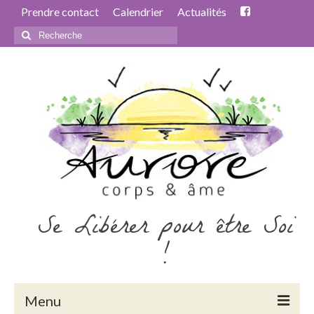
Prendre contact
Calendrier
Actualités
Rechercher
:
Se Libérer pour être Soi
!
Menu