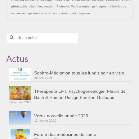
philosophie
,
plan d'expression
,
Ploërmel
,
Professionnel
,
pythagore
,
réflexologue
,
semestres
,
spirales dynamiques
,
thème numérologique
Rechercher
:
Actus
Sophro-Méditation tous les lundis soir en visio
26 juin 2026
Thérapeute EFT, Psychogénéalogie, Fleurs de
Bach & Human Design Emeline Guilbaud
16 janvier 2026
Vœux nouvelle année 2026
13 janvier 2026
Forum des médecines de l’âme