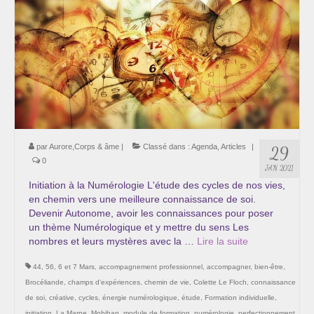
Cursus « Le chemin par la psyché »
Sophro-Méditation tous les lundis soir en visio
Sophrologie
Initiation à la sophrologie « offerte »
Témoignages B
par
Aurore,Corps & âme
|
Classé dans :
Agenda
,
Articles
|
29
Prendre contact
0
JAN 2021
Initiation à la Numérologie L'étude des cycles de nos vies,
en chemin vers une meilleure connaissance de soi.
Devenir Autonome, avoir les connaissances pour poser
un thème Numérologique et y mettre du sens Les
nombres et leurs mystères avec la …
Lire la suite­­
44
,
56
,
6 et 7 Mars
,
accompagnement professionnel
,
accompagner
,
bien-être
,
Brocéliande
,
champs d'expériences
,
chemin de vie
,
Colette Le Floch
,
connaissance
de soi
,
créative
,
cycles
,
énergie numérologique
,
étude
,
Formation individuelle
,
initiation
,
La Marne
,
Mobihan
,
module de formation
,
numérologie
,
perfectionnement
,