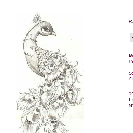
Re
B
Ps
So
Cu
0
L
N°