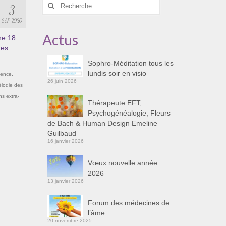
Rechercher
3
:
SEP 2020
Actus
he 18
des
Sophro-Méditation tous les
lundis soir en visio
ience
,
26 juin 2026
lodie des
ns extra-
Thérapeute EFT,
Psychogénéalogie, Fleurs
de Bach & Human Design Emeline
Guilbaud
16 janvier 2026
Vœux nouvelle année
2026
13 janvier 2026
Forum des médecines de
l’âme
20 novembre 2025