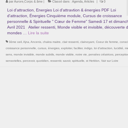
par
Aurore,Corps & âme
|
Classé dans :
Agenda
,
Articles
|
0
Loi d'attraction, Energies Loi d'attravtion & énergies PDF Loi
d'attraction, Énergies Cinquième module, Cursus de croissance
personnelle & Spirituelle " Cœur de Femme" Samedi 17 et dimanc
Avril 2021 Atelier ressenti, Monde visible et invisible, découverte 
mondes …
Lire la suite­­
3ème oeil
,
Ajna
,
Ancenis
,
chakra maitre
,
clair ressenti
,
clairvoyant
,
Coeur de femme
,
consc
croissance personnelle
,
cursus
,
énergies
,
exploiter
,
faciliter
,
indigo
,
loi d'attraction
,
lucidité
,
mé
sens
,
monde invisible
,
monde subtils
,
monde visible
,
notre vie
,
pensées créatrices
,
perceptio
sensorielles
,
percevoir
,
quotidien
,
ressentir
,
savoir
,
spirituelle
,
st Herblon
,
Vair sur Loire