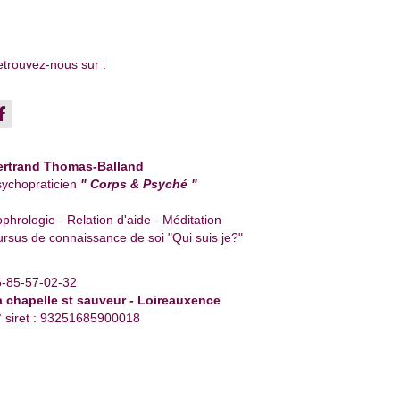
trouvez-nous sur :
ertrand Thomas-Balland
ychopraticien
" Corps & Psyché "
phrologie - Relation d'aide - Méditation
rsus de connaissance de soi "Qui suis je?"
6-85-57-02-32
a chapelle st sauveur - Loireauxence
 siret : 93251685900018