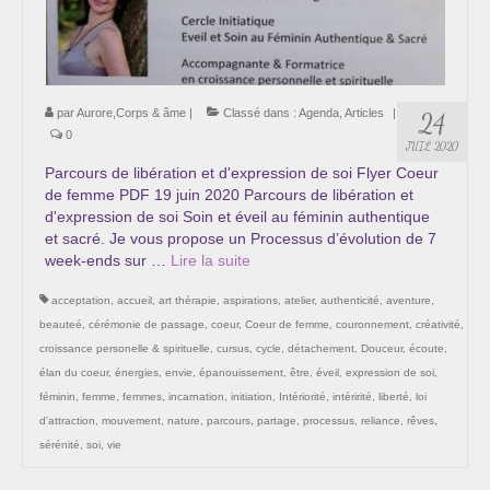
Cursus « Le chemin par la psyché »
Sophro-Méditation tous les lundis soir en visio
Sophrologie
par
Aurore,Corps & âme
|
Classé dans :
Agenda
,
Articles
|
24
0
JUIL 2020
Initiation à la sophrologie « offerte »
Parcours de libération et d'expression de soi Flyer Coeur
de femme PDF 19 juin 2020 Parcours de libération et
Témoignages B
d'expression de soi Soin et éveil au féminin authentique
et sacré. Je vous propose un Processus d’évolution de 7
Prendre contact
week-ends sur …
Lire la suite­­
acceptation
,
accueil
,
art thérapie
,
aspirations
,
atelier
,
authenticité
,
aventure
,
beauteé
,
cérémonie de passage
,
coeur
,
Coeur de femme
,
couronnement
,
créativité
,
croissance personelle & spirituelle
,
cursus
,
cycle
,
détachement
,
Douceur
,
écoute
,
élan du coeur
,
énergies
,
envie
,
épanouissement
,
être
,
éveil
,
expression de soi
,
féminin
,
femme
,
femmes
,
incarnation
,
initiation
,
Intériorité
,
intéririté
,
liberté
,
loi
d'attraction
,
mouvement
,
nature
,
parcours
,
partage
,
processus
,
reliance
,
rêves
,
sérénité
,
soi
,
vie