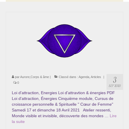
Thérapie psycho-énergétique
Psychogénéalogie
La Numérologie Créative
Initiation à la Numérologie
Témoignages Initiation à la Numérologie
LMMA – EMDR
par
Aurore,Corps & âme
|
Classé dans :
Agenda
,
Articles
|
3
Soins énergétiques en Bioénergie et Reiki
0
SEP 2020
Accompagnement thérapeutique
Loi d'attraction, Energies Loi d'attravtion & énergies PDF
Loi d'attraction, Énergies Cinquième module, Cursus de
croissance personnelle & Spirituelle " Cœur de Femme"
Soin et éveil au Féminin authentique et sacré
Samedi 17 et dimanche 18 Avril 2021 Atelier ressenti,
Monde visible et invisible, découverte des mondes …
Lire
Chemin de libération et d’expression de soi »
la suite­­
Cœur de Femme »