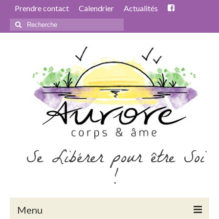
Prendre contact
Calendrier
Actualités
Rechercher
:
Se Libérer pour être Soi
!
Menu