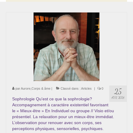
Thérapie psycho-énergétique
Psychogénéalogie
La Numérologie Créative
Initiation à la Numérologie
Témoignages Initiation à la Numérologie
LMMA – EMDR
Soins énergétiques en Bioénergie et Reiki
par
Aurore,Corps & âme
|
Classé dans :
Articles
|
0
25
Accompagnement thérapeutique
AVR 2024
Sophrologie Qu'est ce que la sophrologie?
Accompagnement à caractère existentiel favorisant
Soin et éveil au Féminin authentique et sacré
le « Mieux-être » En Individuel ou groupe // Visio et/ou
présentiel. La relaxation pour un mieux-être immédiat.
Chemin de libération et d’expression de soi »
L’observation pour renouer avec son corps, ses
Cœur de Femme »
perceptions physiques, sensorielles, psychiques.