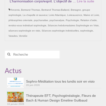
L’harmonisation corps/esprit. L'objectif de …
Lire la suite­­
Les Onctions Sacrées -La Magdaléenne –
Nadine-Sarah Penna
Ancenis
,
Bertrand Thomas
,
Bertrand Thomas-Balland
,
Bretagne
,
groupe
sophrologie
,
La chapelle st sauveur
,
Loire Atlantique
,
Loireauxence
,
Maine et Loire
,
Qui suis je ?
philosophies orientale
,
psychanalise
,
psychanalyse
,
Psychologie
,
Relation d'aide
,
rendez-vous individuel sophrologie
,
Séances hebdomadaires Sophrologie en Visio
,
Mon cursus d’évolution vers une femme plus
séances sophrologie en visio
,
Séances sophrologie individuelles
,
sophrologie
,
consciente
Varades
,
Vendée
Témoignages
Calendrier
Rechercher
:
Initiation à la sophrologie « offerte »
Actus
Sophro-Méditation tous les lundis soir en visio
Cursus « Le chemin par la psyché »
Sophro-Méditation tous les lundis soir en visio
26 juin 2026
Prendre contact
Thérapeute EFT, Psychogénéalogie, Fleurs de
Bach & Human Design Emeline Guilbaud
Bertrand Thomas, Psychopraticien
16 janvier 2026