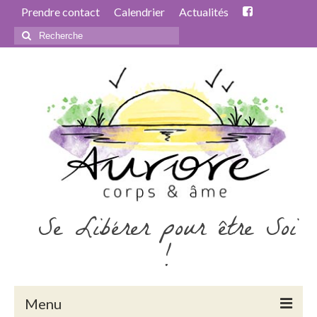
Prendre contact
Calendrier
Actualités
Rechercher
:
Se Libérer pour être Soi
!
Menu