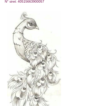
N° siret: 40515663900057