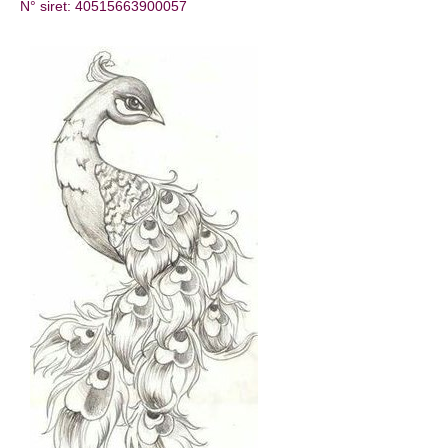
N° siret: 40515663900057