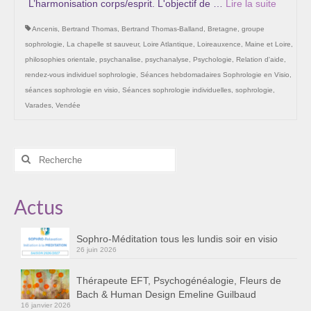
L’harmonisation corps/esprit. L'objectif de …
Lire la suite­­
Les Onctions Sacrées -La Magdaléenne –
Nadine-Sarah Penna
Ancenis
,
Bertrand Thomas
,
Bertrand Thomas-Balland
,
Bretagne
,
groupe
sophrologie
,
La chapelle st sauveur
,
Loire Atlantique
,
Loireauxence
,
Maine et Loire
,
Qui suis je ?
philosophies orientale
,
psychanalise
,
psychanalyse
,
Psychologie
,
Relation d'aide
,
rendez-vous individuel sophrologie
,
Séances hebdomadaires Sophrologie en Visio
,
Mon cursus d’évolution vers une femme plus
séances sophrologie en visio
,
Séances sophrologie individuelles
,
sophrologie
,
consciente
Varades
,
Vendée
Témoignages
Calendrier
Rechercher
:
Initiation à la sophrologie « offerte »
Actus
Sophro-Méditation tous les lundis soir en visio
Cursus « Le chemin par la psyché »
Sophro-Méditation tous les lundis soir en visio
26 juin 2026
Prendre contact
Thérapeute EFT, Psychogénéalogie, Fleurs de
Bach & Human Design Emeline Guilbaud
Bertrand Thomas, Psychopraticien
16 janvier 2026