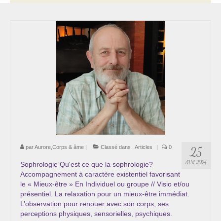
Thérapie psycho-énergétique
Psychogénéalogie
La Numérologie Créative
Initiation à la Numérologie
Témoignages Initiation à la Numérologie
LMMA – EMDR
Soins énergétiques en Bioénergie et Reiki
par
Aurore,Corps & âme
|
Classé dans :
Articles
|
0
25
Accompagnement thérapeutique
AVR 2024
Sophrologie Qu'est ce que la sophrologie?
Accompagnement à caractère existentiel favorisant
Soin et éveil au Féminin authentique et sacré
le « Mieux-être » En Individuel ou groupe // Visio et/ou
présentiel. La relaxation pour un mieux-être immédiat.
Chemin de libération et d’expression de soi »
L’observation pour renouer avec son corps, ses
Cœur de Femme »
perceptions physiques, sensorielles, psychiques.