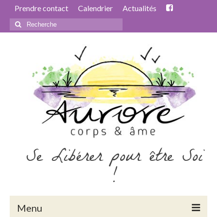
Prendre contact
Calendrier
Actualités
Rechercher
:
Se Libérer pour être Soi
!
Menu