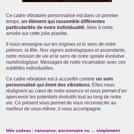
Cursus « Le chemin par la psyché »
Ce cadre vibratoire personnalisé est dans un premier
Sophro-Méditation tous les lundis soir en visio
temps,
un élément qui rassemble différentes
particularités de notre individualité
, liées à notre
Sophrologie
arrivée sur cette jolie planète.
Initiation à la sophrologie « offerte »
Il nous renseigne sur
es origines et le sens de notre
l
prénom, la fête. Nos signes astrologiques et ascendants,
Témoignages B
notre mission de vie et le sens de notre spirale évolutive
numérologique
Messages de notre incarnation avec ces
.
Prendre contact
subtilités individuelles.
Ce cadre vibratoire est à accueillir comme
un soin
personnalisé qui émet des vibrations.
Elles nous
réalignent au cœur de notre essence et nous permet d’en
apercevoir les potentiels évolutifs tout au long de notre
vie. Ce présent vous permet de vous reconnecter au
meilleur de vous-même, il vous accompagne.
Idée cadeau : naissance, anniversaire ou … simplement