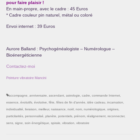
pour faire plaisir !
En main-propre, avec le cadre : 45 Euros
* Cadre couleur pin naturel, métal ou coloré
Envoi internet : 39 Euros
Aurore Balland : Psychogénéalogiste – Numérologue –
Bioénergéticienne
Contactez-moi
Peinture vibratoire Mancini
accompagne
,
anniversaire
,
ascendant
,
astrologie
,
cadre
,
commande Internet
,
essence
,
évolutifs
,
évolutive
,
fête
,
fêtes de fin d'année
,
idée cadeau
,
incarnation
,
individualité
,
livraison
,
meilleur
,
naissance
,
noël
,
nom
,
numérologique
,
origines
,
particilarités
,
personnalisé
,
planète
,
potentiels
,
prénom
,
réalignement
,
reconnecter
,
sens
,
signe
,
soin énergétique
,
spirale
,
vibration
,
vibratoire