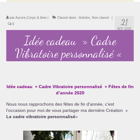
Thérapie psycho-énergétique
par
Aurore,Corps & âme
|
Classé dans :
Articles
,
Non classé
|
21
Psychogénéalogie
0
NOV 2020
Idée cadeau » Cadre
La Numérologie Créative
Vibratoire personnalisé «
Initiation à la Numérologie
Témoignages Initiation à la Numérologie
LMMA – EMDR
Idée cadeau » Cadre Vibratoire personnalisé » Fêtes de fin
Soins énergétiques en Bioénergie et Reiki
d’année 2020
Accompagnement thérapeutique
Nous nous rapprochons des fêtes de fin d’année, c’est
l’occasion pour moi de vous partager ma dernière Création «
Soin et éveil au Féminin authentique et sacré
Le cadre vibratoire personnalisé
«
Chemin de libération et d’expression de soi »
Cœur de Femme »