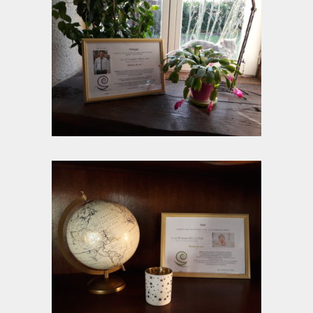
Les Onctions Sacrées -La Magdaléenne –
Nadine-Sarah Penna
Qui suis je ?
Mon cursus d’évolution vers une femme plus
consciente
Témoignages
Calendrier
Initiation à la sophrologie « offerte »
Sophro-Méditation tous les lundis soir en visio
Cursus « Le chemin par la psyché »
Prendre contact
Bertrand Thomas, Psychopraticien