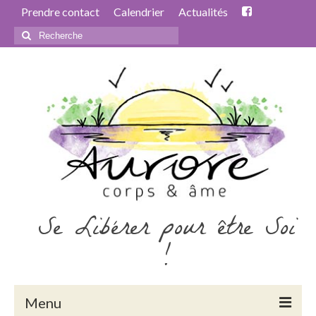
Prendre contact
Calendrier
Actualités
Rechercher
:
Se Libérer pour être Soi
!
Menu