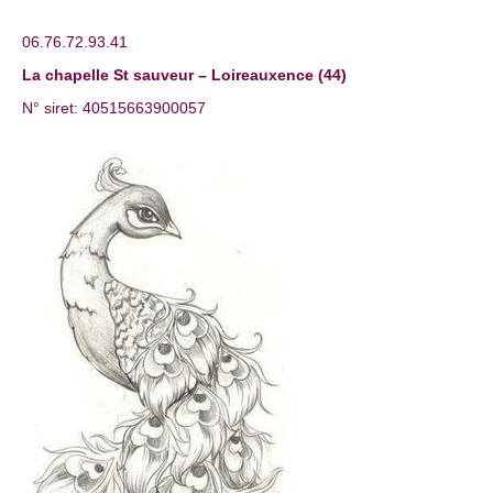
06.76.72.93.41
La chapelle St sauveur – Loireauxence (44)
N° siret: 40515663900057