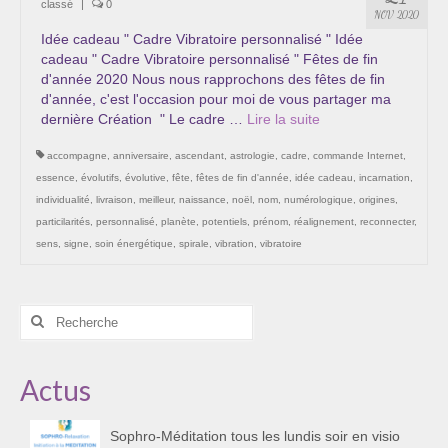
classé
|
0
Les Onctions Sacrées -La Magdaléenne –
NOV 2020
Nadine-Sarah Penna
Idée cadeau " Cadre Vibratoire personnalisé " Idée
cadeau " Cadre Vibratoire personnalisé " Fêtes de fin
Qui suis je ?
d'année 2020 Nous nous rapprochons des fêtes de fin
d'année, c'est l'occasion pour moi de vous partager ma
Mon cursus d’évolution vers une femme plus
dernière Création " Le cadre …
Lire la suite­­
consciente
accompagne
,
anniversaire
,
ascendant
,
astrologie
,
cadre
,
commande Internet
,
Témoignages
essence
,
évolutifs
,
évolutive
,
fête
,
fêtes de fin d'année
,
idée cadeau
,
incarnation
,
individualité
,
livraison
,
meilleur
,
naissance
,
noël
,
nom
,
numérologique
,
origines
,
Calendrier
particilarités
,
personnalisé
,
planète
,
potentiels
,
prénom
,
réalignement
,
reconnecter
,
sens
,
signe
,
soin énergétique
,
spirale
,
vibration
,
vibratoire
Initiation à la sophrologie « offerte »
Sophro-Méditation tous les lundis soir en visio
Rechercher
:
Cursus « Le chemin par la psyché »
Actus
Prendre contact
Bertrand Thomas, Psychopraticien
Sophro-Méditation tous les lundis soir en visio