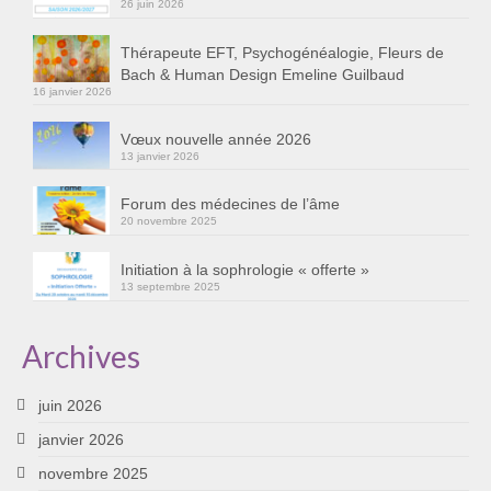
26 juin 2026
Cursus « Le chemin par la psyché »
Thérapeute EFT, Psychogénéalogie, Fleurs de
Sophro-Méditation tous les lundis soir en visio
Bach & Human Design Emeline Guilbaud
16 janvier 2026
Sophrologie
Vœux nouvelle année 2026
Initiation à la sophrologie « offerte »
13 janvier 2026
Témoignages B
Forum des médecines de l’âme
20 novembre 2025
Prendre contact
Initiation à la sophrologie « offerte »
13 septembre 2025
Archives
juin 2026
janvier 2026
novembre 2025