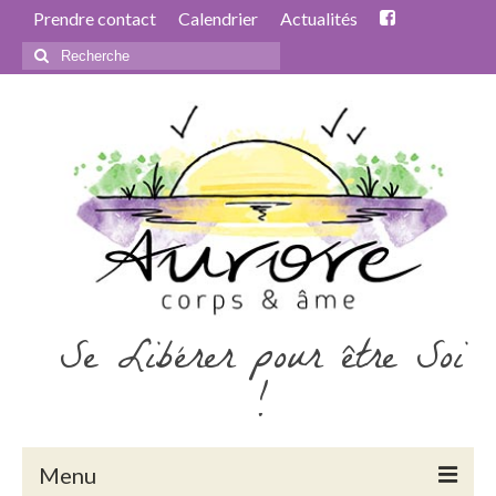
Prendre contact
Calendrier
Actualités
Rechercher
:
Se Libérer pour être Soi
!
Menu