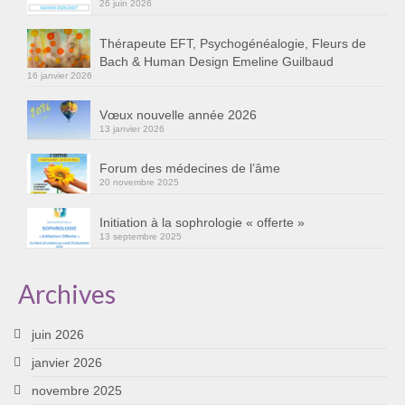
26 juin 2026
Cursus « Le chemin par la psyché »
Thérapeute EFT, Psychogénéalogie, Fleurs de
Sophro-Méditation tous les lundis soir en visio
Bach & Human Design Emeline Guilbaud
16 janvier 2026
Sophrologie
Vœux nouvelle année 2026
Initiation à la sophrologie « offerte »
13 janvier 2026
Témoignages B
Forum des médecines de l’âme
20 novembre 2025
Prendre contact
Initiation à la sophrologie « offerte »
13 septembre 2025
Archives
juin 2026
janvier 2026
novembre 2025