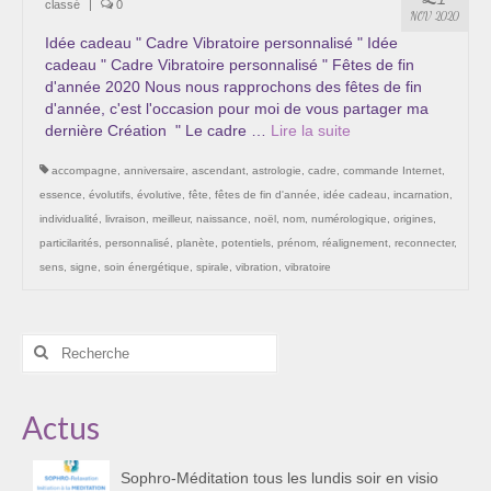
classé
|
0
Les Onctions Sacrées -La Magdaléenne –
NOV 2020
Nadine-Sarah Penna
Idée cadeau " Cadre Vibratoire personnalisé " Idée
cadeau " Cadre Vibratoire personnalisé " Fêtes de fin
Qui suis je ?
d'année 2020 Nous nous rapprochons des fêtes de fin
d'année, c'est l'occasion pour moi de vous partager ma
Mon cursus d’évolution vers une femme plus
dernière Création " Le cadre …
Lire la suite­­
consciente
accompagne
,
anniversaire
,
ascendant
,
astrologie
,
cadre
,
commande Internet
,
Témoignages
essence
,
évolutifs
,
évolutive
,
fête
,
fêtes de fin d'année
,
idée cadeau
,
incarnation
,
individualité
,
livraison
,
meilleur
,
naissance
,
noël
,
nom
,
numérologique
,
origines
,
Calendrier
particilarités
,
personnalisé
,
planète
,
potentiels
,
prénom
,
réalignement
,
reconnecter
,
sens
,
signe
,
soin énergétique
,
spirale
,
vibration
,
vibratoire
Initiation à la sophrologie « offerte »
Sophro-Méditation tous les lundis soir en visio
Rechercher
:
Cursus « Le chemin par la psyché »
Actus
Prendre contact
Bertrand Thomas, Psychopraticien
Sophro-Méditation tous les lundis soir en visio