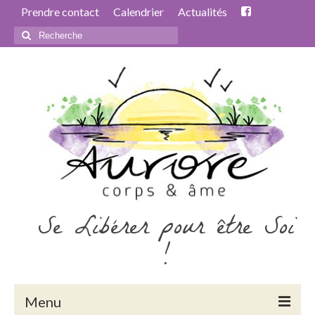
Prendre contact
Calendrier
Actualités
Rechercher
:
Se Libérer pour être Soi
!
Menu