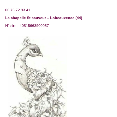
06.76.72.93.41
La chapelle St sauveur – Loireauxence (44)
N° siret: 40515663900057