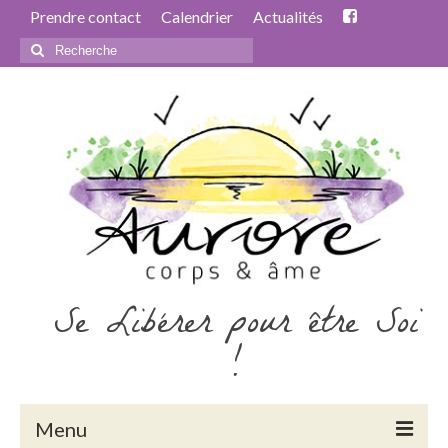
Prendre contact
Calendrier
Actualités
Rechercher
:
Se Libérer pour être Soi
!
Menu