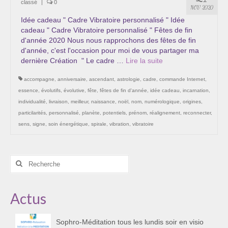
classé
|
0
Les Onctions Sacrées -La Magdaléenne –
NOV 2020
Nadine-Sarah Penna
Idée cadeau " Cadre Vibratoire personnalisé " Idée
cadeau " Cadre Vibratoire personnalisé " Fêtes de fin
Qui suis je ?
d'année 2020 Nous nous rapprochons des fêtes de fin
d'année, c'est l'occasion pour moi de vous partager ma
Mon cursus d’évolution vers une femme plus
dernière Création " Le cadre …
Lire la suite­­
consciente
accompagne
,
anniversaire
,
ascendant
,
astrologie
,
cadre
,
commande Internet
,
Témoignages
essence
,
évolutifs
,
évolutive
,
fête
,
fêtes de fin d'année
,
idée cadeau
,
incarnation
,
individualité
,
livraison
,
meilleur
,
naissance
,
noël
,
nom
,
numérologique
,
origines
,
Calendrier
particilarités
,
personnalisé
,
planète
,
potentiels
,
prénom
,
réalignement
,
reconnecter
,
sens
,
signe
,
soin énergétique
,
spirale
,
vibration
,
vibratoire
Initiation à la sophrologie « offerte »
Sophro-Méditation tous les lundis soir en visio
Rechercher
:
Cursus « Le chemin par la psyché »
Actus
Prendre contact
Bertrand Thomas, Psychopraticien
Sophro-Méditation tous les lundis soir en visio