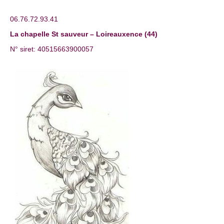
06.76.72.93.41
La chapelle St sauveur – Loireauxence (44)
N° siret: 40515663900057