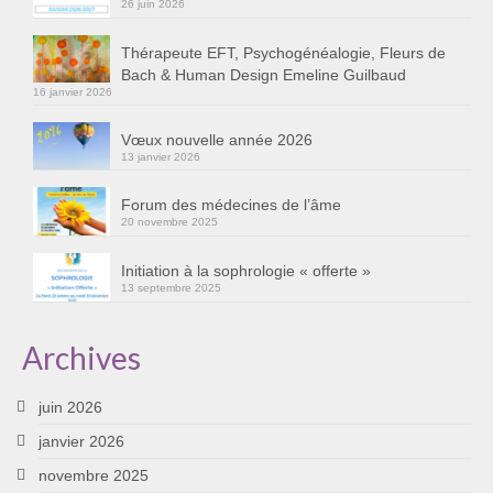
26 juin 2026
Cursus « Le chemin par la psyché »
Thérapeute EFT, Psychogénéalogie, Fleurs de
Sophro-Méditation tous les lundis soir en visio
Bach & Human Design Emeline Guilbaud
16 janvier 2026
Sophrologie
Vœux nouvelle année 2026
Initiation à la sophrologie « offerte »
13 janvier 2026
Témoignages B
Forum des médecines de l’âme
20 novembre 2025
Prendre contact
Initiation à la sophrologie « offerte »
13 septembre 2025
Archives
juin 2026
janvier 2026
novembre 2025