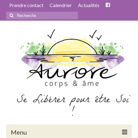
Prendre contact
Calendrier
Actualités
Rechercher
:
Se Libérer pour être Soi
!
Menu