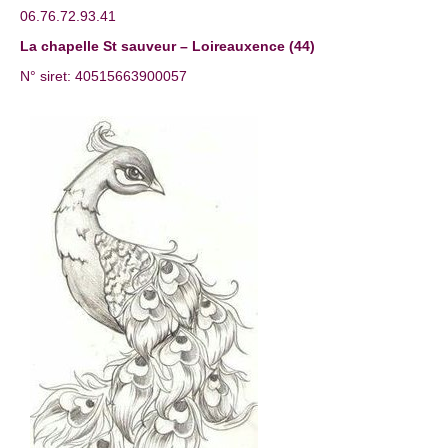
06.76.72.93.41
La chapelle St sauveur – Loireauxence (44)
N° siret: 40515663900057