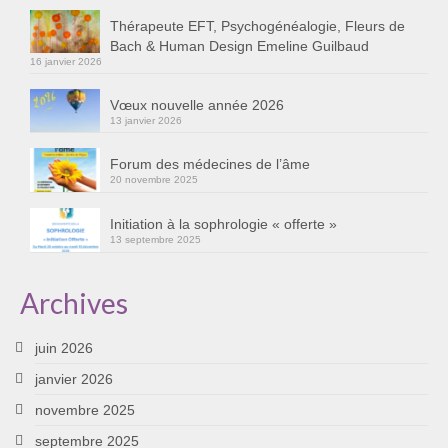
Cursus « Le chemin par la psyché »
Thérapeute EFT, Psychogénéalogie, Fleurs de
Bach & Human Design Emeline Guilbaud
Sophro-Méditation tous les lundis soir en visio
16 janvier 2026
Sophrologie
Vœux nouvelle année 2026
13 janvier 2026
Initiation à la sophrologie « offerte »
Forum des médecines de l’âme
Témoignages B
20 novembre 2025
Prendre contact
Initiation à la sophrologie « offerte »
13 septembre 2025
Archives
juin 2026
janvier 2026
novembre 2025
septembre 2025