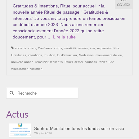
Les Onctions Sacrées -La Magdaléenne –
OCT 2022
Gratitudes & Intentions, Rituel pour accueillir la
Nadine-Sarah Penna
nouvelle année Rituel de passage " Gratitudes &
intentions" Je vous invite à prendre un temps précieux en
Qui suis je ?
ce début d'année 2023. Nous allons remercier
consciencieusement l'année 2022 qui se retire
Mon cursus d’évolution vers une femme plus
doucement, pour …
Lire la suite­­
consciente
ancrage
,
coeur
,
Confiance
,
corps
,
créativité
,
envies
,
être
,
expression libre
,
Témoignages
Gratitudes
,
intentions
,
Intuition
,
loi d'attraction
,
Méditation
,
mouvement de vie
,
nouvelle année
,
remercier
,
ressentis
,
Rituel
,
semer
,
souhaits
,
tableau de
Calendrier
visualisation
,
vibration
Initiation à la sophrologie « offerte »
Rechercher
Sophro-Méditation tous les lundis soir en visio
:
Cursus « Le chemin par la psyché »
Actus
Prendre contact
Sophro-Méditation tous les lundis soir en visio
Bertrand Thomas, Psychopraticien
26 juin 2026