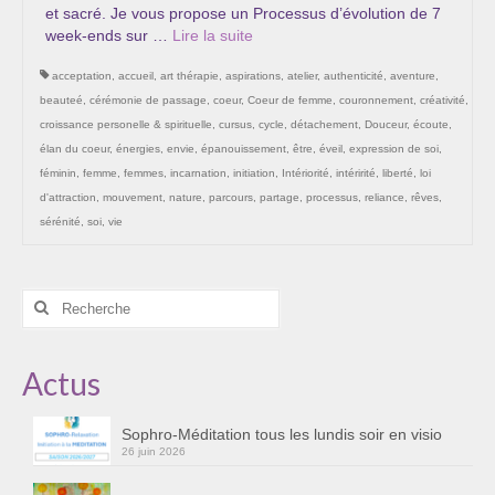
et sacré. Je vous propose un Processus d’évolution de 7
week-ends sur …
Lire la suite­­
acceptation
,
accueil
,
art thérapie
,
aspirations
,
atelier
,
authenticité
,
aventure
,
beauteé
,
cérémonie de passage
,
coeur
,
Coeur de femme
,
couronnement
,
créativité
,
croissance personelle & spirituelle
,
cursus
,
cycle
,
détachement
,
Douceur
,
écoute
,
élan du coeur
,
énergies
,
envie
,
épanouissement
,
être
,
éveil
,
expression de soi
,
féminin
,
femme
,
femmes
,
incarnation
,
initiation
,
Intériorité
,
intéririté
,
liberté
,
loi
d'attraction
,
mouvement
,
nature
,
parcours
,
partage
,
processus
,
reliance
,
rêves
,
sérénité
,
soi
,
vie
Rechercher
:
Actus
Sophro-Méditation tous les lundis soir en visio
26 juin 2026