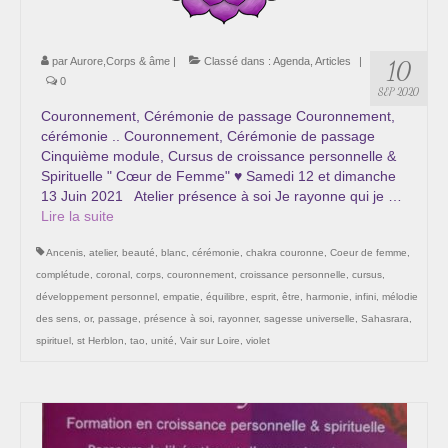
Cursus « Le chemin par la psyché »
Sophro-Méditation tous les lundis soir en visio
par
Aurore,Corps & âme
|
Classé dans :
Agenda
,
Articles
|
10
0
SEP 2020
Sophrologie
Couronnement, Cérémonie de passage Couronnement,
cérémonie .. Couronnement, Cérémonie de passage
Initiation à la sophrologie « offerte »
Cinquième module, Cursus de croissance personnelle &
Spirituelle " Cœur de Femme" ♥ Samedi 12 et dimanche
Témoignages B
13 Juin 2021 Atelier présence à soi Je rayonne qui je …
Lire la suite­­
Prendre contact
Ancenis
,
atelier
,
beauté
,
blanc
,
cérémonie
,
chakra couronne
,
Coeur de femme
,
complétude
,
coronal
,
corps
,
couronnement
,
croissance personnelle
,
cursus
,
développement personnel
,
empatie
,
équilibre
,
esprit
,
être
,
harmonie
,
infini
,
mélodie
des sens
,
or
,
passage
,
présence à soi
,
rayonner
,
sagesse universelle
,
Sahasrara
,
spirituel
,
st Herblon
,
tao
,
unité
,
Vair sur Loire
,
violet