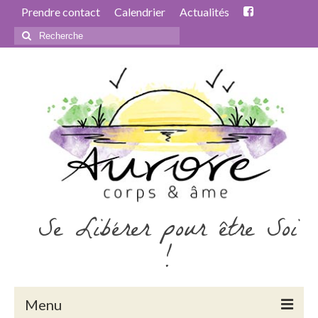
Prendre contact
Calendrier
Actualités
Rechercher
:
Se Libérer pour être Soi
!
Menu