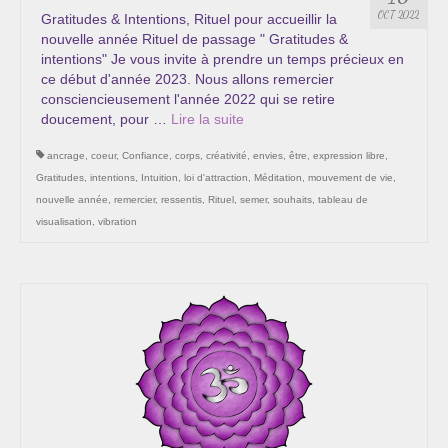
Les Onctions Sacrées -La Magdaléenne –
OCT 2022
Gratitudes & Intentions, Rituel pour accueillir la
Nadine-Sarah Penna
nouvelle année Rituel de passage " Gratitudes &
intentions" Je vous invite à prendre un temps précieux en
Qui suis je ?
ce début d'année 2023. Nous allons remercier
consciencieusement l'année 2022 qui se retire
Mon cursus d’évolution vers une femme plus
doucement, pour …
Lire la suite­­
consciente
ancrage
,
coeur
,
Confiance
,
corps
,
créativité
,
envies
,
être
,
expression libre
,
Témoignages
Gratitudes
,
intentions
,
Intuition
,
loi d'attraction
,
Méditation
,
mouvement de vie
,
nouvelle année
,
remercier
,
ressentis
,
Rituel
,
semer
,
souhaits
,
tableau de
Calendrier
visualisation
,
vibration
Initiation à la sophrologie « offerte »
Sophro-Méditation tous les lundis soir en visio
Cursus « Le chemin par la psyché »
Prendre contact
Bertrand Thomas, Psychopraticien