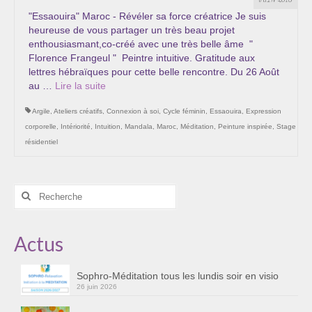
"Essaouira" Maroc - Révéler sa force créatrice Je suis
heureuse de vous partager un très beau projet
enthousiasmant,co-créé avec une très belle âme "
Florence Frangeul " Peintre intuitive. Gratitude aux
lettres hébraïques pour cette belle rencontre. Du 26 Août
au …
Lire la suite­­
Argile
,
Ateliers créatifs
,
Connexion à soi
,
Cycle féminin
,
Essaouira
,
Expression
corporelle
,
Intériorité
,
Intuition
,
Mandala
,
Maroc
,
Méditation
,
Peinture inspirée
,
Stage
résidentiel
Rechercher
:
Actus
Sophro-Méditation tous les lundis soir en visio
26 juin 2026