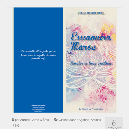
par
Aurore,Corps & âme
|
Classé dans :
Agenda
,
Articles
|
6
0
JUIN 2018