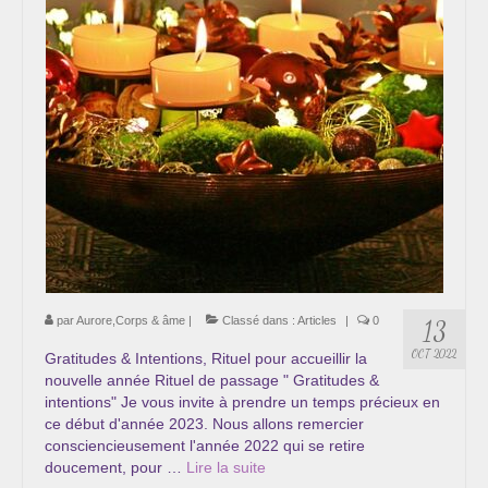
Cursus « Le chemin par la psyché »
Sophro-Méditation tous les lundis soir en visio
Sophrologie
Initiation à la sophrologie « offerte »
Témoignages B
Prendre contact
par
Aurore,Corps & âme
|
Classé dans :
Articles
|
0
13
OCT 2022
Gratitudes & Intentions, Rituel pour accueillir la
nouvelle année Rituel de passage " Gratitudes &
intentions" Je vous invite à prendre un temps précieux en
ce début d'année 2023. Nous allons remercier
consciencieusement l'année 2022 qui se retire
doucement, pour …
Lire la suite­­