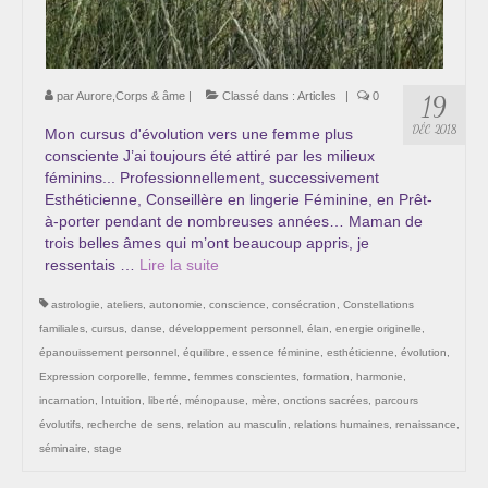
par
Aurore,Corps & âme
|
Classé dans :
Articles
|
0
19
DÉC 2018
Mon cursus d'évolution vers une femme plus
consciente J’ai toujours été attiré par les milieux
féminins... Professionnellement, successivement
Esthéticienne, Conseillère en lingerie Féminine, en Prêt-
à-porter pendant de nombreuses années… Maman de
trois belles âmes qui m’ont beaucoup appris, je
ressentais …
Lire la suite­­
astrologie
,
ateliers
,
autonomie
,
conscience
,
consécration
,
Constellations
familiales
,
cursus
,
danse
,
développement personnel
,
élan
,
energie originelle
,
épanouissement personnel
,
équilibre
,
essence féminine
,
esthéticienne
,
évolution
,
Expression corporelle
,
femme
,
femmes conscientes
,
formation
,
harmonie
,
incarnation
,
Intuition
,
liberté
,
ménopause
,
mère
,
onctions sacrées
,
parcours
évolutifs
,
recherche de sens
,
relation au masculin
,
relations humaines
,
renaissance
,
séminaire
,
stage