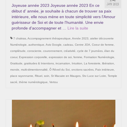
Les Onctions Sacrées -La Magdaléenne –
JAN 2023
Joyeuse année 2023 Joyeuse année 2023 En ce
Nadine-Sarah Penna
début d' année, je souhaite à chacun de trouver sa paix
intérieure, elle nous mène en toute simplicité vers l'Amour
Qui suis je ?
guérisseur de Soi et de toute l'humanité. Une envie
profonde d'accompagner et …
Lire la suite­­
Mon cursus d’évolution vers une femme plus
7 chakras
consciente
,
Accompagnement thérapeutique
,
Année 2023
,
atelier découverte
Numérologie
,
authentique
,
Avis Google
,
cadeau
,
Centre JOA
,
Coeur de femme
,
Témoignages
complétude
,
consciente
,
couronnement
,
créativité
,
cycle de 7 journées
,
élan du
coeur
,
Expression corporelle
,
expression de soi
,
femme
,
Formation Numérologie
,
Calendrier
Gratitude
,
gratitudes & Intentions
,
incarnation
,
Intuition
,
La foresterie
,
libération
,
monde
,
multi-dimentionnalité
,
Ô Réveil du Soi
,
onctions sacrées
,
Paix intérieure
,
Initiation à la sophrologie « offerte »
place rayonnante
,
Rituel
,
soin
,
St Macaire en Mauges
,
Stv Luce sur Loire
,
Temple
sacré
,
thème numérologique
,
Vertou
Sophro-Méditation tous les lundis soir en visio
Cursus « Le chemin par la psyché »
Prendre contact
Bertrand Thomas, Psychopraticien