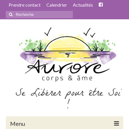
Prendre contact
Calendrier
Actualités
Rechercher
:
Se Libérer pour être Soi
!
Menu