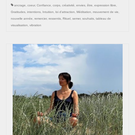
ancrage
,
coeur
,
Confiance
,
corps
,
créativité
,
envies
,
être
,
expression libre
,
Gratitudes
,
intentions
,
Intuition
,
loi d'attraction
,
Méditation
,
mouvement de vie
,
nouvelle année
,
remercier
,
ressentis
,
Rituel
,
semer
,
souhaits
,
tableau de
visualisation
,
vibration