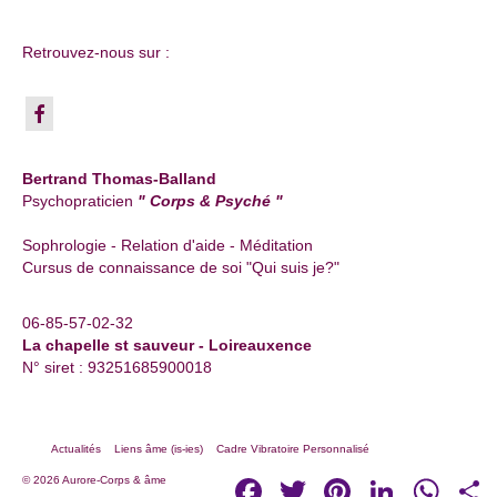
Retrouvez-nous sur :
Bertrand Thomas-Balland
Psychopraticien
" Corps & Psyché "
Sophrologie - Relation d'aide - Méditation
Cursus de connaissance de soi "Qui suis je?"
06-85-57-02-32
La chapelle st sauveur - Loireauxence
N° siret : 93251685900018
Actualités
Liens âme (is-ies)
Cadre Vibratoire Personnalisé
Facebook
Twitter
Pinterest
LinkedIn
Whats
P
© 2026 Aurore-Corps & âme