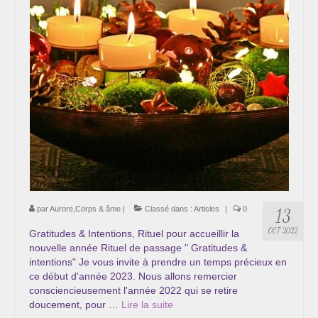
Cursus « Le chemin par la psyché »
Sophro-Méditation tous les lundis soir en visio
Sophrologie
Initiation à la sophrologie « offerte »
Témoignages B
Prendre contact
par
Aurore,Corps & âme
|
Classé dans :
Articles
|
0
13
OCT 2022
Gratitudes & Intentions, Rituel pour accueillir la
nouvelle année Rituel de passage " Gratitudes &
intentions" Je vous invite à prendre un temps précieux en
ce début d'année 2023. Nous allons remercier
consciencieusement l'année 2022 qui se retire
doucement, pour …
Lire la suite­­