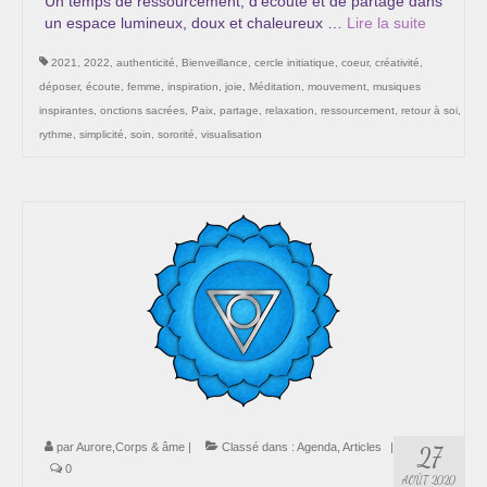
Un temps de ressourcement, d'écoute et de partage dans
un espace lumineux, doux et chaleureux …
Lire la suite­­
2021
,
2022
,
authenticité
,
Bienveillance
,
cercle initiatique
,
coeur
,
créativité
,
déposer
,
écoute
,
femme
,
inspiration
,
joie
,
Méditation
,
mouvement
,
musiques
inspirantes
,
onctions sacrées
,
Paix
,
partage
,
relaxation
,
ressourcement
,
retour à soi
,
rythme
,
simplicité
,
soin
,
sororité
,
visualisation
par
Aurore,Corps & âme
|
Classé dans :
Agenda
,
Articles
|
27
0
AOÛT 2020