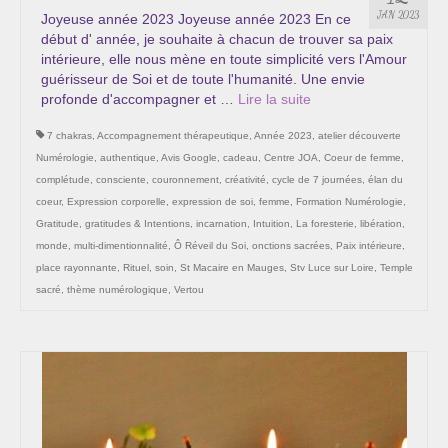
Les Onctions Sacrées -La Magdaléenne –
JAN 2023
Joyeuse année 2023 Joyeuse année 2023 En ce
Nadine-Sarah Penna
début d' année, je souhaite à chacun de trouver sa paix
intérieure, elle nous mène en toute simplicité vers l'Amour
Qui suis je ?
guérisseur de Soi et de toute l'humanité. Une envie
profonde d'accompagner et …
Lire la suite­­
Mon cursus d’évolution vers une femme plus
7 chakras
consciente
,
Accompagnement thérapeutique
,
Année 2023
,
atelier découverte
Numérologie
,
authentique
,
Avis Google
,
cadeau
,
Centre JOA
,
Coeur de femme
,
Témoignages
complétude
,
consciente
,
couronnement
,
créativité
,
cycle de 7 journées
,
élan du
coeur
,
Expression corporelle
,
expression de soi
,
femme
,
Formation Numérologie
,
Calendrier
Gratitude
,
gratitudes & Intentions
,
incarnation
,
Intuition
,
La foresterie
,
libération
,
monde
,
multi-dimentionnalité
,
Ô Réveil du Soi
,
onctions sacrées
,
Paix intérieure
,
Initiation à la sophrologie « offerte »
place rayonnante
,
Rituel
,
soin
,
St Macaire en Mauges
,
Stv Luce sur Loire
,
Temple
sacré
,
thème numérologique
,
Vertou
Sophro-Méditation tous les lundis soir en visio
Cursus « Le chemin par la psyché »
Prendre contact
Bertrand Thomas, Psychopraticien