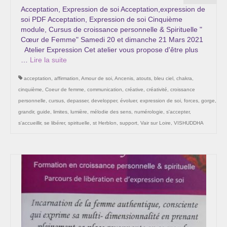
Acceptation, Expression de soi Acceptation,expression de
soi PDF Acceptation, Expression de soi Cinquième
module, Cursus de croissance personnelle & Spirituelle "
Cœur de Femme" Samedi 20 et dimanche 21 Mars 2021
Atelier Expression Cet atelier vous propose d'être plus
…
Lire la suite­­
acceptation
,
affirmation
,
Amour de soi
,
Ancenis
,
atouts
,
bleu ciel
,
chakra
,
cinquième
,
Coeur de femme
,
communication
,
créative
,
créativité
,
croissance
personnelle
,
cursus
,
depasser
,
developper
,
évoluer
,
expression de soi
,
forces
,
gorge
,
grandir
,
guide
,
limites
,
lumière
,
mélodie des sens
,
numérologie
,
s'accepter
,
s'accueillir
,
se libérer
,
spirituelle
,
st Herblon
,
support
,
Vair sur Loire
,
VISHUDDHA