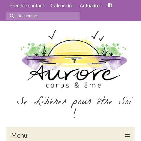
Prendre contact
Calendrier
Actualités
Rechercher
:
Se Libérer pour être Soi
!
Menu