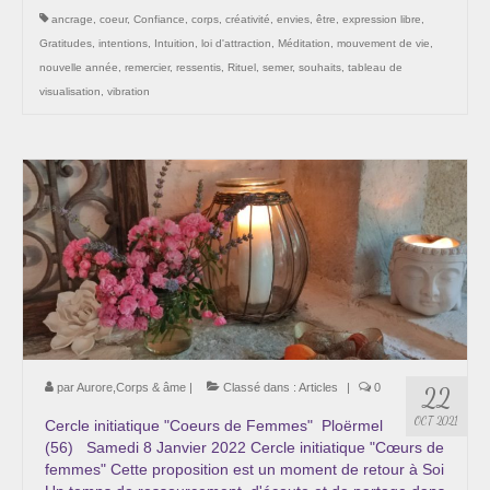
ancrage
,
coeur
,
Confiance
,
corps
,
créativité
,
envies
,
être
,
expression libre
,
Gratitudes
,
intentions
,
Intuition
,
loi d'attraction
,
Méditation
,
mouvement de vie
,
nouvelle année
,
remercier
,
ressentis
,
Rituel
,
semer
,
souhaits
,
tableau de
visualisation
,
vibration
par
Aurore,Corps & âme
|
Classé dans :
Articles
|
0
22
OCT 2021
Cercle initiatique "Coeurs de Femmes" Ploërmel
(56) Samedi 8 Janvier 2022 Cercle initiatique "Cœurs de
femmes" Cette proposition est un moment de retour à Soi