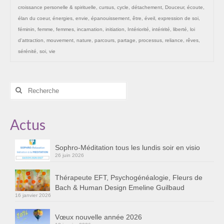
croissance personelle & spirituelle
,
cursus
,
cycle
,
détachement
,
Douceur
,
écoute
,
élan du coeur
,
énergies
,
envie
,
épanouissement
,
être
,
éveil
,
expression de soi
,
féminin
,
femme
,
femmes
,
incarnation
,
initiation
,
Intériorité
,
intéririté
,
liberté
,
loi
d'attraction
,
mouvement
,
nature
,
parcours
,
partage
,
processus
,
reliance
,
rêves
,
sérénité
,
soi
,
vie
Rechercher
:
Actus
Sophro-Méditation tous les lundis soir en visio
26 juin 2026
Thérapeute EFT, Psychogénéalogie, Fleurs de
Bach & Human Design Emeline Guilbaud
16 janvier 2026
Vœux nouvelle année 2026