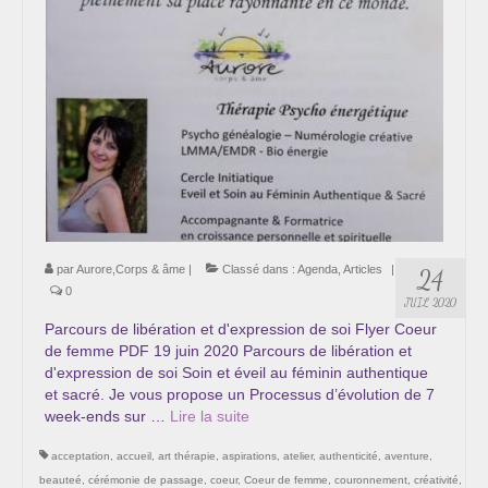
par
Aurore,Corps & âme
|
Classé dans :
Agenda
,
Articles
|
24
0
JUIL 2020
Parcours de libération et d'expression de soi Flyer Coeur
de femme PDF 19 juin 2020 Parcours de libération et
d'expression de soi Soin et éveil au féminin authentique
et sacré. Je vous propose un Processus d’évolution de 7
week-ends sur …
Lire la suite­­
acceptation
,
accueil
,
art thérapie
,
aspirations
,
atelier
,
authenticité
,
aventure
,
beauteé
,
cérémonie de passage
,
coeur
,
Coeur de femme
,
couronnement
,
créativité
,