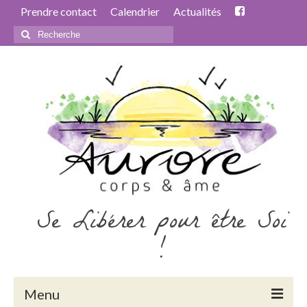
Prendre contact
Calendrier
Actualités
Rechercher
:
Se Libérer pour être Soi
!
Menu