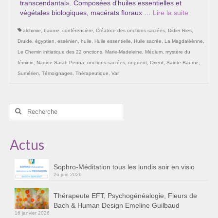
transcendantal». Composées d'huiles essentielles et
Les Onctions Sacrées -La Magdaléenne –
végétales biologiques, macérats floraux …
Lire la suite­­
Nadine-Sarah Penna
alchimie
,
baume
,
conférencière
,
Créatrice des onctions sacrées
,
Didier Ries
,
Qui suis je ?
Druide
,
égyptien
,
essénien
,
huile
,
Huile essentielle
,
Huile sacrée
,
La Magdaléènne
,
Le Chemin initiatique des 22 onctions
,
Marie-Madeleine
,
Médium
,
mystère du
Mon cursus d’évolution vers une femme plus
féminin
,
Nadine-Sarah Penna
,
onctions sacrées
,
onguent
,
Orient
,
Sainte Baume
,
consciente
Sumérien
,
Témoignages
,
Thérapeutique
,
Var
Témoignages
Calendrier
Rechercher
:
Initiation à la sophrologie « offerte »
Actus
Sophro-Méditation tous les lundis soir en visio
Sophro-Méditation tous les lundis soir en visio
Cursus « Le chemin par la psyché »
26 juin 2026
Prendre contact
Thérapeute EFT, Psychogénéalogie, Fleurs de
Bach & Human Design Emeline Guilbaud
Bertrand Thomas, Psychopraticien
16 janvier 2026