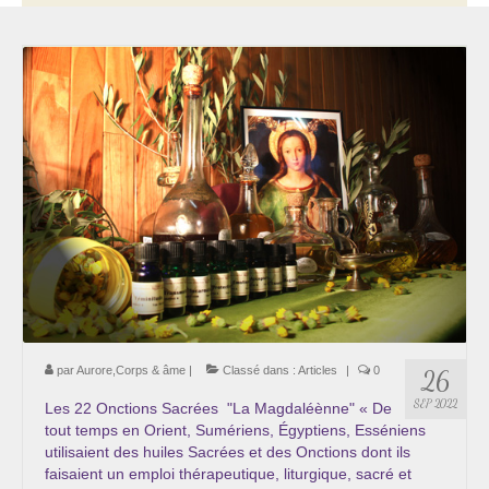
Thérapie psycho-énergétique
Psychogénéalogie
La Numérologie Créative
Initiation à la Numérologie
Témoignages Initiation à la Numérologie
LMMA – EMDR
Soins énergétiques en Bioénergie et Reiki
Accompagnement thérapeutique
par
Aurore,Corps & âme
|
Classé dans :
Articles
|
0
26
Soin et éveil au Féminin authentique et sacré
SEP 2022
Les 22 Onctions Sacrées "La Magdaléènne" « De
tout temps en Orient, Sumériens, Égyptiens, Esséniens
Chemin de libération et d’expression de soi »
utilisaient des huiles Sacrées et des Onctions dont ils
Cœur de Femme »
faisaient un emploi thérapeutique, liturgique, sacré et