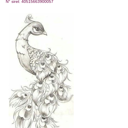
N° siret: 40515663900057