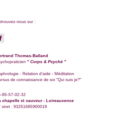
trouvez-nous sur :
ertrand Thomas-Balland
ychopraticien
" Corps & Psyché "
phrologie - Relation d'aide - Méditation
rsus de connaissance de soi "Qui suis je?"
6-85-57-02-32
a chapelle st sauveur - Loireauxence
 siret : 93251685900018