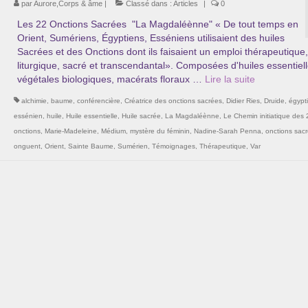
par
Aurore,Corps & âme
|
Classé dans :
Articles
|
0
Les 22 Onctions Sacrées "La Magdaléènne" « De tout temps en
Orient, Sumériens, Égyptiens, Esséniens utilisaient des huiles
Sacrées et des Onctions dont ils faisaient un emploi thérapeutique,
liturgique, sacré et transcendantal». Composées d'huiles essentiell
végétales biologiques, macérats floraux …
Lire la suite­­
alchimie
,
baume
,
conférencière
,
Créatrice des onctions sacrées
,
Didier Ries
,
Druide
,
égypt
essénien
,
huile
,
Huile essentielle
,
Huile sacrée
,
La Magdaléènne
,
Le Chemin initiatique des 
onctions
,
Marie-Madeleine
,
Médium
,
mystère du féminin
,
Nadine-Sarah Penna
,
onctions sac
onguent
,
Orient
,
Sainte Baume
,
Sumérien
,
Témoignages
,
Thérapeutique
,
Var