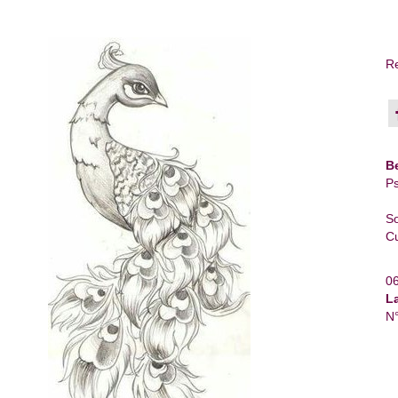
Re
B
Ps
So
Cu
0
L
N°