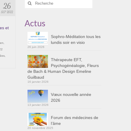
Rechercher
26
:
SEP 2022
Actus
es et
Sophro-Méditation tous les
lundis soir en visio
ien
,
26 juin 2026
22
rées
,
Thérapeute EFT,
Psychogénéalogie, Fleurs
de Bach & Human Design Emeline
Guilbaud
16 janvier 2026
Vœux nouvelle année
2026
13 janvier 2026
Forum des médecines de
l’âme
20 novembre 2025