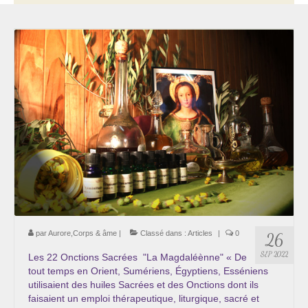
Thérapie psycho-énergétique
Psychogénéalogie
La Numérologie Créative
Initiation à la Numérologie
Témoignages Initiation à la Numérologie
LMMA – EMDR
Soins énergétiques en Bioénergie et Reiki
Accompagnement thérapeutique
par
Aurore,Corps & âme
|
Classé dans :
Articles
|
0
26
Soin et éveil au Féminin authentique et sacré
SEP 2022
Les 22 Onctions Sacrées "La Magdaléènne" « De
tout temps en Orient, Sumériens, Égyptiens, Esséniens
Chemin de libération et d’expression de soi »
utilisaient des huiles Sacrées et des Onctions dont ils
Cœur de Femme »
faisaient un emploi thérapeutique, liturgique, sacré et