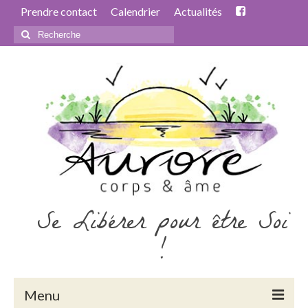
Prendre contact
Calendrier
Actualités
Rechercher
:
Se Libérer pour être Soi
!
Menu