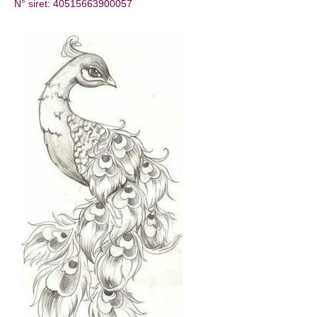
N° siret: 40515663900057