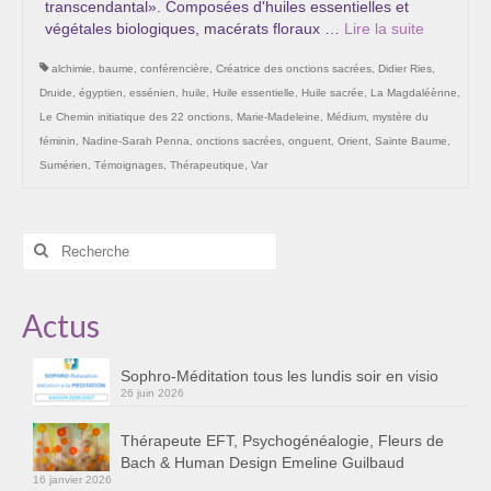
transcendantal». Composées d'huiles essentielles et
Les Onctions Sacrées -La Magdaléenne –
végétales biologiques, macérats floraux …
Lire la suite­­
Nadine-Sarah Penna
alchimie
,
baume
,
conférencière
,
Créatrice des onctions sacrées
,
Didier Ries
,
Qui suis je ?
Druide
,
égyptien
,
essénien
,
huile
,
Huile essentielle
,
Huile sacrée
,
La Magdaléènne
,
Le Chemin initiatique des 22 onctions
,
Marie-Madeleine
,
Médium
,
mystère du
Mon cursus d’évolution vers une femme plus
féminin
,
Nadine-Sarah Penna
,
onctions sacrées
,
onguent
,
Orient
,
Sainte Baume
,
consciente
Sumérien
,
Témoignages
,
Thérapeutique
,
Var
Témoignages
Calendrier
Rechercher
:
Initiation à la sophrologie « offerte »
Actus
Sophro-Méditation tous les lundis soir en visio
Sophro-Méditation tous les lundis soir en visio
Cursus « Le chemin par la psyché »
26 juin 2026
Prendre contact
Thérapeute EFT, Psychogénéalogie, Fleurs de
Bach & Human Design Emeline Guilbaud
Bertrand Thomas, Psychopraticien
16 janvier 2026