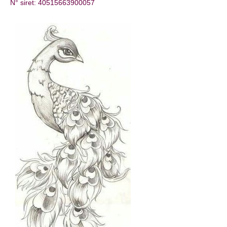
N° siret: 40515663900057