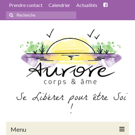
Prendre contact
Calendrier
Actualités
Rechercher
:
Se Libérer pour être Soi
!
Menu