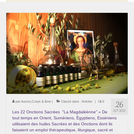
Thérapie psycho-énergétique
Psychogénéalogie
La Numérologie Créative
Initiation à la Numérologie
Témoignages Initiation à la Numérologie
LMMA – EMDR
Soins énergétiques en Bioénergie et Reiki
Accompagnement thérapeutique
par
Aurore,Corps & âme
|
Classé dans :
Articles
|
0
26
Soin et éveil au Féminin authentique et sacré
SEP 2022
Les 22 Onctions Sacrées "La Magdaléènne" « De
tout temps en Orient, Sumériens, Égyptiens, Esséniens
Chemin de libération et d’expression de soi »
utilisaient des huiles Sacrées et des Onctions dont ils
Cœur de Femme »
faisaient un emploi thérapeutique, liturgique, sacré et