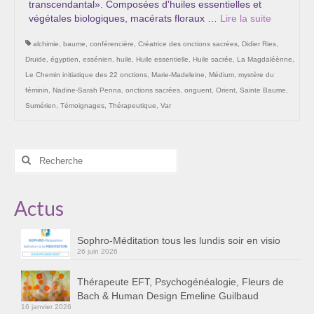
transcendantal». Composées d'huiles essentielles et
Les Onctions Sacrées -La Magdaléenne –
végétales biologiques, macérats floraux …
Lire la suite­­
Nadine-Sarah Penna
alchimie
,
baume
,
conférencière
,
Créatrice des onctions sacrées
,
Didier Ries
,
Qui suis je ?
Druide
,
égyptien
,
essénien
,
huile
,
Huile essentielle
,
Huile sacrée
,
La Magdaléènne
,
Le Chemin initiatique des 22 onctions
,
Marie-Madeleine
,
Médium
,
mystère du
Mon cursus d’évolution vers une femme plus
féminin
,
Nadine-Sarah Penna
,
onctions sacrées
,
onguent
,
Orient
,
Sainte Baume
,
consciente
Sumérien
,
Témoignages
,
Thérapeutique
,
Var
Témoignages
Calendrier
Rechercher
:
Initiation à la sophrologie « offerte »
Actus
Sophro-Méditation tous les lundis soir en visio
Sophro-Méditation tous les lundis soir en visio
Cursus « Le chemin par la psyché »
26 juin 2026
Prendre contact
Thérapeute EFT, Psychogénéalogie, Fleurs de
Bach & Human Design Emeline Guilbaud
Bertrand Thomas, Psychopraticien
16 janvier 2026