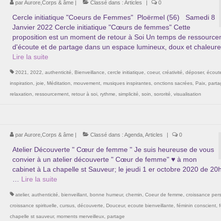
par
Aurore,Corps & âme
|
Classé dans :
Articles
|
0
Cercle initiatique "Coeurs de Femmes" Ploërmel (56) Samedi 8
Janvier 2022 Cercle initiatique "Cœurs de femmes" Cette
proposition est un moment de retour à Soi Un temps de ressource
d'écoute et de partage dans un espace lumineux, doux et chaleur
Lire la suite­­
2021
,
2022
,
authenticité
,
Bienveillance
,
cercle initiatique
,
coeur
,
créativité
,
déposer
,
écout
inspiration
,
joie
,
Méditation
,
mouvement
,
musiques inspirantes
,
onctions sacrées
,
Paix
,
parta
relaxation
,
ressourcement
,
retour à soi
,
rythme
,
simplicité
,
soin
,
sororité
,
visualisation
par
Aurore,Corps & âme
|
Classé dans :
Agenda
,
Articles
|
0
Atelier Découverte " Cœur de femme " Je suis heureuse de vous
convier à un atelier découverte " Cœur de femme" ♥ à mon
cabinet à La chapelle st Sauveur; le jeudi 1 er octobre 2020 de 20
…
Lire la suite­­
atelier
,
authenticité
,
bienveillant
,
bonne humeur
,
chemin
,
Coeur de femme
,
croissance per
croissance spirituelle
,
cursus
,
découverte
,
Douceur
,
ecoute bienveillante
,
féminin conscient
,
chapelle st sauveur
,
moments merveilleux
,
partage