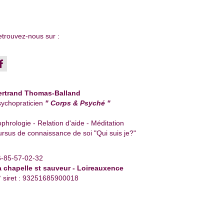
trouvez-nous sur :
ertrand Thomas-Balland
ychopraticien
" Corps & Psyché "
phrologie - Relation d'aide - Méditation
rsus de connaissance de soi "Qui suis je?"
6-85-57-02-32
a chapelle st sauveur - Loireauxence
 siret : 93251685900018