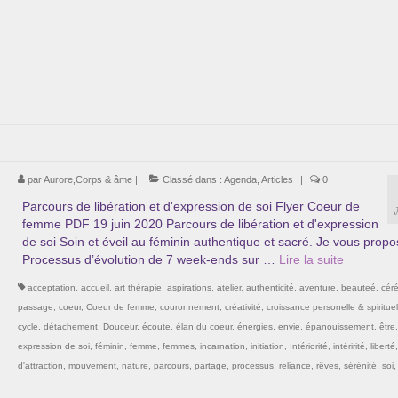
par
Aurore,Corps & âme
|
Classé dans :
Agenda
,
Articles
|
0
Parcours de libération et d'expression de soi Flyer Coeur de
femme PDF 19 juin 2020 Parcours de libération et d'expression
de soi Soin et éveil au féminin authentique et sacré. Je vous prop
Processus d’évolution de 7 week-ends sur …
Lire la suite­­
acceptation
,
accueil
,
art thérapie
,
aspirations
,
atelier
,
authenticité
,
aventure
,
beauteé
,
cér
passage
,
coeur
,
Coeur de femme
,
couronnement
,
créativité
,
croissance personelle & spirituel
cycle
,
détachement
,
Douceur
,
écoute
,
élan du coeur
,
énergies
,
envie
,
épanouissement
,
être
expression de soi
,
féminin
,
femme
,
femmes
,
incarnation
,
initiation
,
Intériorité
,
intéririté
,
liberté
d'attraction
,
mouvement
,
nature
,
parcours
,
partage
,
processus
,
reliance
,
rêves
,
sérénité
,
soi