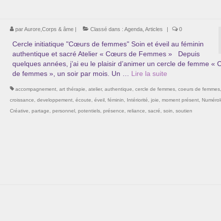
par
Aurore,Corps & âme
|
Classé dans :
Agenda
,
Articles
|
0
Cercle initiatique "Cœurs de femmes" Soin et éveil au féminin
authentique et sacré Atelier « Cœurs de Femmes » Depuis
quelques années, j’ai eu le plaisir d’animer un cercle de femme «
de femmes », un soir par mois. Un …
Lire la suite­­
accompagnement
,
art thérapie
,
atelier
,
authentique
,
cercle de femmes
,
coeurs de femmes
croissance
,
developpement
,
écoute
,
éveil
,
féminin
,
Intériorité
,
joie
,
moment présent
,
Numérol
Créative
,
partage
,
personnel
,
potentiels
,
présence
,
reliance
,
sacré
,
soin
,
soutien