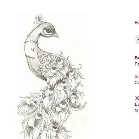
Re
B
Ps
So
Cu
0
L
N°