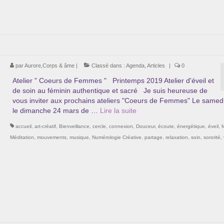
par
Aurore,Corps & âme
|
Classé dans :
Agenda
,
Articles
|
0
Atelier " Coeurs de Femmes " Printemps 2019 Atelier d'éveil et
de soin au féminin authentique et sacré Je suis heureuse de
vous inviter aux prochains ateliers "Coeurs de Femmes" Le samed
le dimanche 24 mars de …
Lire la suite­­
accueil
,
art-créatif
,
Bienveillance
,
cercle
,
connexion
,
Douceur
,
écoute
,
énergétique
,
éveil
,
Méditation
,
mouvements
,
musique
,
Numérologie Créative
,
partage
,
relaxation
,
soin
,
sororité
,