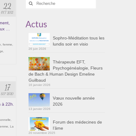
Rechercher
22
:
OCT 2021
Actus
ment,
eux …
Sophro-Méditation tous les
lundis soir en visio
e
,
femme
,
26 juin 2026
ge
,
Thérapeute EFT,
Psychogénéalogie, Fleurs
de Bach & Human Design Emeline
Guilbaud
17
16 janvier 2026
SEP 2020
Vœux nouvelle année
h à 22h.
2026
13 janvier 2026
sonnelle
,
Forum des médecines de
femme
,
La
l’âme
20 novembre 2025