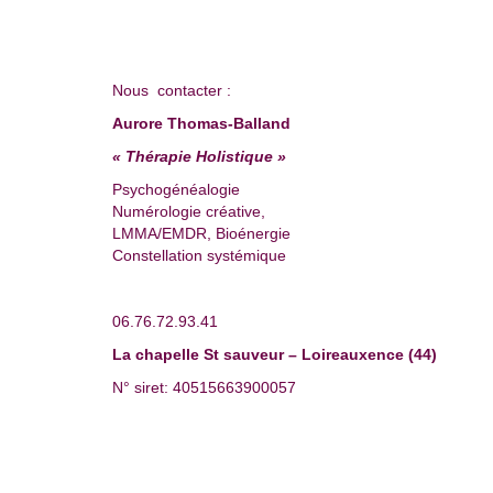
Nous contacter :
Aurore Thomas-Balland
« Thérapie Holistique »
Psychogénéalogie
Numérologie créative,
LMMA/EMDR, Bioénergie
Constellation systémique
06.76.72.93.41
La chapelle St sauveur – Loireauxence (44)
N° siret: 40515663900057