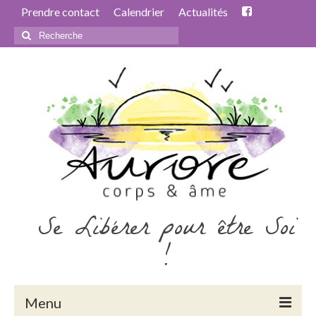
Prendre contact
Calendrier
Actualités
Rechercher
:
Se Libérer pour être Soi
!
Menu