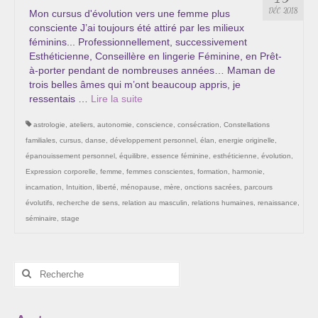
Les Onctions Sacrées -La Magdaléenne –
DÉC 2018
Mon cursus d'évolution vers une femme plus
Nadine-Sarah Penna
consciente J’ai toujours été attiré par les milieux
féminins... Professionnellement, successivement
Qui suis je ?
Esthéticienne, Conseillère en lingerie Féminine, en Prêt-
à-porter pendant de nombreuses années… Maman de
Mon cursus d’évolution vers une femme plus
trois belles âmes qui m’ont beaucoup appris, je
consciente
ressentais …
Lire la suite­­
astrologie
,
ateliers
,
autonomie
,
conscience
,
consécration
,
Constellations
Témoignages
familiales
,
cursus
,
danse
,
développement personnel
,
élan
,
energie originelle
,
Calendrier
épanouissement personnel
,
équilibre
,
essence féminine
,
esthéticienne
,
évolution
,
Expression corporelle
,
femme
,
femmes conscientes
,
formation
,
harmonie
,
Initiation à la sophrologie « offerte »
incarnation
,
Intuition
,
liberté
,
ménopause
,
mère
,
onctions sacrées
,
parcours
évolutifs
,
recherche de sens
,
relation au masculin
,
relations humaines
,
renaissance
,
Sophro-Méditation tous les lundis soir en visio
séminaire
,
stage
Cursus « Le chemin par la psyché »
Rechercher
Prendre contact
:
Bertrand Thomas, Psychopraticien