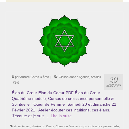
Thérapie psycho-énergétique
Psychogénéalogie
La Numérologie Créative
Initiation à la Numérologie
Témoignages Initiation à la Numérologie
LMMA – EMDR
par
Aurore,Corps & âme
|
Classé dans :
Agenda
,
Articles
|
20
Soins énergétiques en Bioénergie et Reiki
0
AOÛT 2020
Accompagnement thérapeutique
Élan du Cœur Elan du Coeur PDF Élan du Cœur
Quatrième module, Cursus de croissance personnelle &
Spirituelle " Cœur de Femme" Samedi 20 et dimanche 21
Soin et éveil au Féminin authentique et sacré
Février 2021 Atelier écouter ces intuitions, ces élans.
J'écoute et je suis …
Lire la suite­­
Chemin de libération et d’expression de soi »
Cœur de Femme »
aimer
,
Amour
,
chakra du Coeur
,
Coeur de femme
,
corps
,
croissance personnelle
,