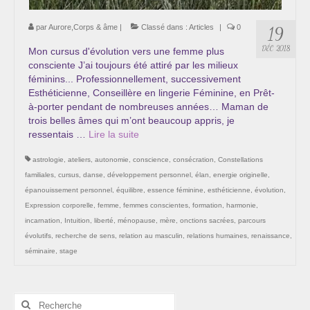
Cursus « Le chemin par la psyché »
par
Aurore,Corps & âme
|
Classé dans :
Articles
|
0
19
Sophro-Méditation tous les lundis soir en visio
DÉC 2018
Mon cursus d'évolution vers une femme plus
consciente J’ai toujours été attiré par les milieux
Sophrologie
féminins... Professionnellement, successivement
Esthéticienne, Conseillère en lingerie Féminine, en Prêt-
Initiation à la sophrologie « offerte »
à-porter pendant de nombreuses années… Maman de
trois belles âmes qui m’ont beaucoup appris, je
Témoignages B
ressentais …
Lire la suite­­
Prendre contact
astrologie
,
ateliers
,
autonomie
,
conscience
,
consécration
,
Constellations
familiales
,
cursus
,
danse
,
développement personnel
,
élan
,
energie originelle
,
épanouissement personnel
,
équilibre
,
essence féminine
,
esthéticienne
,
évolution
,
Expression corporelle
,
femme
,
femmes conscientes
,
formation
,
harmonie
,
incarnation
,
Intuition
,
liberté
,
ménopause
,
mère
,
onctions sacrées
,
parcours
évolutifs
,
recherche de sens
,
relation au masculin
,
relations humaines
,
renaissance
,
séminaire
,
stage
Rechercher