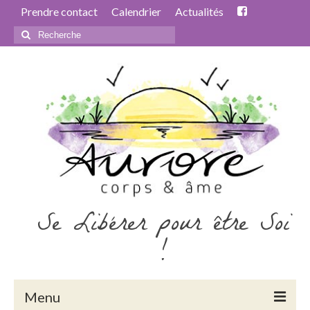
Prendre contact
Calendrier
Actualités
Rechercher
:
Se Libérer pour être Soi
!
Menu