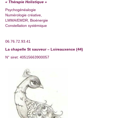
« Thérapie Holistique »
Psychogénéalogie
Numérologie créative,
LMMA/EMDR, Bioénergie
Constellation systémique
06.76.72.93.41
La chapelle St sauveur – Loireauxence (44)
N° siret: 40515663900057