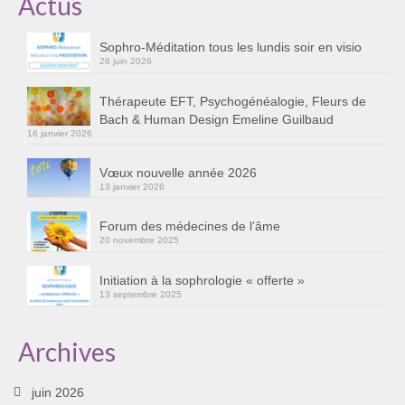
Actus
Cursus « Le chemin par la psyché »
Sophro-Méditation tous les lundis soir en visio
Sophro-Méditation tous les lundis soir en visio
26 juin 2026
Sophrologie
Thérapeute EFT, Psychogénéalogie, Fleurs de
Bach & Human Design Emeline Guilbaud
Initiation à la sophrologie « offerte »
16 janvier 2026
Témoignages B
Vœux nouvelle année 2026
13 janvier 2026
Prendre contact
Forum des médecines de l’âme
20 novembre 2025
Initiation à la sophrologie « offerte »
13 septembre 2025
Archives
juin 2026