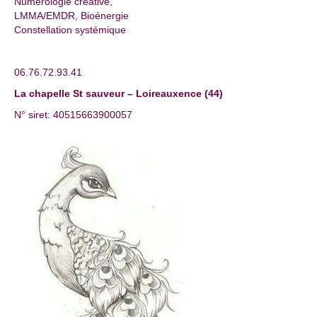
Numérologie créative,
LMMA/EMDR, Bioénergie
Constellation systémique
06.76.72.93.41
La chapelle St sauveur – Loireauxence (44)
N° siret: 40515663900057