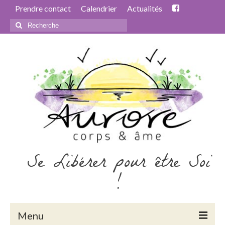
Prendre contact
Calendrier
Actualités
Rechercher
:
Se Libérer pour être Soi
!
Menu