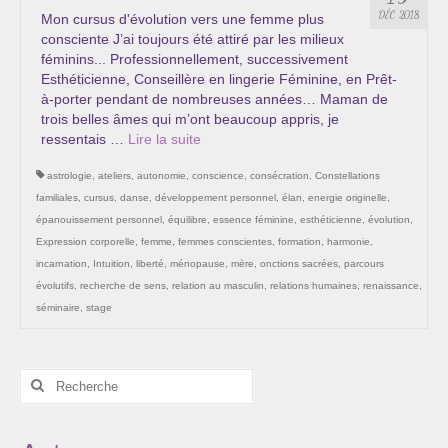
Les Onctions Sacrées -La Magdaléenne –
DÉC 2018
Mon cursus d'évolution vers une femme plus
Nadine-Sarah Penna
consciente J’ai toujours été attiré par les milieux
féminins... Professionnellement, successivement
Qui suis je ?
Esthéticienne, Conseillère en lingerie Féminine, en Prêt-
à-porter pendant de nombreuses années… Maman de
Mon cursus d’évolution vers une femme plus
trois belles âmes qui m’ont beaucoup appris, je
consciente
ressentais …
Lire la suite­­
astrologie
,
ateliers
,
autonomie
,
conscience
,
consécration
,
Constellations
Témoignages
familiales
,
cursus
,
danse
,
développement personnel
,
élan
,
energie originelle
,
Calendrier
épanouissement personnel
,
équilibre
,
essence féminine
,
esthéticienne
,
évolution
,
Expression corporelle
,
femme
,
femmes conscientes
,
formation
,
harmonie
,
Initiation à la sophrologie « offerte »
incarnation
,
Intuition
,
liberté
,
ménopause
,
mère
,
onctions sacrées
,
parcours
évolutifs
,
recherche de sens
,
relation au masculin
,
relations humaines
,
renaissance
,
Sophro-Méditation tous les lundis soir en visio
séminaire
,
stage
Cursus « Le chemin par la psyché »
Rechercher
Prendre contact
:
Bertrand Thomas, Psychopraticien