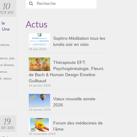
Rechercher
10
:
JUIN 2021
Actus
 la
. Une
Sophro-Méditation tous les
lundis soir en visio
ements
,
26 juin 2026
iance
,
joie
,
Thérapeute EFT,
ne féminin
,
Psychogénéalogie, Fleurs
ience
,
de Bach & Human Design Emeline
té
,
retour
Guilbaud
16 janvier 2026
Vœux nouvelle année
2026
13 janvier 2026
19
Forum des médecines de
DÉC 2018
l’âme
20 novembre 2025