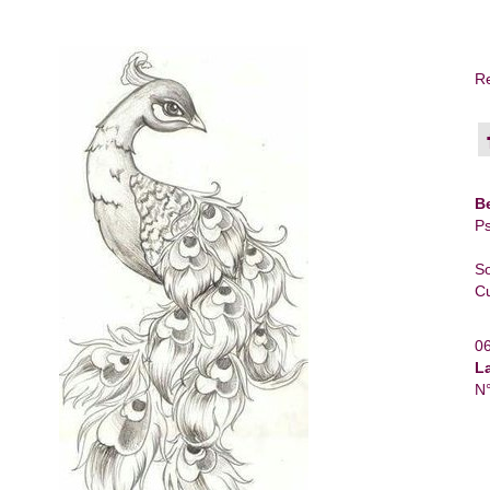
Re
B
Ps
So
Cu
0
L
N°