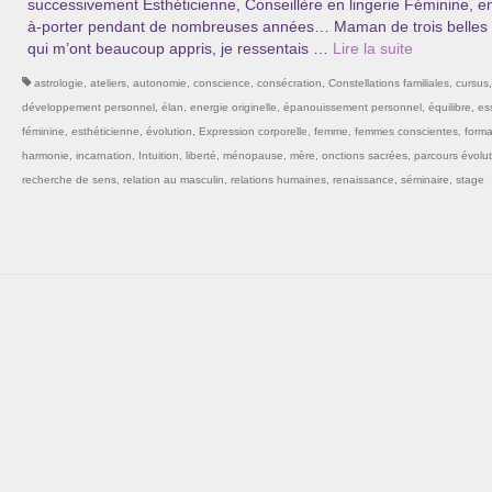
successivement Esthéticienne, Conseillère en lingerie Féminine, en
à-porter pendant de nombreuses années… Maman de trois belles
qui m’ont beaucoup appris, je ressentais …
Lire la suite­­
astrologie
,
ateliers
,
autonomie
,
conscience
,
consécration
,
Constellations familiales
,
cursus
développement personnel
,
élan
,
energie originelle
,
épanouissement personnel
,
équilibre
,
es
féminine
,
esthéticienne
,
évolution
,
Expression corporelle
,
femme
,
femmes conscientes
,
forma
harmonie
,
incarnation
,
Intuition
,
liberté
,
ménopause
,
mère
,
onctions sacrées
,
parcours évolut
recherche de sens
,
relation au masculin
,
relations humaines
,
renaissance
,
séminaire
,
stage