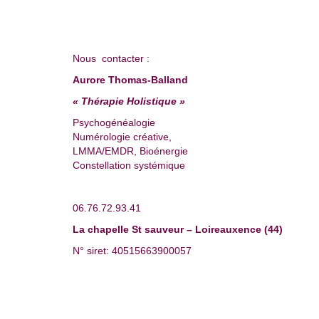
Nous contacter :
Aurore Thomas-Balland
« Thérapie Holistique »
Psychogénéalogie
Numérologie créative,
LMMA/EMDR, Bioénergie
Constellation systémique
06.76.72.93.41
La chapelle St sauveur – Loireauxence (44)
N° siret: 40515663900057