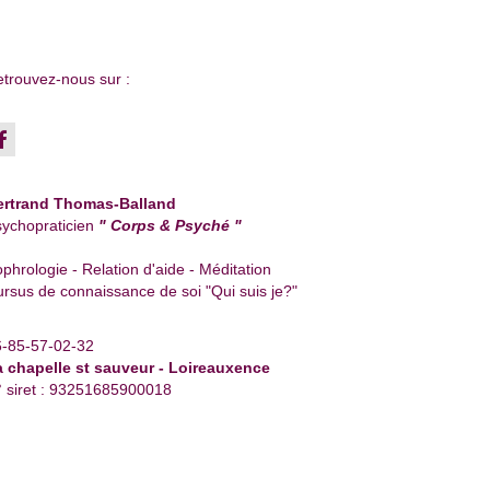
trouvez-nous sur :
ertrand Thomas-Balland
ychopraticien
" Corps & Psyché "
phrologie - Relation d'aide - Méditation
rsus de connaissance de soi "Qui suis je?"
6-85-57-02-32
a chapelle st sauveur - Loireauxence
 siret : 93251685900018