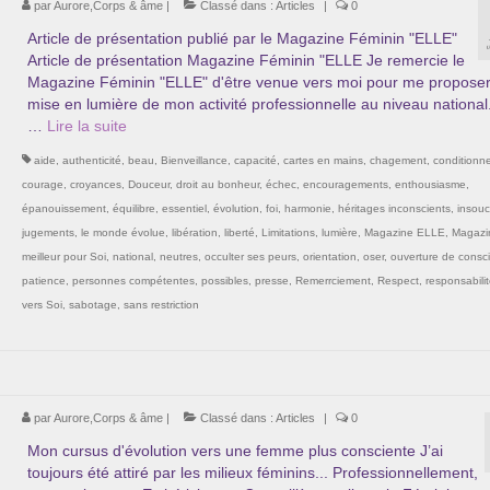
par
Aurore,Corps & âme
|
Classé dans :
Articles
|
0
Article de présentation publié par le Magazine Féminin "ELLE"
Article de présentation Magazine Féminin "ELLE Je remercie le
Magazine Féminin "ELLE" d'être venue vers moi pour me proposer
mise en lumière de mon activité professionnelle au niveau national
…
Lire la suite­­
aide
,
authenticité
,
beau
,
Bienveillance
,
capacité
,
cartes en mains
,
chagement
,
conditionn
courage
,
croyances
,
Douceur
,
droit au bonheur
,
échec
,
encouragements
,
enthousiasme
,
épanouissement
,
équilibre
,
essentiel
,
évolution
,
foi
,
harmonie
,
héritages inconscients
,
insouc
jugements
,
le monde évolue
,
libération
,
liberté
,
Limitations
,
lumière
,
Magazine ELLE
,
Magazi
meilleur pour Soi
,
national
,
neutres
,
occulter ses peurs
,
orientation
,
oser
,
ouverture de consc
patience
,
personnes compétentes
,
possibles
,
presse
,
Remerrciement
,
Respect
,
responsabili
vers Soi
,
sabotage
,
sans restriction
par
Aurore,Corps & âme
|
Classé dans :
Articles
|
0
Mon cursus d'évolution vers une femme plus consciente J’ai
toujours été attiré par les milieux féminins... Professionnellement,