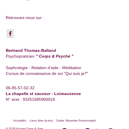
Retrouvez-nous sur :
Bertrand Thomas-Balland
Psychopraticien
" Corps & Psyché "
Sophrologie - Relation d'aide - Méditation
Cursus de connaissance de soi "Qui suis je?"
06-85-57-02-32
La chapelle st sauveur - Loireauxence
N° siret : 93251685900018
Actualités
Liens âme (is-ies)
Cadre Vibratoire Personnalisé
© 2026 Aurore-Corps & âme