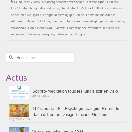
44
,
56
,
6 et 7 Mars
,
accompagnement professionnel
,
accompagner
,
bien-être
,
Les Onctions Sacrées -La Magdaléenne –
Brocéliande
,
champs d'expériences
,
chemin de vie
,
Colette Le Floch
,
connaissance
Nadine-Sarah Penna
de soi
,
créative
,
cycles
,
énergie numérologique
,
étude
,
Formation individuelle
,
initiation
,
La Marne
,
Mobihan
,
module de formation
,
numérologie
,
perfectionnement
,
Qui suis je ?
philosophie
,
plan d'expression
,
Ploërmel
,
Professionnel
,
pythagore
,
réflexologue
,
Mon cursus d’évolution vers une femme plus
semestres
,
spirales dynamiques
,
thème numérologique
consciente
Témoignages
Rechercher
:
Calendrier
Actus
Initiation à la sophrologie « offerte »
Sophro-Méditation tous les lundis soir en visio
Sophro-Méditation tous les lundis soir en visio
26 juin 2026
Cursus « Le chemin par la psyché »
Thérapeute EFT, Psychogénéalogie, Fleurs de
Prendre contact
Bach & Human Design Emeline Guilbaud
16 janvier 2026
Bertrand Thomas, Psychopraticien
Vœux nouvelle année 2026