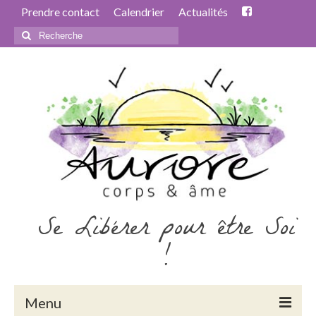
Prendre contact
Calendrier
Actualités
Rechercher
:
Se Libérer pour être Soi
!
Menu