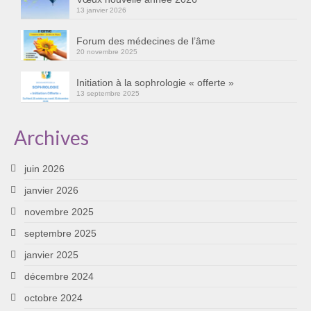
13 janvier 2026
Cursus « Le chemin par la psyché »
Sophro-Méditation tous les lundis soir en visio
Forum des médecines de l’âme
20 novembre 2025
Sophrologie
Initiation à la sophrologie « offerte »
13 septembre 2025
Initiation à la sophrologie « offerte »
Témoignages B
Archives
Prendre contact
juin 2026
janvier 2026
novembre 2025
septembre 2025
janvier 2025
décembre 2024
octobre 2024