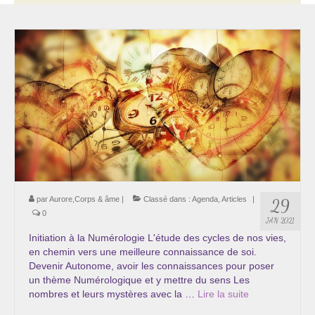
Thérapie psycho-énergétique
Psychogénéalogie
La Numérologie Créative
Initiation à la Numérologie
Témoignages Initiation à la Numérologie
LMMA – EMDR
Soins énergétiques en Bioénergie et Reiki
par
Aurore,Corps & âme
|
Classé dans :
Agenda
,
Articles
|
29
0
JAN 2021
Accompagnement thérapeutique
Initiation à la Numérologie L'étude des cycles de nos vies,
en chemin vers une meilleure connaissance de soi.
Soin et éveil au Féminin authentique et sacré
Devenir Autonome, avoir les connaissances pour poser
un thème Numérologique et y mettre du sens Les
Chemin de libération et d’expression de soi »
nombres et leurs mystères avec la …
Lire la suite­­
Cœur de Femme »