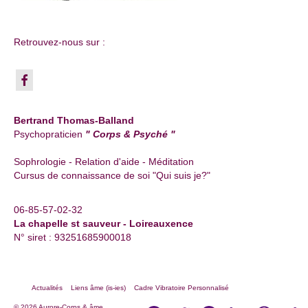
Retrouvez-nous sur :
Bertrand Thomas-Balland
Psychopraticien
" Corps & Psyché "
Sophrologie - Relation d'aide - Méditation
Cursus de connaissance de soi "Qui suis je?"
06-85-57-02-32
La chapelle st sauveur - Loireauxence
N° siret : 93251685900018
Actualités
Liens âme (is-ies)
Cadre Vibratoire Personnalisé
© 2026 Aurore-Corps & âme