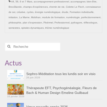
44
,
56
,
6 et 7 Mars
,
accompagnement professionnel
,
accompagner
,
bien-être
,
Les Onctions Sacrées -La Magdaléenne –
Brocéliande
,
champs d'expériences
,
chemin de vie
,
Colette Le Floch
,
connaissance
Nadine-Sarah Penna
de soi
,
créative
,
cycles
,
énergie numérologique
,
étude
,
Formation individuelle
,
initiation
,
La Marne
,
Mobihan
,
module de formation
,
numérologie
,
perfectionnement
,
Qui suis je ?
philosophie
,
plan d'expression
,
Ploërmel
,
Professionnel
,
pythagore
,
réflexologue
,
Mon cursus d’évolution vers une femme plus
semestres
,
spirales dynamiques
,
thème numérologique
consciente
Témoignages
Rechercher
:
Calendrier
Actus
Initiation à la sophrologie « offerte »
Sophro-Méditation tous les lundis soir en visio
Sophro-Méditation tous les lundis soir en visio
26 juin 2026
Cursus « Le chemin par la psyché »
Thérapeute EFT, Psychogénéalogie, Fleurs de
Prendre contact
Bach & Human Design Emeline Guilbaud
16 janvier 2026
Bertrand Thomas, Psychopraticien
Vœux nouvelle année 2026