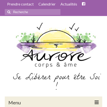
Prendre contact
Calendrier
Actualités
Rechercher
:
Se Libérer pour être Soi
!
Menu