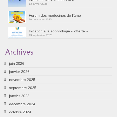
13 janvier 2026
Cursus « Le chemin par la psyché »
Sophro-Méditation tous les lundis soir en visio
Forum des médecines de l’âme
20 novembre 2025
Sophrologie
Initiation à la sophrologie « offerte »
13 septembre 2025
Initiation à la sophrologie « offerte »
Témoignages B
Archives
Prendre contact
juin 2026
janvier 2026
novembre 2025
septembre 2025
janvier 2025
décembre 2024
octobre 2024