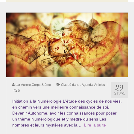
Thérapie psycho-énergétique
Psychogénéalogie
La Numérologie Créative
Initiation à la Numérologie
Témoignages Initiation à la Numérologie
LMMA – EMDR
Soins énergétiques en Bioénergie et Reiki
par
Aurore,Corps & âme
|
Classé dans :
Agenda
,
Articles
|
29
0
JAN 2021
Accompagnement thérapeutique
Initiation à la Numérologie L'étude des cycles de nos vies,
en chemin vers une meilleure connaissance de soi.
Soin et éveil au Féminin authentique et sacré
Devenir Autonome, avoir les connaissances pour poser
un thème Numérologique et y mettre du sens Les
Chemin de libération et d’expression de soi »
nombres et leurs mystères avec la …
Lire la suite­­
Cœur de Femme »