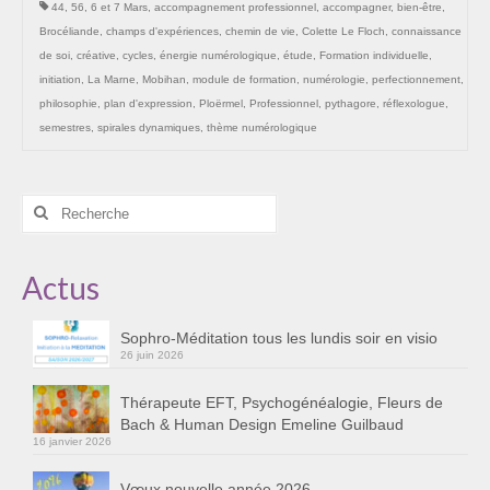
44
,
56
,
6 et 7 Mars
,
accompagnement professionnel
,
accompagner
,
bien-être
,
Les Onctions Sacrées -La Magdaléenne –
Brocéliande
,
champs d'expériences
,
chemin de vie
,
Colette Le Floch
,
connaissance
Nadine-Sarah Penna
de soi
,
créative
,
cycles
,
énergie numérologique
,
étude
,
Formation individuelle
,
initiation
,
La Marne
,
Mobihan
,
module de formation
,
numérologie
,
perfectionnement
,
Qui suis je ?
philosophie
,
plan d'expression
,
Ploërmel
,
Professionnel
,
pythagore
,
réflexologue
,
Mon cursus d’évolution vers une femme plus
semestres
,
spirales dynamiques
,
thème numérologique
consciente
Témoignages
Rechercher
:
Calendrier
Actus
Initiation à la sophrologie « offerte »
Sophro-Méditation tous les lundis soir en visio
Sophro-Méditation tous les lundis soir en visio
26 juin 2026
Cursus « Le chemin par la psyché »
Thérapeute EFT, Psychogénéalogie, Fleurs de
Prendre contact
Bach & Human Design Emeline Guilbaud
16 janvier 2026
Bertrand Thomas, Psychopraticien
Vœux nouvelle année 2026