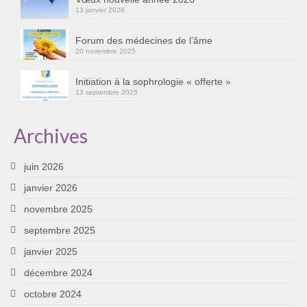
13 janvier 2026
Cursus « Le chemin par la psyché »
Sophro-Méditation tous les lundis soir en visio
Forum des médecines de l’âme
20 novembre 2025
Sophrologie
Initiation à la sophrologie « offerte »
13 septembre 2025
Initiation à la sophrologie « offerte »
Témoignages B
Archives
Prendre contact
juin 2026
janvier 2026
novembre 2025
septembre 2025
janvier 2025
décembre 2024
octobre 2024