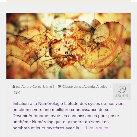
Thérapie psycho-énergétique
Psychogénéalogie
La Numérologie Créative
Initiation à la Numérologie
Témoignages Initiation à la Numérologie
LMMA – EMDR
Soins énergétiques en Bioénergie et Reiki
par
Aurore,Corps & âme
|
Classé dans :
Agenda
,
Articles
|
29
0
JAN 2021
Accompagnement thérapeutique
Initiation à la Numérologie L'étude des cycles de nos vies,
en chemin vers une meilleure connaissance de soi.
Soin et éveil au Féminin authentique et sacré
Devenir Autonome, avoir les connaissances pour poser
un thème Numérologique et y mettre du sens Les
Chemin de libération et d’expression de soi »
nombres et leurs mystères avec la …
Lire la suite­­
Cœur de Femme »