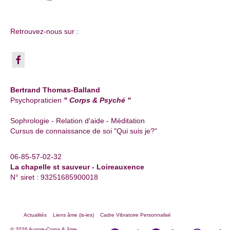
Retrouvez-nous sur :
Bertrand Thomas-Balland
Psychopraticien
" Corps & Psyché "
Sophrologie - Relation d'aide - Méditation
Cursus de connaissance de soi "Qui suis je?"
06-85-57-02-32
La chapelle st sauveur - Loireauxence
N° siret : 93251685900018
Actualités
Liens âme (is-ies)
Cadre Vibratoire Personnalisé
© 2026 Aurore-Corps & âme