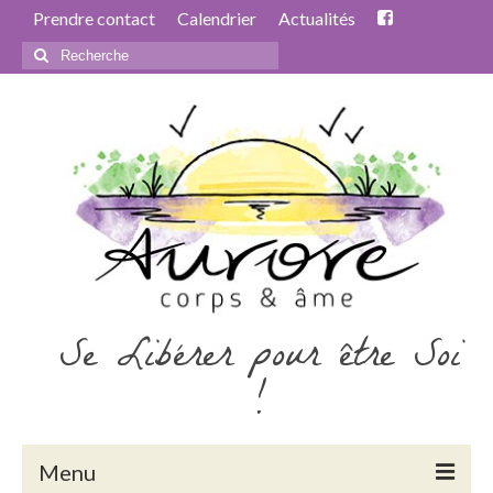
Prendre contact
Calendrier
Actualités
Rechercher
:
Se Libérer pour être Soi
!
Menu