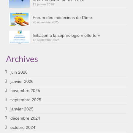
13 janvier 2026
Cursus « Le chemin par la psyché »
Sophro-Méditation tous les lundis soir en visio
Forum des médecines de l’âme
20 novembre 2025
Sophrologie
Initiation à la sophrologie « offerte »
13 septembre 2025
Initiation à la sophrologie « offerte »
Témoignages B
Archives
Prendre contact
juin 2026
janvier 2026
novembre 2025
septembre 2025
janvier 2025
décembre 2024
octobre 2024