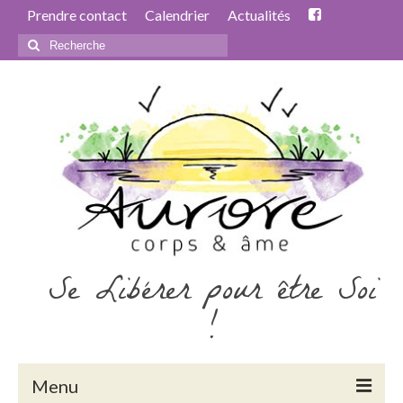
Prendre contact
Calendrier
Actualités
Rechercher
:
Se Libérer pour être Soi
!
Menu