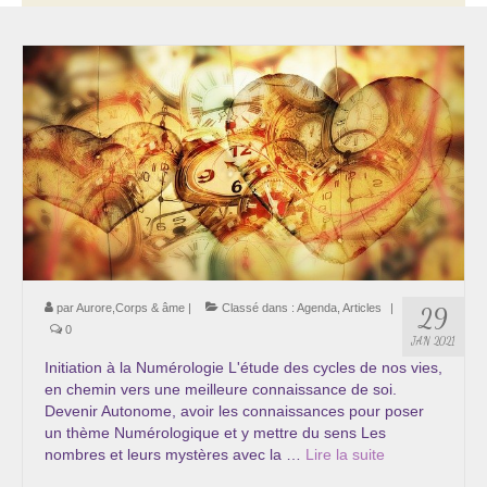
Thérapie psycho-énergétique
Psychogénéalogie
La Numérologie Créative
Initiation à la Numérologie
Témoignages Initiation à la Numérologie
LMMA – EMDR
Soins énergétiques en Bioénergie et Reiki
par
Aurore,Corps & âme
|
Classé dans :
Agenda
,
Articles
|
29
0
JAN 2021
Accompagnement thérapeutique
Initiation à la Numérologie L'étude des cycles de nos vies,
en chemin vers une meilleure connaissance de soi.
Soin et éveil au Féminin authentique et sacré
Devenir Autonome, avoir les connaissances pour poser
un thème Numérologique et y mettre du sens Les
Chemin de libération et d’expression de soi »
nombres et leurs mystères avec la …
Lire la suite­­
Cœur de Femme »