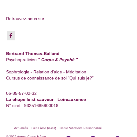
Retrouvez-nous sur :
Bertrand Thomas-Balland
Psychopraticien
" Corps & Psyché "
Sophrologie - Relation d'aide - Méditation
Cursus de connaissance de soi "Qui suis je?"
06-85-57-02-32
La chapelle st sauveur - Loireauxence
N° siret : 93251685900018
Actualités
Liens âme (is-ies)
Cadre Vibratoire Personnalisé
© 2026 Aurore-Corps & âme