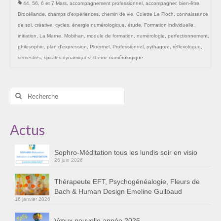
44
,
56
,
6 et 7 Mars
,
accompagnement professionnel
,
accompagner
,
bien-être
,
Les Onctions Sacrées -La Magdaléenne –
Brocéliande
,
champs d'expériences
,
chemin de vie
,
Colette Le Floch
,
connaissance
Nadine-Sarah Penna
de soi
,
créative
,
cycles
,
énergie numérologique
,
étude
,
Formation individuelle
,
initiation
,
La Marne
,
Mobihan
,
module de formation
,
numérologie
,
perfectionnement
,
Qui suis je ?
philosophie
,
plan d'expression
,
Ploërmel
,
Professionnel
,
pythagore
,
réflexologue
,
Mon cursus d’évolution vers une femme plus
semestres
,
spirales dynamiques
,
thème numérologique
consciente
Témoignages
Rechercher
:
Calendrier
Actus
Initiation à la sophrologie « offerte »
Sophro-Méditation tous les lundis soir en visio
Sophro-Méditation tous les lundis soir en visio
26 juin 2026
Cursus « Le chemin par la psyché »
Thérapeute EFT, Psychogénéalogie, Fleurs de
Prendre contact
Bach & Human Design Emeline Guilbaud
16 janvier 2026
Bertrand Thomas, Psychopraticien
Vœux nouvelle année 2026