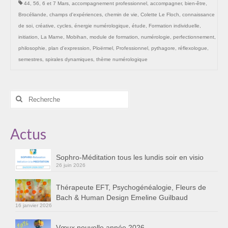
44
,
56
,
6 et 7 Mars
,
accompagnement professionnel
,
accompagner
,
bien-être
,
Les Onctions Sacrées -La Magdaléenne –
Brocéliande
,
champs d'expériences
,
chemin de vie
,
Colette Le Floch
,
connaissance
Nadine-Sarah Penna
de soi
,
créative
,
cycles
,
énergie numérologique
,
étude
,
Formation individuelle
,
initiation
,
La Marne
,
Mobihan
,
module de formation
,
numérologie
,
perfectionnement
,
Qui suis je ?
philosophie
,
plan d'expression
,
Ploërmel
,
Professionnel
,
pythagore
,
réflexologue
,
Mon cursus d’évolution vers une femme plus
semestres
,
spirales dynamiques
,
thème numérologique
consciente
Témoignages
Rechercher
:
Calendrier
Actus
Initiation à la sophrologie « offerte »
Sophro-Méditation tous les lundis soir en visio
Sophro-Méditation tous les lundis soir en visio
26 juin 2026
Cursus « Le chemin par la psyché »
Thérapeute EFT, Psychogénéalogie, Fleurs de
Prendre contact
Bach & Human Design Emeline Guilbaud
16 janvier 2026
Bertrand Thomas, Psychopraticien
Vœux nouvelle année 2026