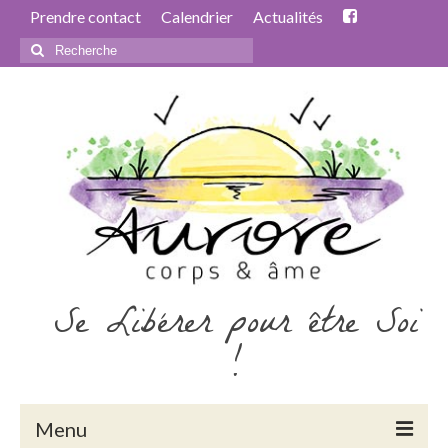
Prendre contact
Calendrier
Actualités
Rechercher
:
Se Libérer pour être Soi
!
Menu