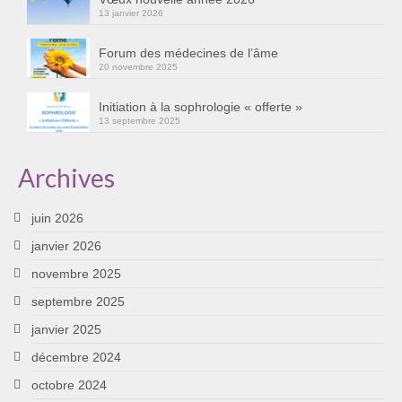
13 janvier 2026
Cursus « Le chemin par la psyché »
Sophro-Méditation tous les lundis soir en visio
Forum des médecines de l’âme
20 novembre 2025
Sophrologie
Initiation à la sophrologie « offerte »
13 septembre 2025
Initiation à la sophrologie « offerte »
Témoignages B
Archives
Prendre contact
juin 2026
janvier 2026
novembre 2025
septembre 2025
janvier 2025
décembre 2024
octobre 2024