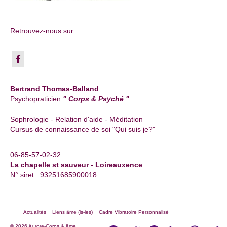
Retrouvez-nous sur :
Bertrand Thomas-Balland
Psychopraticien
" Corps & Psyché "
Sophrologie - Relation d'aide - Méditation
Cursus de connaissance de soi "Qui suis je?"
06-85-57-02-32
La chapelle st sauveur - Loireauxence
N° siret : 93251685900018
Actualités
Liens âme (is-ies)
Cadre Vibratoire Personnalisé
© 2026 Aurore-Corps & âme