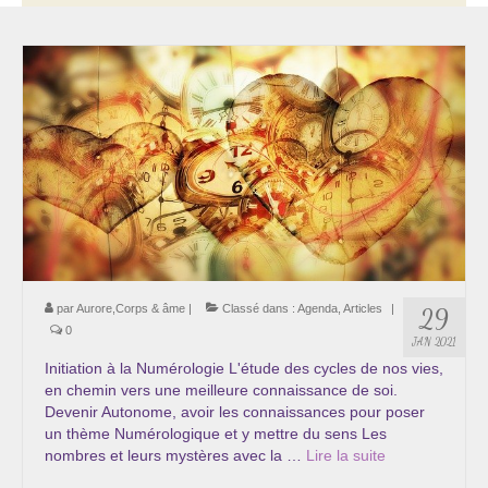
Thérapie psycho-énergétique
Psychogénéalogie
La Numérologie Créative
Initiation à la Numérologie
Témoignages Initiation à la Numérologie
LMMA – EMDR
Soins énergétiques en Bioénergie et Reiki
par
Aurore,Corps & âme
|
Classé dans :
Agenda
,
Articles
|
29
0
JAN 2021
Accompagnement thérapeutique
Initiation à la Numérologie L'étude des cycles de nos vies,
en chemin vers une meilleure connaissance de soi.
Soin et éveil au Féminin authentique et sacré
Devenir Autonome, avoir les connaissances pour poser
un thème Numérologique et y mettre du sens Les
Chemin de libération et d’expression de soi »
nombres et leurs mystères avec la …
Lire la suite­­
Cœur de Femme »