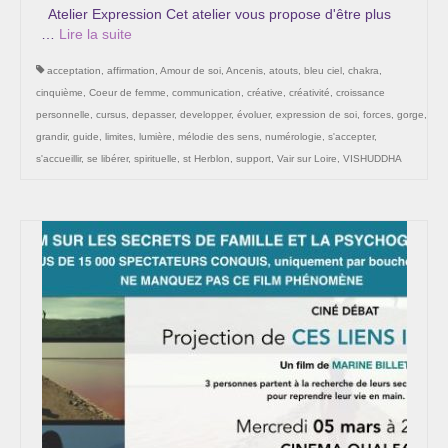
Atelier Expression Cet atelier vous propose d'être plus
…
Lire la suite­­
acceptation
,
affirmation
,
Amour de soi
,
Ancenis
,
atouts
,
bleu ciel
,
chakra
,
cinquième
,
Coeur de femme
,
communication
,
créative
,
créativité
,
croissance
personnelle
,
cursus
,
depasser
,
developper
,
évoluer
,
expression de soi
,
forces
,
gorge
,
grandir
,
guide
,
limites
,
lumière
,
mélodie des sens
,
numérologie
,
s'accepter
,
s'accueillir
,
se libérer
,
spirituelle
,
st Herblon
,
support
,
Vair sur Loire
,
VISHUDDHA