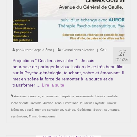
par
Aurore,Corps & âme
|
Classé dans :
Articles
|
0
27
FÉV 2020
Projections " Ces liens invisibles " . Je suis
heureuse de partager la visualisation de ce très beau film
sur la Psycho-généalogie, touchant, sobre et émouvant. Il
met en scène la force de remonter à la source et de
transformer …
Lire la suite­­
Ancêtres
,
dénouer
,
enfermement
,
équilibre
,
évenements
,
histoire familiale
,
inconsciente
,
invisible
,
Justice
,
liens
,
Limitations
,
lourdeur
,
Loyauté
,
lumière
,
Mémoire
,
passé
,
prendre conscience
,
racines
,
répétitions
,
Secret
,
souffrance
,
systèmique
,
Transgénérationnel