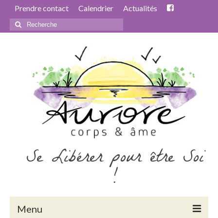
Prendre contact
Calendrier
Actualités
Rechercher
:
Se Libérer pour être Soi
!
Menu