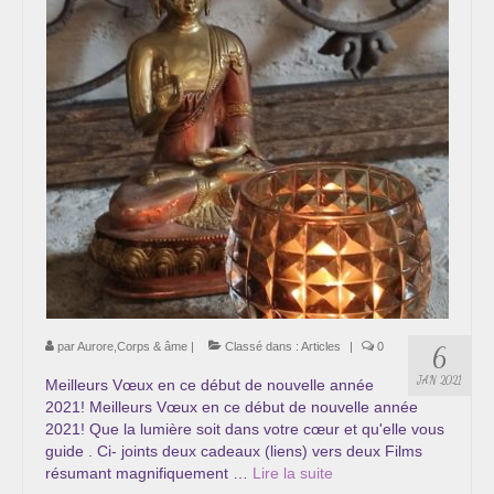
Cursus « Le chemin par la psyché »
Sophro-Méditation tous les lundis soir en visio
Sophrologie
Initiation à la sophrologie « offerte »
Témoignages B
Prendre contact
par
Aurore,Corps & âme
|
Classé dans :
Articles
|
0
6
JAN 2021
Meilleurs Vœux en ce début de nouvelle année
2021! Meilleurs Vœux en ce début de nouvelle année
2021! Que la lumière soit dans votre cœur et qu'elle vous
guide . Ci- joints deux cadeaux (liens) vers deux Films
résumant magnifiquement …
Lire la suite­­