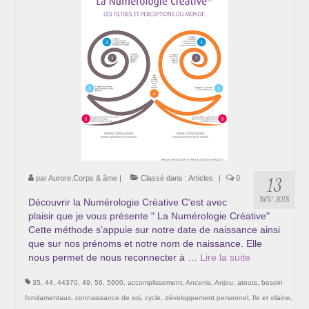
par
Aurore,Corps & âme
|
Classé dans :
Articles
|
0
13
NOV 2018
Découvrir la Numérologie Créative C'est avec
plaisir que je vous présente " La Numérologie Créative"
Cette méthode s'appuie sur notre date de naissance ainsi
que sur nos prénoms et notre nom de naissance. Elle
nous permet de nous reconnecter à …
Lire la suite­­
35
,
44
,
44370
,
49
,
56
,
5600
,
accomplissement
,
Ancenis
,
Anjou
,
atouts
,
besoin
fondamentaux
,
connaissance de soi
,
cycle
,
développement personnel
,
Ile et vilaine
,