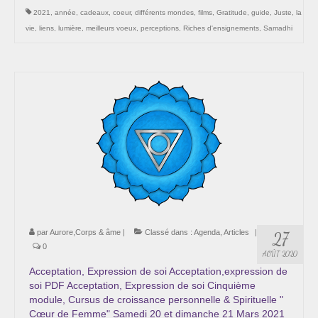
2021
,
année
,
cadeaux
,
coeur
,
différents mondes
,
films
,
Gratitude
,
guide
,
Juste
,
la
vie
,
liens
,
lumière
,
meilleurs voeux
,
perceptions
,
Riches d'ensignements
,
Samadhi
par
Aurore,Corps & âme
|
Classé dans :
Agenda
,
Articles
|
27
0
AOÛT 2020
Acceptation, Expression de soi Acceptation,expression de
soi PDF Acceptation, Expression de soi Cinquième
module, Cursus de croissance personnelle & Spirituelle "
Cœur de Femme" Samedi 20 et dimanche 21 Mars 2021