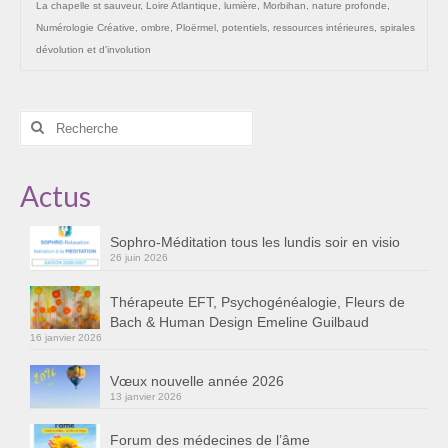
La chapelle st sauveur
,
Loire Atlantique
,
lumière
,
Morbihan
,
nature profonde
,
Numérologie Créative
,
ombre
,
Ploërmel
,
potentiels
,
ressources intérieures
,
spirales
dévolution et d'involution
Rechercher
:
Actus
Sophro-Méditation tous les lundis soir en visio
26 juin 2026
Thérapeute EFT, Psychogénéalogie, Fleurs de
Bach & Human Design Emeline Guilbaud
16 janvier 2026
Vœux nouvelle année 2026
13 janvier 2026
Forum des médecines de l’âme