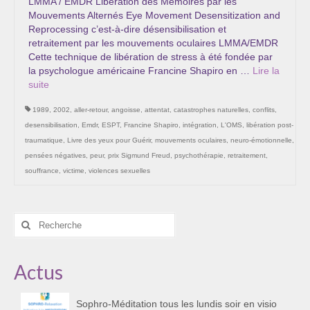
LMMA / EMDR Libération des Mémoires par les
Mouvements Alternés Eye Movement Desensitization and
Reprocessing c’est-à-dire désensibilisation et
retraitement par les mouvements oculaires LMMA/EMDR
Cette technique de libération de stress à été fondée par
la psychologue américaine Francine Shapiro en …
Lire la
suite­­
1989
,
2002
,
aller-retour
,
angoisse
,
attentat
,
catastrophes naturelles
,
conflits
,
desensibilisation
,
Emdr
,
ESPT
,
Francine Shapiro
,
intégration
,
L'OMS
,
libération post-
traumatique
,
Livre des yeux pour Guérir
,
mouvements oculaires
,
neuro-émotionnelle
,
pensées négatives
,
peur
,
prix Sigmund Freud
,
psychothérapie
,
retraitement
,
souffrance
,
victime
,
violences sexuelles
Rechercher
:
Actus
Sophro-Méditation tous les lundis soir en visio