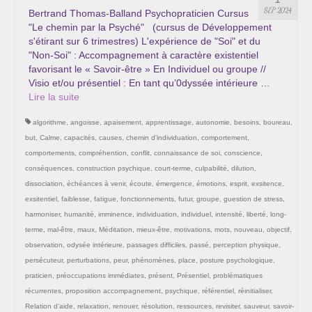
Les Onctions Sacrées -La Magdaléenne –
SEP 2024
Bertrand Thomas-Balland Psychopraticien Cursus
Nadine-Sarah Penna
"Le chemin par la Psyché" (cursus de Développement
s'étirant sur 6 trimestres) L'expérience de "Soi" et du
Qui suis je ?
"Non-Soi" : Accompagnement à caractère existentiel
favorisant le « Savoir-être » En Individuel ou groupe //
Mon cursus d’évolution vers une femme plus
Visio et/ou présentiel : En tant qu’0dyssée intérieure …
consciente
Lire la suite­­
algorithme
,
angoisse
,
apaisement
,
apprentissage
,
autonomie
,
besoins
,
boureau
,
Témoignages
but
,
Calme
,
capacités
,
causes
,
chemin d'individuation
,
comportement
,
Calendrier
comportements
,
compréhention
,
conflit
,
connaissance de soi
,
conscience
,
conséquences
,
construction psychique
,
court-terme
,
culpabilité
,
dilution
,
Initiation à la sophrologie « offerte »
dissociation
,
échéances à venir
,
écoute
,
émergence
,
émotions
,
esprit
,
exsitence
,
exsitentiel
,
faiblesse
,
fatigue
,
fonctionnements
,
futur
,
groupe
,
guestion de stress
,
Sophro-Méditation tous les lundis soir en visio
harmoniser
,
humanité
,
imminence
,
individuation
,
individuel
,
intensité
,
liberté
,
long-
terme
,
mal-être
,
maux
,
Méditation
,
mieux-être
,
motivations
,
mots
,
nouveau
,
objectif
,
Cursus « Le chemin par la psyché »
observation
,
odysée intérieure
,
passages difficiles
,
passé
,
perception physique
,
persécuteur
,
perturbations
,
peur
,
phénomènes
,
place
,
posture psychologique
,
Prendre contact
praticien
,
préoccupations immédiates
,
présent
,
Présentiel
,
problématiques
récurrentes
,
proposition accompagnement
,
psychique
,
référentiel
,
réinitialiser
,
Bertrand Thomas, Psychopraticien
Relation d'aide
,
relaxation
,
renouer
,
résolution
,
ressources
,
revisiter
,
sauveur
,
savoir-