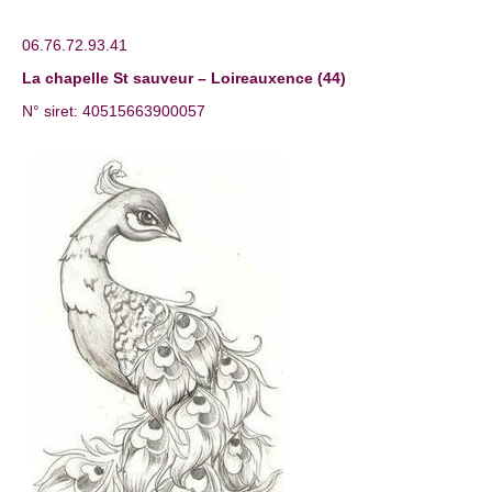
06.76.72.93.41
La chapelle St sauveur – Loireauxence (44)
N° siret: 40515663900057