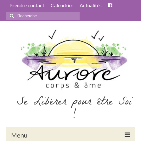
Prendre contact
Calendrier
Actualités
Rechercher
:
Se Libérer pour être Soi
!
Menu