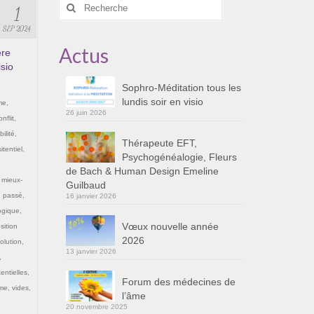
Rechercher
1
:
SEP 2024
Actus
ère
isio
Sophro-Méditation tous les
lundis soir en visio
me
,
26 juin 2026
onflit
,
ilité
,
Thérapeute EFT,
itentiel
,
Psychogénéalogie, Fleurs
de Bach & Human Design Emeline
,
mieux-
Guilbaud
,
passé
,
16 janvier 2026
ogique
,
Vœux nouvelle année
sition
2026
olution
,
13 janvier 2026
,
entielles
,
Forum des médecines de
ime
,
vides
,
l’âme
20 novembre 2025