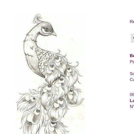
Re
B
Ps
So
Cu
0
L
N°