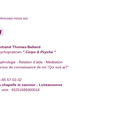
trouvez-nous sur :
ertrand Thomas-Balland
ychopraticien
" Corps & Psyché "
phrologie - Relation d'aide - Méditation
rsus de connaissance de soi "Qui suis je?"
6-85-57-02-32
a chapelle st sauveur - Loireauxence
 siret : 93251685900018