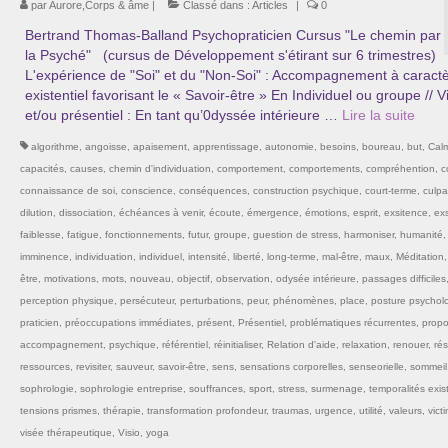
par
Aurore,Corps & âme
|
Classé dans :
Articles
|
0
Bertrand Thomas-Balland Psychopraticien Cursus "Le chemin par
la Psyché" (cursus de Développement s'étirant sur 6 trimestres)
L'expérience de "Soi" et du "Non-Soi" : Accompagnement à caract
existentiel favorisant le « Savoir-être » En Individuel ou groupe // V
et/ou présentiel : En tant qu’0dyssée intérieure …
Lire la suite­­
algorithme
,
angoisse
,
apaisement
,
apprentissage
,
autonomie
,
besoins
,
boureau
,
but
,
Cal
capacités
,
causes
,
chemin d'individuation
,
comportement
,
comportements
,
compréhention
,
c
connaissance de soi
,
conscience
,
conséquences
,
construction psychique
,
court-terme
,
culpab
dilution
,
dissociation
,
échéances à venir
,
écoute
,
émergence
,
émotions
,
esprit
,
exsitence
,
exs
faiblesse
,
fatigue
,
fonctionnements
,
futur
,
groupe
,
guestion de stress
,
harmoniser
,
humanité
,
imminence
,
individuation
,
individuel
,
intensité
,
liberté
,
long-terme
,
mal-être
,
maux
,
Méditation
être
,
motivations
,
mots
,
nouveau
,
objectif
,
observation
,
odysée intérieure
,
passages difficiles
perception physique
,
persécuteur
,
perturbations
,
peur
,
phénomènes
,
place
,
posture psychol
praticien
,
préoccupations immédiates
,
présent
,
Présentiel
,
problématiques récurrentes
,
propo
accompagnement
,
psychique
,
référentiel
,
réinitialiser
,
Relation d'aide
,
relaxation
,
renouer
,
rés
ressources
,
revisiter
,
sauveur
,
savoir-être
,
sens
,
sensations corporelles
,
senseorielle
,
sommeil
sophrologie
,
sophrologie entreprise
,
souffrances
,
sport
,
stress
,
surmenage
,
temporalités exist
tensions prismes
,
thérapie
,
transformation profondeur
,
traumas
,
urgence
,
utilité
,
valeurs
,
vict
visée thérapeutique
,
Visio
,
yoga