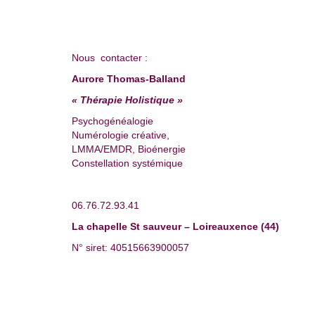
Nous contacter :
Aurore Thomas-Balland
« Thérapie Holistique »
Psychogénéalogie
Numérologie créative,
LMMA/EMDR, Bioénergie
Constellation systémique
06.76.72.93.41
La chapelle St sauveur – Loireauxence (44)
N° siret: 40515663900057