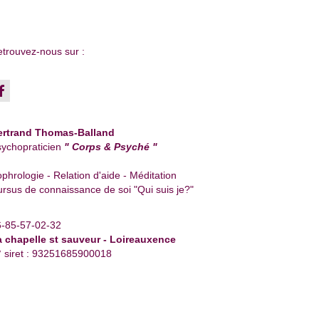
trouvez-nous sur :
ertrand Thomas-Balland
ychopraticien
" Corps & Psyché "
phrologie - Relation d'aide - Méditation
rsus de connaissance de soi "Qui suis je?"
6-85-57-02-32
a chapelle st sauveur - Loireauxence
 siret : 93251685900018