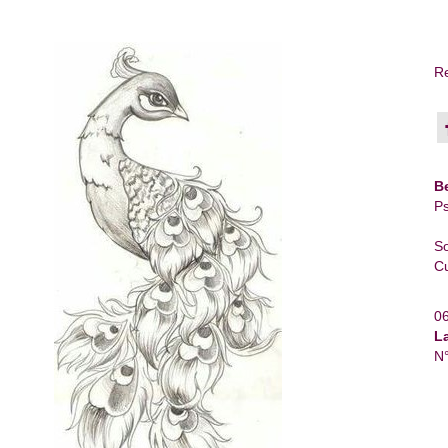
Re
B
Ps
So
Cu
0
L
N°