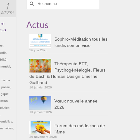
Rechercher
1
:
SEP 2024
Actus
ère
isio
Sophro-Méditation tous les
lundis soir en visio
me
,
26 juin 2026
onflit
,
ilité
,
Thérapeute EFT,
itentiel
,
Psychogénéalogie, Fleurs
de Bach & Human Design Emeline
,
mieux-
Guilbaud
,
passé
,
16 janvier 2026
ogique
,
Vœux nouvelle année
sition
2026
olution
,
13 janvier 2026
,
entielles
,
Forum des médecines de
ime
,
vides
,
l’âme
20 novembre 2025