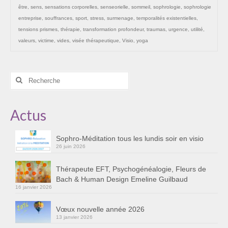
être
,
sens
,
sensations corporelles
,
senseorielle
,
sommeil
,
sophrologie
,
sophrologie
Cursus « Le chemin par la psyché »
entreprise
,
souffrances
,
sport
,
stress
,
surmenage
,
temporalités existentielles
,
Sophro-Méditation tous les lundis soir en visio
tensions prismes
,
thérapie
,
transformation profondeur
,
traumas
,
urgence
,
utilité
,
valeurs
,
victime
,
vides
,
visée thérapeutique
,
Visio
,
yoga
Sophrologie
Initiation à la sophrologie « offerte »
Rechercher
:
Témoignages B
Actus
Prendre contact
Sophro-Méditation tous les lundis soir en visio
26 juin 2026
Thérapeute EFT, Psychogénéalogie, Fleurs de
Bach & Human Design Emeline Guilbaud
16 janvier 2026
Vœux nouvelle année 2026
13 janvier 2026