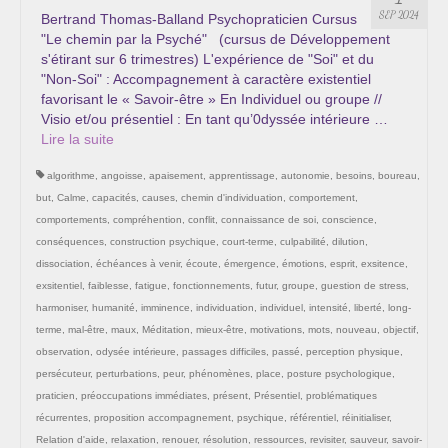
Les Onctions Sacrées -La Magdaléenne –
SEP 2024
Bertrand Thomas-Balland Psychopraticien Cursus
Nadine-Sarah Penna
"Le chemin par la Psyché" (cursus de Développement
s'étirant sur 6 trimestres) L'expérience de "Soi" et du
Qui suis je ?
"Non-Soi" : Accompagnement à caractère existentiel
favorisant le « Savoir-être » En Individuel ou groupe //
Mon cursus d’évolution vers une femme plus
Visio et/ou présentiel : En tant qu’0dyssée intérieure …
consciente
Lire la suite­­
algorithme
,
angoisse
,
apaisement
,
apprentissage
,
autonomie
,
besoins
,
boureau
,
Témoignages
but
,
Calme
,
capacités
,
causes
,
chemin d'individuation
,
comportement
,
Calendrier
comportements
,
compréhention
,
conflit
,
connaissance de soi
,
conscience
,
conséquences
,
construction psychique
,
court-terme
,
culpabilité
,
dilution
,
Initiation à la sophrologie « offerte »
dissociation
,
échéances à venir
,
écoute
,
émergence
,
émotions
,
esprit
,
exsitence
,
exsitentiel
,
faiblesse
,
fatigue
,
fonctionnements
,
futur
,
groupe
,
guestion de stress
,
Sophro-Méditation tous les lundis soir en visio
harmoniser
,
humanité
,
imminence
,
individuation
,
individuel
,
intensité
,
liberté
,
long-
terme
,
mal-être
,
maux
,
Méditation
,
mieux-être
,
motivations
,
mots
,
nouveau
,
objectif
,
Cursus « Le chemin par la psyché »
observation
,
odysée intérieure
,
passages difficiles
,
passé
,
perception physique
,
persécuteur
,
perturbations
,
peur
,
phénomènes
,
place
,
posture psychologique
,
Prendre contact
praticien
,
préoccupations immédiates
,
présent
,
Présentiel
,
problématiques
récurrentes
,
proposition accompagnement
,
psychique
,
référentiel
,
réinitialiser
,
Bertrand Thomas, Psychopraticien
Relation d'aide
,
relaxation
,
renouer
,
résolution
,
ressources
,
revisiter
,
sauveur
,
savoir-