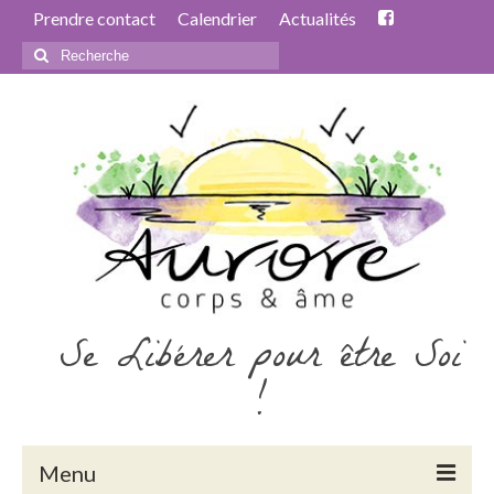
Prendre contact
Calendrier
Actualités
Rechercher
:
Se Libérer pour être Soi
!
Menu